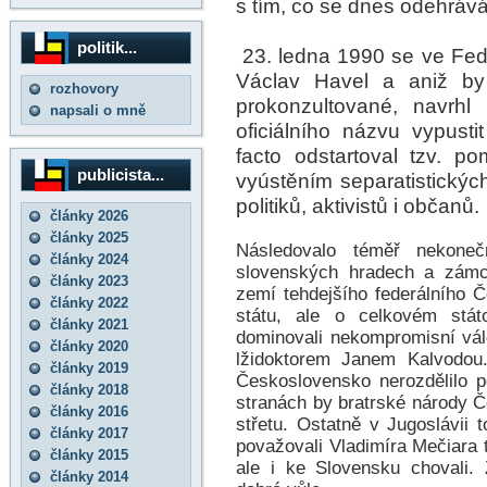
s tím, co se dnes odehrává
politik...
23. ledna 1990 se ve Fede
Václav Havel a aniž by
rozhovory
prokonzultované, navrhl
napsali o mně
oficiálního názvu vypustit
facto odstartoval tzv. po
publicista...
vyústěním separatistickýc
politiků, aktivistů i občanů.
články 2026
články 2025
Následovalo téměř nekone
články 2024
slovenských hradech a zámcí
články 2023
zemí tehdejšího federálního 
články 2022
státu, ale o celkovém stát
články 2021
dominovali nekompromisní vál
články 2020
lžidoktorem Janem Kalvodou
články 2019
Československo nerozdělilo p
články 2018
stranách by bratrské národy 
články 2016
střetu. Ostatně v Jugoslávii t
články 2017
považovali Vladimíra Mečiara 
články 2015
ale i ke Slovensku chovali.
články 2014