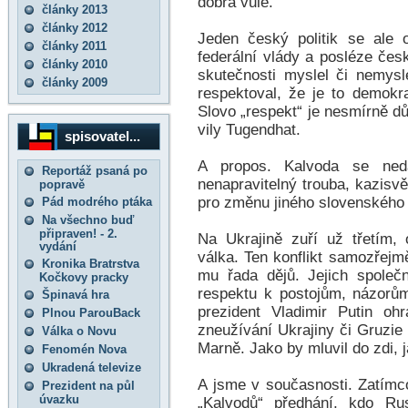
dobrá vůle.
články 2013
články 2012
Jeden český politik se ale 
články 2011
federální vlády a posléze čes
články 2010
skutečnosti myslel či nemysl
články 2009
respektoval, že je to demokr
Slovo „respekt“ je nesmírně důl
vily Tugendhat.
spisovatel...
A propos. Kalvoda se ne
Reportáž psaná po
nenapravitelný trouba, kazisvě
popravě
pro změnu jiného slovenského 
Pád modrého ptáka
Na všechno buď
připraven! - 2.
Na Ukrajině zuří už třetím
vydání
válka. Ten konflikt samozřejm
Kronika Bratrstva
mu řada dějů. Jejich společ
Kočkovy pracky
respektu k postojům, názorů
Špinavá hra
prezident Vladimir Putin oh
Plnou ParouBack
zneužívání Ukrajiny či Gruzie
Válka o Novu
Marně. Jako by mluvil do zdi, 
Fenomén Nova
Ukradená televize
A jsme v současnosti. Zatímc
Prezident na půl
úvazku
„Kalvodů“ předhání, kdo R