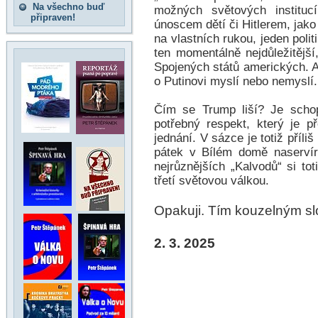
Na všechno buď
možných světových instituc
připraven!
únoscem dětí či Hitlerem, jak
na vlastních rukou, jeden polit
ten momentálně nejdůležitější
Spojených států amerických. A 
o Putinovi myslí nebo nemyslí.
Čím se Trump liší? Je schop
potřebný respekt, který je p
jednání. V sázce je totiž pří
pátek v Bílém domě naservíro
nejrůznějších „Kalvodů“ si tot
třetí světovou válkou.
Opakuji. Tím kouzelným slo
2. 3. 2025