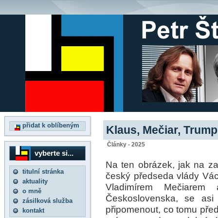
přidat k oblíbeným
Klaus, Mečiar, Trump,
Články - 2025
vyberte si...
Na ten obrázek, jak na z
titulní stránka
český předseda vlády Vá
aktuality
Vladimírem Mečiarem a
o mně
Československa, se asi
zásilková služba
připomenout, co tomu před
kontakt