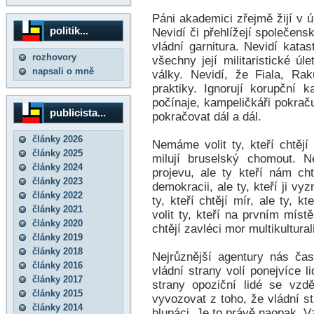
Páni akademici zřejmě žijí v ú
politik...
Nevidí či přehlížejí společens
vládní garnitura. Nevidí katast
rozhovory
všechny její militaristické úl
napsali o mně
války. Nevidí, že Fiala, Rak
praktiky. Ignorují korupční 
počínaje, kampeličkáři pokraču
publicista...
pokračovat dál a dál.
články 2026
Nemáme volit ty, kteří chtějí
články 2025
milují bruselský chomout. N
články 2024
projevu, ale ty kteří nám ch
články 2023
demokracii, ale ty, kteří ji vy
články 2022
ty, kteří chtějí mír, ale ty, 
články 2021
volit ty, kteří na prvním míst
články 2020
chtějí zavléci mor multikultura
články 2019
články 2018
Nejrůznější agentury nás čas
články 2016
vládní strany volí ponejvíce
články 2017
strany opoziční lidé se vzd
články 2015
vyvozovat z toho, že vládní st
články 2014
hlupáci. Je to právě naopak. V