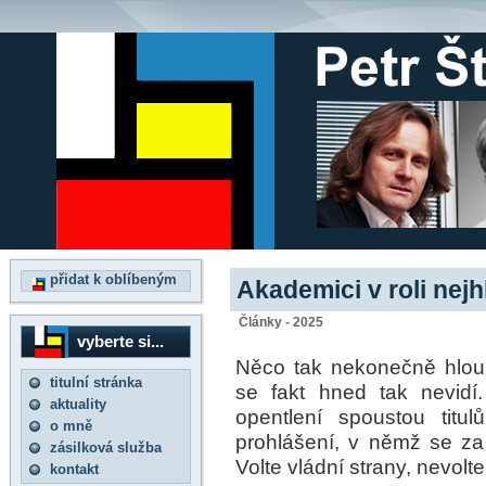
přidat k oblíbeným
Akademici v roli nej
Články - 2025
vyberte si...
Něco tak nekonečně hloupé
titulní stránka
se fakt hned tak nevidí. 
aktuality
opentlení spoustou titu
o mně
prohlášení, v němž se za
zásilková služba
Volte vládní strany, nevolt
kontakt