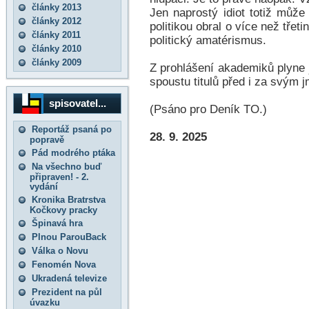
články 2013
Jen naprostý idiot totiž může
články 2012
politikou obral o více než třet
články 2011
politický amatérismus.
články 2010
články 2009
Z prohlášení akademiků plyne j
spoustu titulů před i za svým
spisovatel...
(Psáno pro Deník TO.)
Reportáž psaná po
28. 9. 2025
popravě
Pád modrého ptáka
Na všechno buď
připraven! - 2.
vydání
Kronika Bratrstva
Kočkovy pracky
Špinavá hra
Plnou ParouBack
Válka o Novu
Fenomén Nova
Ukradená televize
Prezident na půl
úvazku