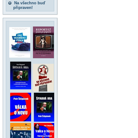
Na všechno buď
připraven!