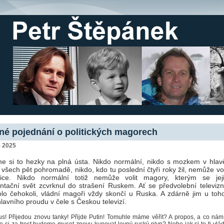
né pojednání o politických magorech
- 2025
 si to hezky na plná ústa. Nikdo normální, nikdo s mozkem v hlavě
všech pět pohromadě, nikdo, kdo tu poslední čtyři roky žil, nemůže vol
alice. Nikdo normální totiž nemůže volit magory, kterým se jej
tační svět zcvrknul do strašení Ruskem. Ať se předvolební televizn
olo čehokoli, vládní magoři vždy skončí u Ruska. A zdárně jim u toho
lavního proudu v čele s Českou televizí.
us! Přijedou znovu tanky! Přijde Putin! Tomuhle máme věřit? A propos, a co nám