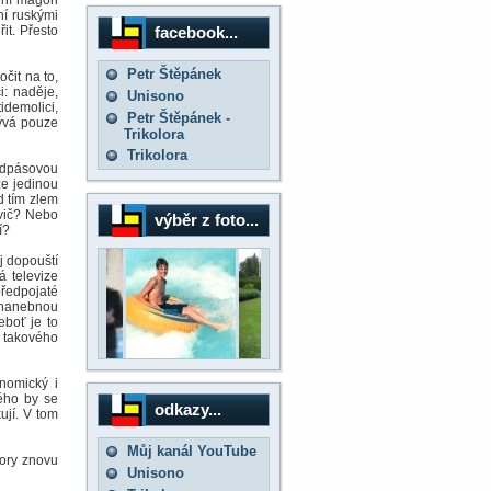
dní magoři
ní ruskými
facebook...
it. Přesto
Petr Štěpánek
očit na to,
i: naděje,
Unisono
idemolici,
Petr Štěpánek -
bývá pouze
Trikolora
Trikolora
odpásovou
že jedinou
d tím zlem
vič? Nebo
výběr z foto...
í?
j dopouští
á televize
předpojaté
e hanebnou
eboť je to
 takového
onomický i
ého by se
odkazy...
ují. V tom
Můj kanál YouTube
ory znovu
Unisono