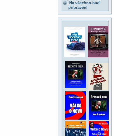
Na všechno buď
připraven!