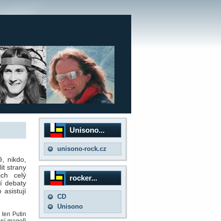
Unisono...
unisono-rock.cz
, nikdo,
it strany
ich celý
rocker...
í debaty
 asistují
CD
Unisono
 ten Putin