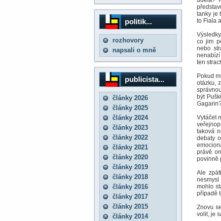
udělá? T
představ
tanky je
politik...
to Fiala 
Výsledky 
rozhovory
co jim p
nebo str
napsali o mně
nenabízí
ten strac
Pokud mo
publicista...
otázku, 
správnou
být Pušk
články 2026
Gagarin? 
články 2025
články 2024
Vytáčet n
veřejnop
články 2023
taková n
články 2022
debaty o
emocioná
články 2021
právě on
články 2020
povinně 
články 2019
Ale zpát
články 2018
nesmysl 
články 2016
mohlo st
případě 
články 2017
články 2015
Znovu se
volit, je
články 2014