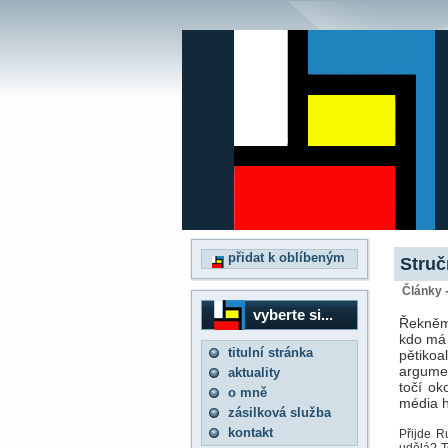
přidat k oblíbeným
Struč
Články 
vyberte si...
Řekněme
kdo má 
titulní stránka
pětiko
argumen
aktuality
točí ok
o mně
média h
zásilková služba
kontakt
Přijde R