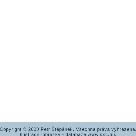
Copyright © 2009 Petr Štěpánek. Všechna práva vyhrazena
Ilustrační obrázky - databáze www.sxc.hu.