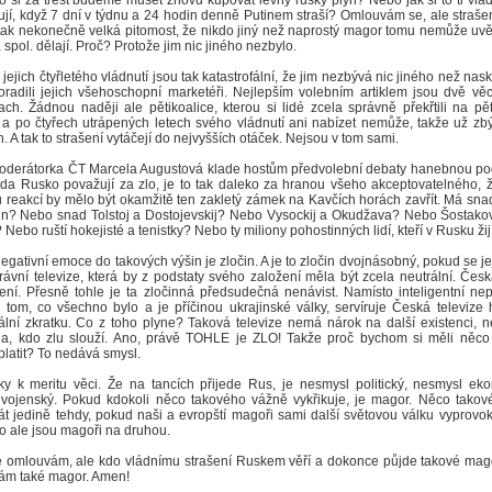
o si za trest budeme muset znovu kupovat levný ruský plyn? Nebo jak si to ti vlá
ují, když 7 dní v týdnu a 24 hodin denně Putinem straší? Omlouvám se, ale straše
 tak nekonečně velká pitomost, že nikdo jiný než naprostý magor tomu nemůže uvěř
a spol. dělají. Proč? Protože jim nic jiného nezbylo.
jejich čtyřletého vládnutí jsou tak katastrofální, že jim nezbývá nic jiného než nask
oradili jejich všehoschopní marketéři. Nejlepším volebním artiklem jsou dvě věc
ach. Žádnou naději ale pětikoalice, kterou si lidé zcela správně překřtili na pět
 a po čtyřech utrápených letech svého vládnutí ani nabízet nemůže, takže už z
h. A tak to strašení vytáčejí do nejvyšších otáček. Nejsou v tom sami.
derátorka ČT Marcela Augustová klade hostům předvolební debaty hanebnou p
zda Rusko považují za zlo, je to tak daleko za hranou všeho akceptovatelného, 
 reakcí by mělo být okamžitě ten zakletý zámek na Kavčích horách zavřít. Má sna
in? Nebo snad Tolstoj a Dostojevskij? Nebo Vysockij a Okudžava? Nebo Šostako
Nebo ruští hokejisté a tenistky? Nebo ty miliony pohostinných lidí, kteří v Rusku žij
egativní emoce do takových výšin je zločin. A je to zločin dvojnásobný, pokud se je
rávní televize, která by z podstaty svého založení měla být zcela neutrální. Česk
ení. Přesně tohle je ta zločinná předsudečná nenávist. Namísto inteligentní ne
 tom, co všechno bylo a je příčinou ukrajinské války, servíruje Česká televiz
lní zkratku. Co z toho plyne? Taková televize nemá nárok na další existenci, n
a, kdo zlu slouží. Ano, právě TOHLE je ZLO! Takže proč bychom si měli něco
platit? To nedává smysl.
ky k meritu věci. Že na tancích přijede Rus, je nesmysl politický, nesmysl ek
vojenský. Pokud kdokoli něco takového vážně vykřikuje, je magor. Něco takov
át jedině tehdy, pokud naši a evropští magoři sami další světovou válku vyprovok
to ale jsou magoři na druhou.
 omlouvám, ale kdo vládnímu strašení Ruskem věří a dokonce půjde takové mag
 sám také magor. Amen!