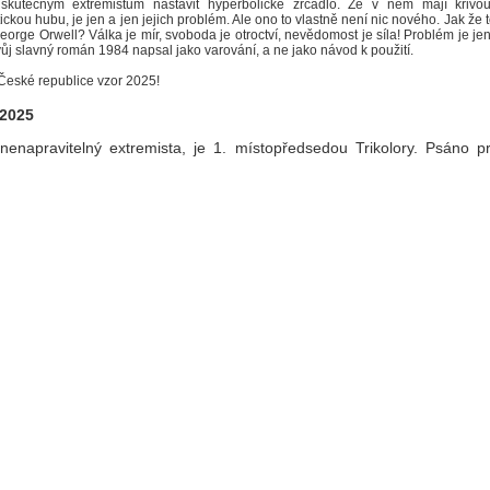
skutečným extremistům nastavit hyperbolické zrcadlo. Že v něm mají křivou
ickou hubu, je jen a jen jejich problém. Ale ono to vlastně není nic nového. Jak že 
eorge Orwell? Válka je mír, svoboda je otroctví, nevědomost je síla! Problém je jen
vůj slavný román 1984 napsal jako varování, a ne jako návod k použití.
 České republice vzor 2025!
 2025
 nenapravitelný extremista, je 1. místopředsedou Trikolory. Psáno p