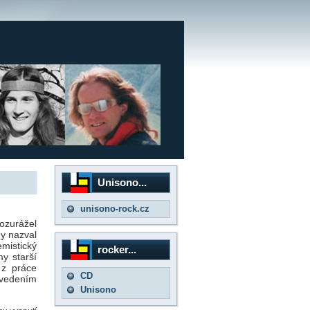
Unisono...
unisono-rock.cz
ozurážel
ny nazval
mistický
rocker...
my starší
 z práce
CD
zavedením
Unisono