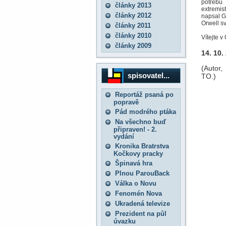
potřebu 
články 2013
extremist
články 2012
napsal G
Orwell s
články 2011
články 2010
Vítejte v
články 2009
14. 10.
(Autor,
spisovatel...
TO.)
Reportáž psaná po
popravě
Pád modrého ptáka
Na všechno buď
připraven! - 2.
vydání
Kronika Bratrstva
Kočkovy pracky
Špinavá hra
Plnou ParouBack
Válka o Novu
Fenomén Nova
Ukradená televize
Prezident na půl
úvazku