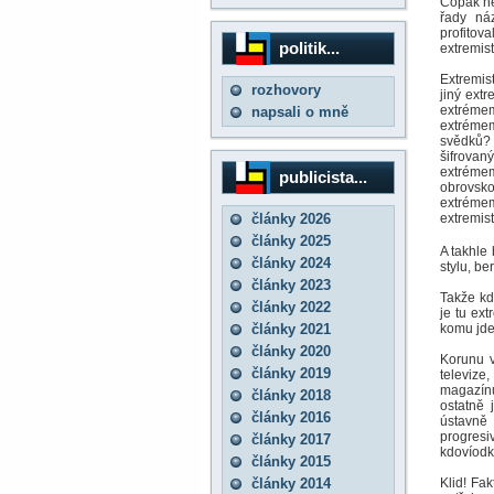
Copak ne
řady ná
profito
politik...
extremis
Extremis
rozhovory
jiný extr
extrémem
napsali o mně
extrémem
svědků? 
šifrovan
extrémem
publicista...
obrovsk
extrémem
články 2026
extremis
články 2025
A takhle
články 2024
stylu, be
články 2023
Takže kd
články 2022
je tu ex
články 2021
komu jde
články 2020
Korunu v
články 2019
televize
magazínu
články 2018
ostatně 
články 2016
ústavně
progresi
články 2017
kdovíodk
články 2015
články 2014
Klid! Fa