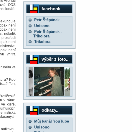
mu vypnutí
tické ODS
facebook...
nkcionáře
Petr Štěpánek
 sekunduje
Copak není
Unisono
Copak není
Petr Štěpánek -
tí několik
Trikolora
prostředí
Trikolora
Copak není
nisterstva
opak není
vu vnitra
výběr z foto...
 druhém ve
nzuru? Kdo
ista? Ten,
Protičeská
ch v rámci
 ve které,
zumujících
odkazy...
emistická
 placených
Můj kanál YouTube
Unisono
l nutkavou