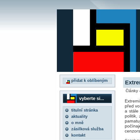
přidat k oblíbeným
Extre
Články 
vyberte si...
Extremi
před vo
titulní stránka
a stále
politik
aktuality
pamatu
o mně
počínaj
zásilková služba
cenzors
kontakt