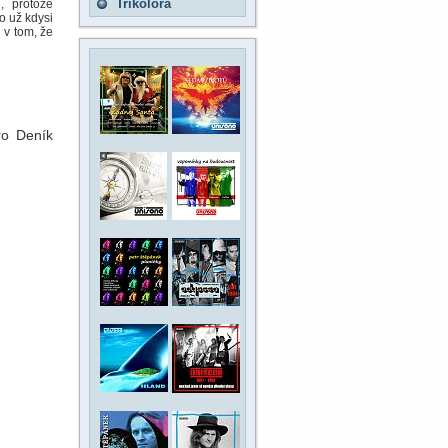
Trikolora
, protože
to už kdysi
 v tom, že
ro Deník