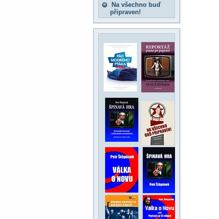
Na všechno buď
připraven!