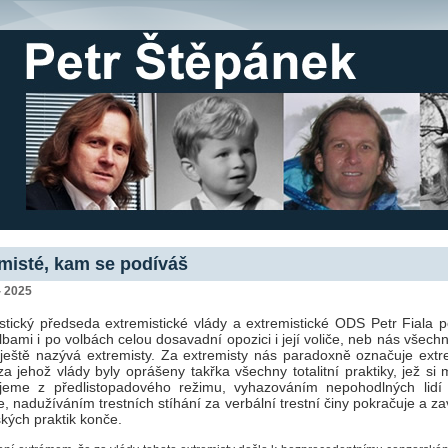
misté, kam se podíváš
- 2025
stický předseda extremistické vlády a extremistické ODS Petr Fiala p
lbami i po volbách celou dosavadní opozici i její voliče, neb nás všech
 ještě nazývá extremisty. Za extremisty nás paradoxně označuje extre
, za jehož vlády byly oprášeny takřka všechny totalitní praktiky, jež si 
jeme z předlistopadového režimu, vyhazováním nepohodlných lidí
e, nadužíváním trestních stíhání za verbální trestní činy pokračuje a 
kých praktik konče.