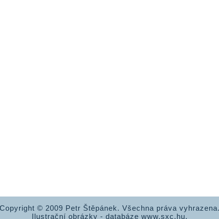
Copyright © 2009 Petr Štěpánek. Všechna práva vyhrazena
Ilustrační obrázky - databáze www.sxc.hu.