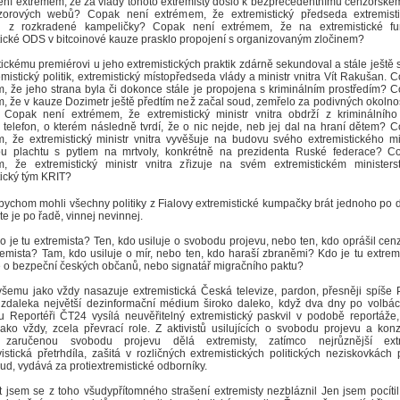
ní extrémem, že za vlády tohoto extremisty došlo k bezprecedentnímu cenzorské
zorových webů? Copak není extrémem, že extremistický předseda extremis
val z rozkradené kampeličky? Copak není extrémem, že na extremistické fu
tické ODS v bitcoinové kauze prasklo propojení s organizovaným zločinem?
tickému premiérovi u jeho extremistických praktik zdárně sekundoval a stále ještě
emistický politik, extremistický místopředseda vlády a ministr vnitra Vít Rakušan. 
, že jeho strana byla či dokonce stále je propojena s kriminálním prostředím? 
, že v kauze Dozimetr ještě předtím než začal soud, zemřelo za podivných okolnos
Copak není extrémem, že extremistický ministr vnitra obdrží z kriminálního 
ý telefon, o kterém následně tvrdí, že o nic nejde, neb jej dal na hraní dětem? 
, že extremistický ministr vnitra vyvěšuje na budovu svého extremistického mi
ou plachtu s pytlem na mrtvoly, konkrétně na prezidenta Ruské federace? C
, že extremistický ministr vnitra zřizuje na svém extremistickém ministerst
tický tým KRIT?
 bychom mohli všechny politiky z Fialovy extremistické kumpačky brát jednoho po
rte je po řadě, vinnej nevinnej.
o je tu extremista? Ten, kdo usiluje o svobodu projevu, nebo ten, kdo oprášil ce
tremista? Tam, kdo usiluje o mír, nebo ten, kdo haraší zbraněmi? Kdo je tu extrem
 o bezpeční českých občanů, nebo signatář migračního paktu?
šemu jako vždy nasazuje extremistická Česká televize, pardon, přesněji spíše 
, zdaleka největší dezinformační médium široko daleko, když dva dny po volbá
 Reportéři ČT24 vysílá neuvěřitelný extremistický paskvil v podobě reportáže,
jako vždy, zcela převrací role. Z aktivistů usilujících o svobodu projevu a kon
 zaručenou svobodu projevu dělá extremisty, zatímco nejrůznější extr
vistická přetrhdíla, zašitá v rozličných extremistických politických neziskovkách
ud, vydává za protiextremistické odborníky.
kt jsem se z toho všudypřítomného strašení extremisty nezbláznil Jen jsem pocíti