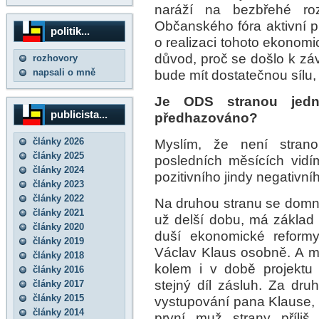
naráží na bezbřehé roz
Občanského fóra aktivní p
politik...
o realizaci tohoto ekonom
důvod, proč se došlo k závě
rozhovory
napsali o mně
bude mít dostatečnou sílu,
Je ODS stranou jedn
publicista...
předhazováno?
články 2026
Myslím, že není stran
články 2025
posledních měsících vid
články 2024
pozitivního jindy negativní
články 2023
články 2022
Na druhou stranu se domnív
články 2021
už delší dobu, má základ
články 2020
duší ekonomické reform
články 2019
Václav Klaus osobně. A mys
články 2018
kolem i v době projektu
články 2016
stejný díl zásluh. Za dru
články 2017
články 2015
vystupování pana Klause, k
články 2014
první muž strany příliš