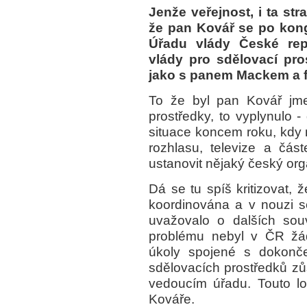
Jenže veřejnost, i ta st
že pan Kovář se po kong
Úřadu vlády České rep
vlády pro sdělovací pro
jako s panem Mackem a f
To že byl pan Kovář jm
prostředky, to vyplynulo - 
situace koncem roku, kdy
rozhlasu, televize a čás
ustanovit nějaký český org
Dá se tu spíš kritizovat, 
koordinována a v nouzi s
uvažovalo o dalších souv
problému nebyl v ČR žád
úkoly spojené s dokonč
sdělovacích prostředků zů
vedoucím úřadu. Touto l
Kováře.