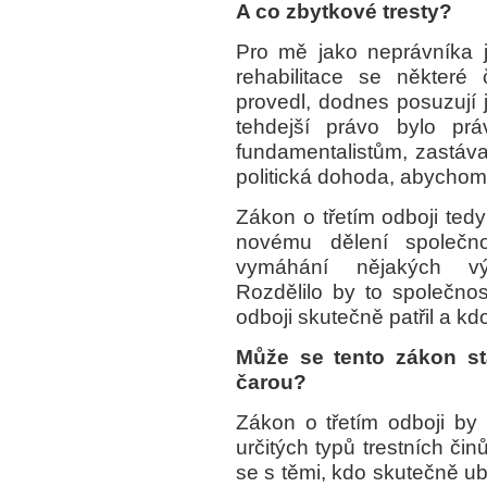
A co zbytkové tresty?
Pro mě jako neprávníka 
rehabilitace se některé
provedl, dodnes posuzují j
tehdejší právo bylo pr
fundamentalistům, zastávaj
politická dohoda, abychom s
Zákon o třetím odboji tedy
novému dělení společnos
vymáhání nějakých výz
Rozdělilo by to společnos
odboji skutečně patřil a kd
Může se tento zákon stá
čarou?
Zákon o třetím odboji by 
určitých typů trestních čin
se s těmi, kdo skutečně ubl