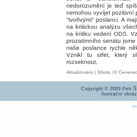
nedorozumění je teď spíš 
nemohou vyvíjet pozitivní p
"tvořivými" poslanci. A ma
na kritickou analýzu vše
na kritiku vedení ODS. Vz
prozatímního senátu jsme 
naše poslance rychle ně
Vznikl tu střet, který 
rozseknout.
Aktualizováno ( Středa, 01 Červene
Copyright © 2009 Petr 
Ilustrační obrá
Cre