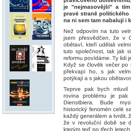
pravicového bolševismu,
je "nejmasovější" a tím
pravé straně politického
na ni sem tam nabalují i 
Než odpovím na tuto velmi
jsem přesvědčen, že v O
obětaví, kteří udělali ve
tuto společnost, tak ja
reformu povídáme. Ty lidi 
Když se člověk večer po 
překvapí ho, s jak velm
potýkají a s jakou obětavos
Teprve pak bych mluvil 
rovina problému je pak 
Dienstbiera. Bude mys
historický fenomén celé 
každý generálem a tvrdit, 
že v revoluční době se da
kterým teď po třech letech