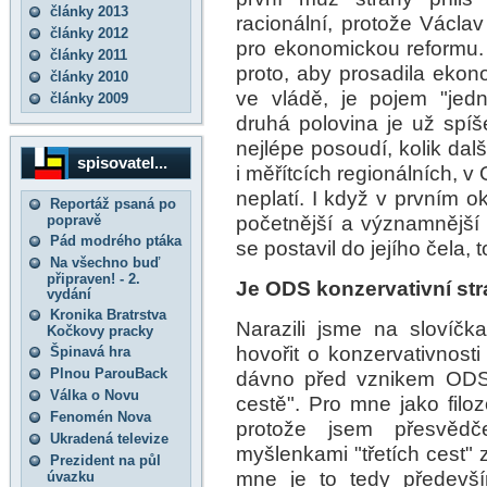
články 2013
racionální, protože Václ
články 2012
pro ekonomickou reformu. 
články 2011
proto, aby prosadila ekon
články 2010
ve vládě, je pojem "jed
články 2009
druhá polovina je už spíš
nejlépe posoudí, kolik dal
spisovatel...
i měřítcích regionálních, v
neplatí. I když v prvním 
Reportáž psaná po
početnější a významnějš
popravě
Pád modrého ptáka
se postavil do jejího čela,
Na všechno buď
připraven! - 2.
Je ODS konzervativní st
vydání
Kronika Bratrstva
Narazili jsme na slovíčka 
Kočkovy pracky
hovořit o konzervativnosti 
Špinavá hra
Plnou ParouBack
dávno před vznikem ODS d
Válka o Novu
cestě". Pro mne jako fil
Fenomén Nova
protože jsem přesvěd
Ukradená televize
myšlenkami "třetích cest" 
Prezident na půl
mne je to tedy předevší
úvazku