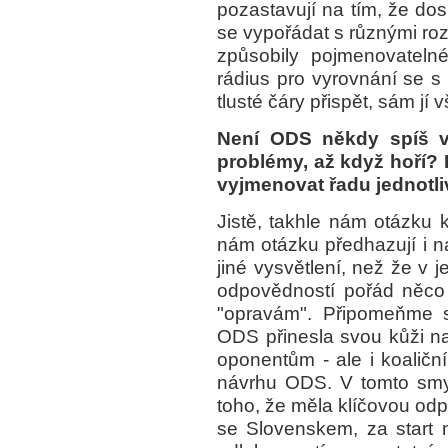
pozastavují na tím, že do
se vypořádat s různými roz
způsobily pojmenovatelné
rádius pro vyrovnání se s
tlusté čáry přispět, sám jí
Není ODS někdy spíš ve
problémy, až když hoří?
vyjmenovat řadu jednotliv
Jistě, takhle nám otázku k
nám otázku předhazují i n
jiné vysvětlení, než že v 
odpovědností pořád něco
"opravám". Připomeňme s
ODS přinesla svou kůži na
oponentům - ale i koaliční
návrhu ODS. V tomto smy
toho, že měla klíčovou odp
se Slovenskem, za start