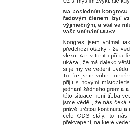
Už si myslím zvykl, ale kdy
Na posledním kongresu 7.
řadovým členem, byť v
výjimečným, a stal se m
vaše vnímání ODS?
Kongres jsem vnímal tak
předchozí otázky - že ve
vleku. Ale v tomto případě
ukázal, že má daleko větší
si je my ve vedení uvědo
To, že jsme vůbec nepře
přijít s novými místopře
jednání žádného grémia a 
této situace není třeba v
jsme věděli, že nás čeká 
právě určitou kontinuitu a
čele ODS stály, to nás 
překvapení, na které veden