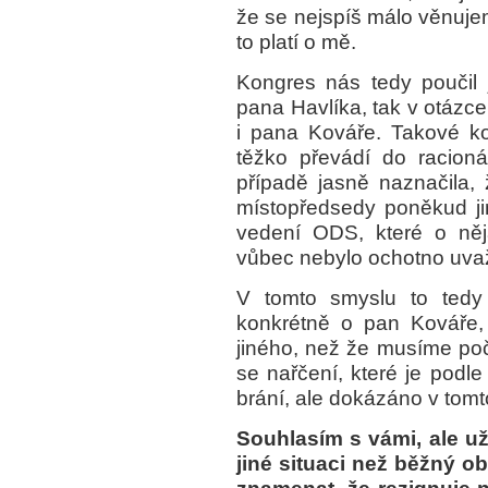
že se nejspíš málo věnujem
to platí o mě.
Kongres nás tedy poučil 
pana Havlíka, tak v otázc
i pana Kováře. Takové ko
těžko převádí do racion
případě jasně naznačila,
místopředsedy poněkud jin
vedení ODS, které o ně
vůbec nebylo ochotno uva
V tomto smyslu to tedy
konkrétně o pan Kováře,
jiného, než že musíme poč
se nařčení, které je pod
brání, ale dokázáno v tom
Souhlasím s vámi, ale už 
jiné situaci než běžný 