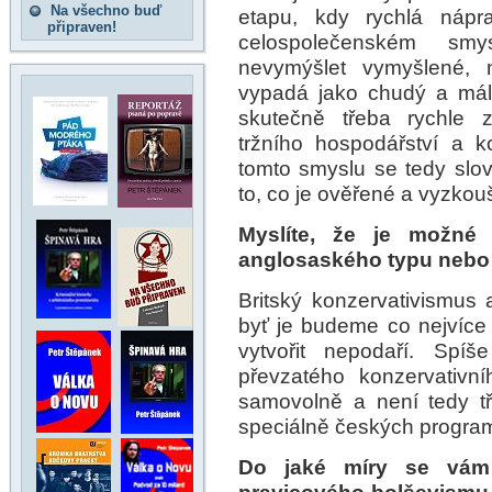
Na všechno buď
etapu, kdy rychlá nápr
připraven!
celospolečenském smy
nevymýšlet vymyšlené, n
vypadá jako chudý a mál
skutečně třeba rychle 
tržního hospodářství a ko
tomto smyslu se tedy slov
to, co je ověřené a vyzkou
Myslíte, že je možné 
anglosaského typu nebo 
Britský konzervativismus a
byť je budeme co nejvíce 
vytvořit nepodaří. Spíš
převzatého konzervativ
samovolně a není tedy t
speciálně českých progra
Do jaké míry se vám