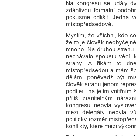
Na kongresu se udály dvě
zdánlivou formální podobno
pokusme odlišit. Jedna 
místopředsedové.
Myslím, že všichni, kdo s
že to je člověk neobyčejn
mnoho. Na druhou stranu
nechávalo spoustu věcí, k
strany. A říkám to dn
místopředsedou a mám špa
dělám, poněvadž být m
člověk stranu jenom reprez
podílet i na jejím vnitřním
příliš zranitelným nár
kongresu nebyla vysloven
mezi delegáty nebyla vů
politický rozměr místopře
konflikty, které mezi výko