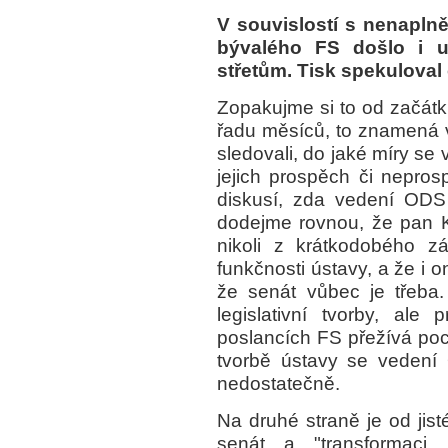
V souvislostí s nenapln
bývalého FS došlo i 
střetům. Tisk spekuloval
Zopakujme si to od začát
řadu měsíců, to znamená v
sledovali, do jaké míry se 
jejich prospěch či nepro
diskusí, zda vedení ODS
dodejme rovnou, že pan K
nikoli z krátkodobého z
funkčnosti ústavy, a že i 
že senát vůbec je třeba
legislativní tvorby, ale
poslancích FS přežívá poci
tvorbě ústavy se vedení
nedostatečně.
Na druhé straně je od ji
senát a "transformaci 