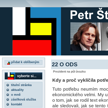
přidat k oblíbeným
22 O ODS
Prezident na půl úvazku
vyberte si...
Kdy a proč vyklíčila pot
titulní stránka
Tuto potřebu neumím moc p
aktuality
ekonomického velmi. My už
o mně
o tom, jak se rodil text e
zásilková služba
kontakt
ale sledovali, jak se tento 