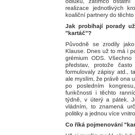
odluku, zatímco ostatní
realizace jednotlivých 
koaliční partnery do těcht
Jak probíhají porady u
"kartáč"?
Původně se zrodily jako
Klause. Dnes už to má i po
grémium ODS. Všechno s
představ, protože čast
formulovaly zápisy atd., 
ale myslím, že právě ona u
po posledním kongresu, 
funkčnosti i těchto ranní
týdně, v úterý a pátek.
vládním, to znamená urč
politiky a jednou více vnit
Co říká pojmenování "ka