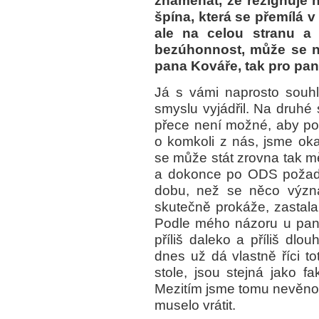
znamenat, že rezignuje n
špína, která se přemílá 
ale na celou stranu a k
bezúhonnost, může se nav
pana Kováře, tak pro pa
Já s vámi naprosto souh
smyslu vyjádřil. Na druhé 
přece není možné, aby po
o komkoli z nás, jsme okam
se může stát zrovna tak mě
a dokonce po ODS požado
dobu, než se něco význa
skutečně prokáže, zastala.
Podle mého názoru u pan
příliš daleko a příliš dl
dnes už dá vlastně říci to
stole, jsou stejná jako f
Mezitím jsme tomu nevěnov
muselo vrátit.