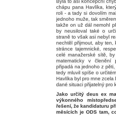
Byla to asi koncepční chy
chápu pana Havlíka, který
roli - a tady si dovolím m
jednoho muže, tak směrem 
takže on už dál nemohl pln
by neusiloval také o urč
straně to však asi nebyl r
nechtěl přijmout, aby ten,
stránce tajemnické, respe
celé manažerské sítě, b
matematicky v členění 
připadá na jednoho z pěti, 
tedy mluvil spíše o určit
Havlíka byl pro mne zcela 
dané situaci přijatelný pro
Jako určitý deus ex ma
výkonného místopředse
řešení, že kandidaturu př
měsících je ODS tam, co