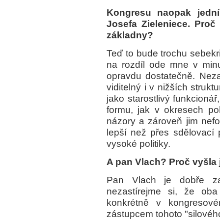
Kongresu naopak jední
Josefa Zieleniece. Proč
základny?
Teď to bude trochu sebekri
na rozdíl ode mne v min
opravdu dostatečně. Neza
viditelný i v nižších struk
jako starostlivý funkcionář
formu, jak v okresech poho
názory a zároveň jim nef
lepší než přes sdělovací 
vysoké politiky.
A pan Vlach? Proč vyšla 
Pan Vlach je dobře za
nezastírejme si, že ob
konkrétně v kongresov
zástupcem tohoto "silového