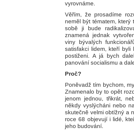
vyrovnáme.
Věřím, že prosadíme roz
neměl být tématem, který 
sobě ji bude radikalizo
znamená jednak vytvořen
viny bývalých funkcioná
satisfakci lidem, kteří by
postiženi. A já bych dal
panování socialismu a dal
Proč?
Poněvadž tím bychom, mysl
Znamenalo by to opět rozdě
jenom jednou, třikrát, ne
někdy vyslýcháni nebo na
skutečně velmi obtížný a 
roce 68 objevují i lidé, kt
jeho budování.