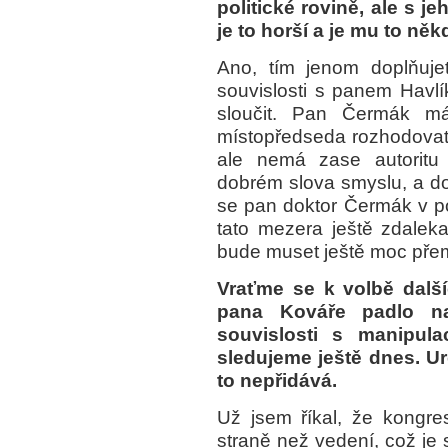
politické rovině, ale s 
je to horší a je mu to něk
Ano, tím jenom doplňuje
souvislosti s panem Havlí
sloučit. Pan Čermák má
místopředseda rozhodovat v
ale nemá zase autoritu
dobrém slova smyslu, a do
se pan doktor Čermák v po
tato mezera ještě zdale
bude muset ještě moc přem
Vraťme se k volbě dalš
pana Kováře padlo na
souvislosti s manipula
sledujeme ještě dnes. U
to nepřidává.
Už jsem říkal, že kongres
straně než vedení, což je 