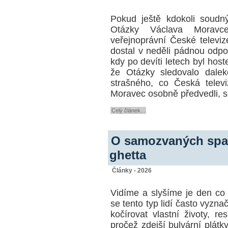
Pokud ještě kdokoli soudn
Otázky Václava Moravce 
veřejnoprávní České televiz
dostal v neděli pádnou odpo
kdy po devíti letech byl ho
že Otázky sledovalo dalek
strašného, co Česká telev
Moravec osobně předvedli, s
Celý článek...
O samozvaných spas
ghetta
Články - 2026
Vidíme a slyšíme je den c
se tento typ lidí často vyzn
kočírovat vlastní životy, re
pročež zdejší bulvární plát