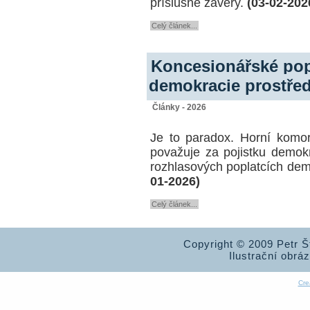
příslušné závěry.
(03-02-202
Celý článek...
Koncesionářské pop
demokracie prostře
Články - 2026
Je to paradox. Horní komo
považuje za pojistku demok
rozhlasových poplatcích dem
01-2026)
Celý článek...
Copyright © 2009 Petr 
Ilustrační obrá
Cre