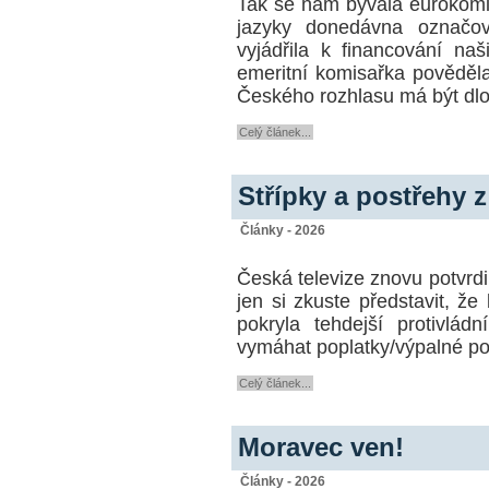
Tak se nám bývalá eurokomis
jazyky donedávna označova
vyjádřila k financování na
emeritní komisařka pověděla
Českého rozhlasu má být dl
Celý článek...
Střípky a postřehy 
Články - 2026
Česká televize znovu potvrdila
jen si zkuste představit, ž
pokryla tehdejší protivlá
vymáhat poplatky/výpalné p
Celý článek...
Moravec ven!
Články - 2026