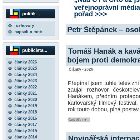
veřejnoprávní média
pořad >>>
politik...
rozhovory
Petr Štěpánek – os
napsali o mně
Tomáš Hanák a kavár
publicista...
bojem proti demokra
články 2026
články 2025
Články - 2026
články 2024
články 2023
Přepínal jsem tuhle televiz
články 2022
zaujal rozhovor českotel
články 2021
Hanákem, předním protagoni
články 2020
karlovarský filmový festival
články 2019
rok touto dobou, plná postav
články 2018
články 2016
Celý článek...
články 2017
články 2015
Novinářská internac
články 2014