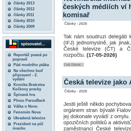
články 2013
českých médiích ví 
články 2012
komisař
články 2011
články 2010
Články - 2026
články 2009
Tak nám soudruzi delegáti 
(IFJ) jednomyslně, jak jinak
spisovatel...
České televize (ČT) a Č
rozpočtu.
(17-05-2026)
Reportáž psaná po
popravě
Pád modrého ptáka
Celý článek...
Na všechno buď
připraven! - 2.
vydání
Česká televize jako
Kronika Bratrstva
Kočkovy pracky
Články - 2026
Špinavá hra
Plnou ParouBack
Jestli ještě někdo pochybova
Válka o Novu
orgánem stran bývalé Fialov
Fenomén Nova
jej dokonale vyvádí z omylu.
Ukradená televize
opozičních politiků a aktivis
Prezident na půl
zaměstnanci České televiz
úvazku