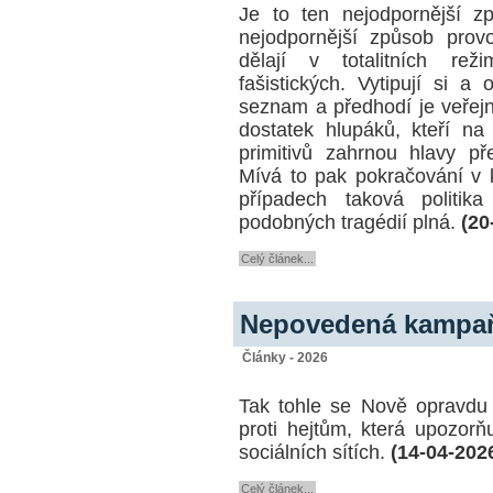
Je to ten nejodpornější zp
nejodpornější způsob provo
dělají v totalitních reži
fašistických. Vytipují si a 
seznam a předhodí je veřejn
dostatek hlupáků, kteří na
primitivů zahrnou hlavy p
Mívá to pak pokračování v k
případech taková politika
podobných tragédií plná.
(20
Celý článek...
Nepovedená kampaň
Články - 2026
Tak tohle se Nově opravdu
proti hejtům, která upozor
sociálních sítích.
(14-04-202
Celý článek...