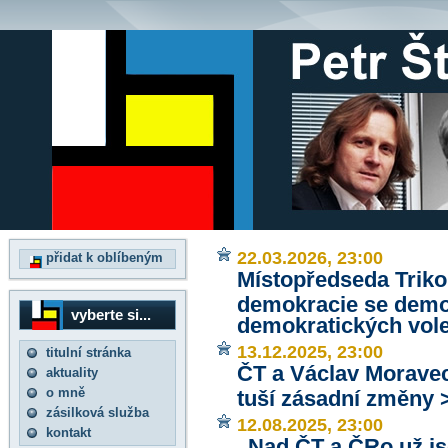
22.03.2026, 23:00
přidat k oblíbeným
Místopředseda Triko
demokracie se demon
vyberte si...
demokratických vol
13.12.2025, 23:00
titulní stránka
ČT a Václav Moravec
aktuality
o mně
tuší zásadní změny 
zásilková služba
12.08.2025, 23:00
kontakt
„Nad ČT a ČRo už js