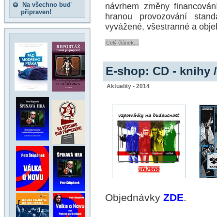
Na všechno buď
návrhem změny financování
připraven!
hranou provozování standar
vyvážené, všestranné a objekt
Celý článek...
E-shop: CD - knihy 
Aktuality - 2014
Objednávky
ZDE
.