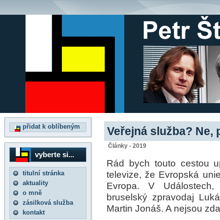
přidat k oblíbeným
Veřejná služba? Ne,
Články - 2019
vyberte si...
Rád bych touto cestou u
televize, že Evropská uni
titulní stránka
aktuality
Evropa. V Událostech,
o mně
bruselský zpravodaj Luká
zásilková služba
Martin Jonáš. A nejsou zdal
kontakt