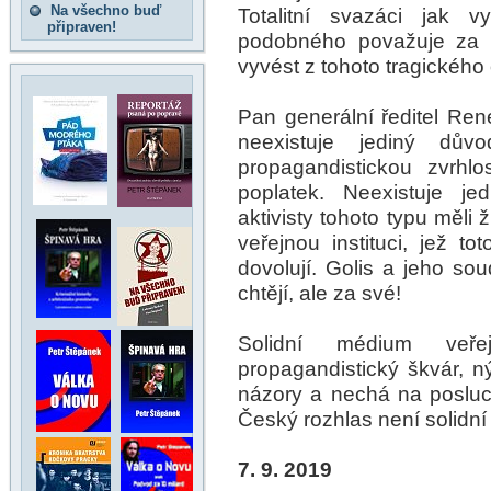
Na všechno buď
Totalitní svazáci jak 
připraven!
podobného považuje za ve
vyvést z tohoto tragického
Pan generální ředitel Ren
neexistuje jediný dů
propagandistickou zvrhlo
poplatek. Neexistuje je
aktivisty tohoto typu měli 
veřejnou instituci, jež to
dovolují. Golis a jeho sou
chtějí, ale za své!
Solidní médium veře
propagandistický škvár, ný
názory a nechá na posluch
Český rozhlas není solidn
7. 9. 2019