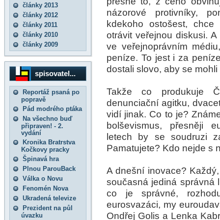
přesně to, z čeho obviňu
články 2013
názorové protivníky, p
články 2012
kdekoho ostošest, chce 
články 2011
otrávit veřejnou diskusi. 
články 2010
články 2009
ve veřejnoprávním médiu,
peníze. To jest i za peníz
dostali slovo, aby se mohli
spisovatel...
Takže co produkuje Č
Reportáž psaná po
popravě
denunciační agitku, dvacet 
Pád modrého ptáka
vidí jinak. Co to je? Znám
Na všechno buď
bolševismus, přesněji e
připraven! - 2.
vydání
letech by se soudruzi z
Kronika Bratrstva
Pamatujete? Kdo nejde s ná
Kočkovy pracky
Špinavá hra
Plnou ParouBack
A dnešní inovace? Každý, 
Válka o Novu
současná jediná správná lin
Fenomén Nova
co je správné, rozhod
Ukradená televize
eurosvazáci, my euroudava
Prezident na půl
Ondřej Golis a Lenka Kab
úvazku