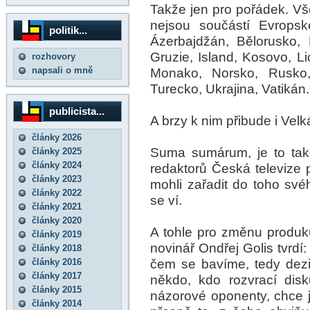
Takže jen pro pořádek. Vše
nejsou součástí Evropsk
politik...
Ázerbajdžán, Bělorusko,
Gruzie, Island, Kosovo, L
rozhovory
napsali o mně
Monako, Norsko, Rusko,
Turecko, Ukrajina, Vatikán.
publicista...
A brzy k nim přibude i Velk
články 2026
Suma sumárum, je to tak
články 2025
články 2024
redaktorů Česká televize
články 2023
mohli zařadit do toho sv
články 2022
se ví.
články 2021
články 2020
A tohle pro změnu produk
články 2019
novinář Ondřej Golis tvrdí
články 2018
čem se bavíme, tedy dezin
články 2016
články 2017
někdo, kdo rozvrací dis
články 2015
názorové oponenty, chce je
články 2014