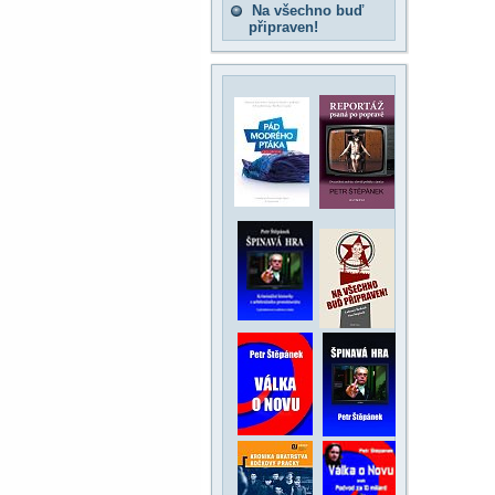
Na všechno buď
připraven!