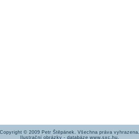
Copyright © 2009 Petr Štěpánek. Všechna práva vyhrazena
Ilustrační obrázky - databáze www.sxc.hu.