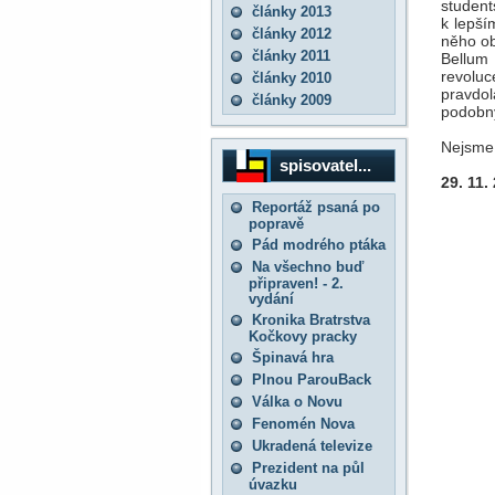
student
články 2013
k lepší
články 2012
něho ob
články 2011
Bellum 
revoluc
články 2010
pravdo
články 2009
podobný
Nejsme 
spisovatel...
29. 11.
Reportáž psaná po
popravě
Pád modrého ptáka
Na všechno buď
připraven! - 2.
vydání
Kronika Bratrstva
Kočkovy pracky
Špinavá hra
Plnou ParouBack
Válka o Novu
Fenomén Nova
Ukradená televize
Prezident na půl
úvazku