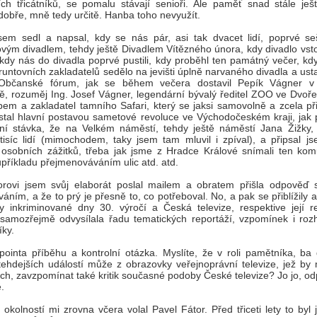
ích třicátníků, se pomalu stávají senioři. Ale paměť snad stále ješt
dobře, mně tedy určitě. Hanba toho nevyužít.
sem sedl a napsal, kdy se nás pár, asi tak dvacet lidí, poprvé se
ovým divadlem, tehdy ještě Divadlem Vítězného února, kdy divadlo vst
 kdy nás do divadla poprvé pustili, kdy proběhl ten památný večer, kd
untovních zakladatelů sedělo na jevišti úplně narvaného divadla a usta
 Občanské fórum, jak se během večera dostavil Pepík Vágner v
ě, rozuměj Ing. Josef Vágner, legendární bývalý ředitel ZOO ve Dvoře
em a zakladatel tamního Safari, který se jaksi samovolně a zcela př
stal hlavní postavou sametové revoluce ve Východočeském kraji, jak 
ní stávka, že na Velkém náměstí, tehdy ještě náměstí Jana Žižky, 
tisíc lidí (mimochodem, taky jsem tam mluvil i zpíval), a připsal js
 osobních zážitků, třeba jak jsme z Hradce Králové snímali ten komu
upříkladu přejmenováváním ulic atd. atd.
orovi jsem svůj elaborát poslal mailem a obratem přišla odpověď 
áním, a že to prý je přesně to, co potřeboval. No, a pak se přiblížily 
y inkriminované dny 30. výročí a Česká televize, respektive její re
 samozřejmě odvysílala řadu tematických reportáží, vzpomínek i roz
ky.
pointa příběhu a kontrolní otázka. Myslíte, že v roli pamětníka, ba
tehdejších událostí může z obrazovky veřejnoprávní televize, jež by 
ch, zavzpomínat také kritik současné podoby České televize? Jo jo, o
.
okolností mi zrovna včera volal Pavel Fátor. Před třiceti lety to byl