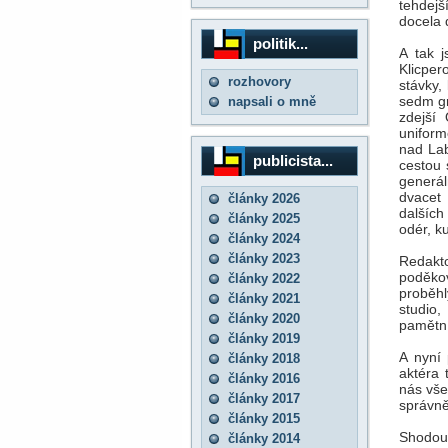
tehdejš
docela 
politik...
A tak j
Klicper
rozhovory
stávky,
sedm gr
napsali o mně
zdejší
uniform
nad Lab
publicista...
cestou 
generál
dvacet 
články 2026
dalších
články 2025
odér, k
články 2024
články 2023
Redakt
poděkov
články 2022
proběhl
články 2021
studio,
články 2020
pamětní
články 2019
A nyní 
články 2018
aktéra 
články 2016
nás vše
články 2017
správně
články 2015
Shodou 
články 2014