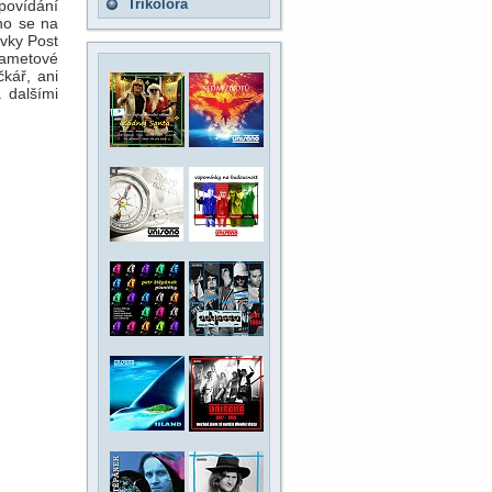
Trikolora
povídání
no se na
ovky Post
sametové
čkář, ani
 dalšími