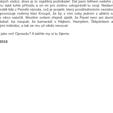
ských vůdců, dnes je to úspěšný podnikatel. Dal jsem během našeho 
mu také tuhle příhodu a on mi pro změnu odvyprávěl tu svoji. Nedáv
rátili lidé z Paměti národa, což je projekt, který prostřednictvím nezisk
provozuje rodinný klan Kroupů, že by s ním coby jedním z aktérů 
e něco natočili. Mezitím ovšem zřejmě zjistili, že Pavel není ani sluní
láskař, ba naopak, že kamarádí s Hájkem, Hamplem, Štěpánkem a
mi individui, a tak se mu už nikdo neozval.
jako oni! Opravdu? A takhle my si tu žijeme.
 2019