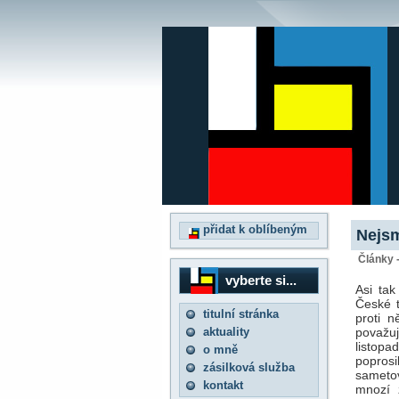
přidat k oblíbeným
Nejsm
Články 
vyberte si...
Asi tak
České t
titulní stránka
proti 
aktuality
považu
listop
o mně
popros
zásilková služba
sametov
kontakt
mnozí 