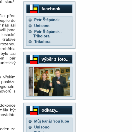
ě slouží
facebook...
šlo před
Petr Štěpánek
oupilo do
y nás asi
Unisono
vili jsme
Petr Štěpánek -
 lesácké
Trikolora
 Králové
Trikolora
irozenou
proběhla
bylo asi
em i pár
výběr z foto...
nistický
s vřelým
a posléze
gionální
hovorů s
 dokonce
odkazy...
měla být
dpovídáte
Můj kanál YouTube
Unisono
 jeden ze