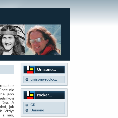
Unisono...
unisono-rock.cz
redaktor
ůbec nic
lně jeho
rocker...
ětníkovi
 fóra. A
CD
led, jak
Unisono
k. Vždyť
a z nás,