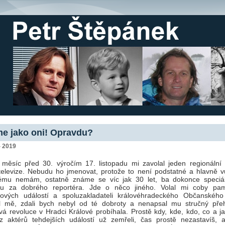
e jako oni! Opravdu?
- 2019
 měsíc před 30. výročím 17. listopadu mi zavolal jeden regionální 
elevize. Nebudu ho jmenovat, protože to není podstatné a hlavně v
němu nemám, ostatně známe se víc jak 30 let, ba dokonce speciá
ju za dobrého reportéra. Jde o něco jiného. Volal mi coby pam
adových událostí a spoluzakladateli královéhradeckého Občanského
il mě, zdali bych nebyl od té dobroty a nenapsal mu stručný přeh
á revoluce v Hradci Králové probíhala. Prostě kdy, kde, kdo, co a ja
z aktérů tehdejších událostí už zemřeli, čas prostě nezastavíš, 