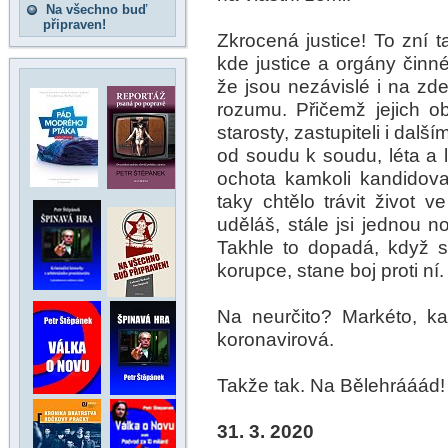
Na všechno buď
připraven!
Zkrocená justice! To zní 
kde justice a orgány činné
že jsou nezávislé i na z
rozumu. Přičemž jejich ob
starosty, zastupiteli i dalš
od soudu k soudu, léta a 
ochota kamkoli kandidov
taky chtělo trávit život 
uděláš, stále jsi jednou n
Takhle to dopadá, když 
korupce, stane boj proti ní.
Na neurčito? Markéto, ka
koronavirová.
Takže tak. Na Bělehrááád!
31. 3. 2020