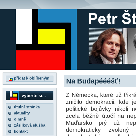
přidat k oblíbeným
Na Budapéééšť!
Z Německa, které už třikrá
vyberte si...
zničilo demokracii, kde
titulní stránka
politické bojůvky nikol
aktuality
zcela běžně útočí na nepo
o mně
Maďarsko prý už nepa
zásilková služba
demokraticky zvolený 
kontakt