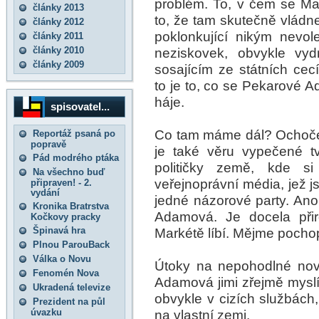
problém. To, v čem se Ma
články 2013
to, že tam skutečně vládne
články 2012
poklonkující nikým nevo
články 2011
články 2010
neziskovek, obvykle vy
články 2009
sosajícím ze státních cec
to je to, co se Pekarové Ad
háje.
spisovatel...
Co tam máme dál? Ochočen
Reportáž psaná po
popravě
je také věru vypečené tv
Pád modrého ptáka
političky země, kde s
Na všechno buď
veřejnoprávní média, jež 
připraven! - 2.
vydání
jedné názorové party. Ano,
Kronika Bratrstva
Adamová. Je docela při
Kočkovy pracky
Špinavá hra
Markétě líbí. Mějme pocho
Plnou ParouBack
Válka o Novu
Útoky na nepohodlné nov
Fenomén Nova
Adamová jimi zřejmě myslí t
Ukradená televize
obvykle v cizích službách,
Prezident na půl
úvazku
na vlastní zemi.