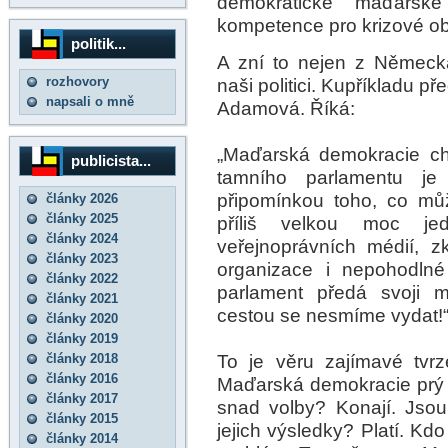
demokratické maďarské
kompetence pro krizové ob
politik...
A zní to nejen z Německ
rozhovory
naši politici. Kupříkladu
napsali o mně
Adamová. Říká:
„Maďarská demokracie ch
publicista...
tamního parlamentu j
připomínkou toho, co mů
články 2026
články 2025
příliš velkou moc je
články 2024
veřejnoprávních médií, z
články 2023
organizace i nepohodlné
články 2022
parlament předá svoji 
články 2021
cestou se nesmíme vydat!
články 2020
články 2019
To je věru zajímavé tvrz
články 2018
články 2016
Maďarská demokracie prý
články 2017
snad volby? Konají. Jsou
články 2015
jejich výsledky? Platí. Kd
články 2014