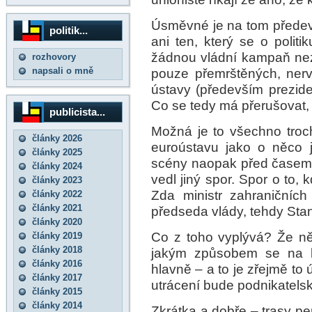
Úsměvné je na tom předev
politik...
ani ten, který se o polit
žádnou vládní kampaň neza
rozhovory
napsali o mně
pouze přemrštěných, ner
ústavy (především preziden
Co se tedy má přerušovat,
publicista...
Možná je to všechno troc
články 2026
euroústavu jako o něco j
články 2025
scény naopak před časem ji
články 2024
vedl jiný spor. Spor o to
články 2023
Zda ministr zahraničníc
články 2022
články 2021
předseda vlády, tehdy Sta
články 2020
Co z toho vyplývá? Že ně
články 2019
články 2018
jakým způsobem se na k
články 2016
hlavně – a to je zřejmě to ú
články 2017
utrácení bude podnikatelsky
články 2015
články 2014
Zkrátka a dobře – trasy pe