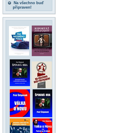
Na všechno buď
připraven!