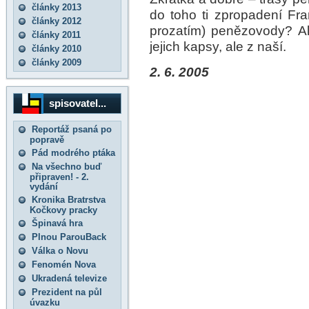
články 2013
do toho ti zpropadení Fr
články 2012
prozatím) penězovody? Ale
články 2011
jejich kapsy, ale z naší.
články 2010
články 2009
2. 6. 2005
spisovatel...
Reportáž psaná po
popravě
Pád modrého ptáka
Na všechno buď
připraven! - 2.
vydání
Kronika Bratrstva
Kočkovy pracky
Špinavá hra
Plnou ParouBack
Válka o Novu
Fenomén Nova
Ukradená televize
Prezident na půl
úvazku