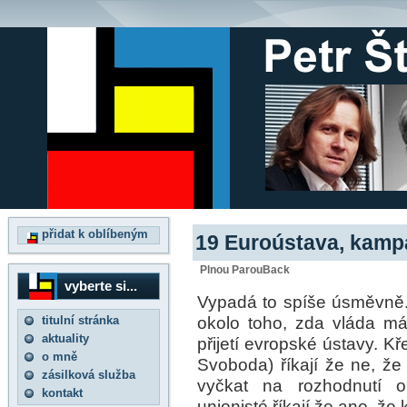
přidat k oblíbeným
19 Euroústava, kampa
Plnou ParouBack
vyberte si...
Vypadá to spíše úsměvně. 
okolo toho, zda vláda m
titulní stránka
aktuality
přijetí evropské ústavy. K
o mně
Svoboda) říkají že ne, že
zásilková služba
vyčkat na rozhodnutí 
kontakt
unionisté říkají že ano, ž