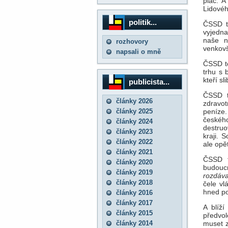
pláč. A
Lidové
politik...
ČSSD t
vyjedna
naše ná
rozhovory
venkovšt
napsali o mně
ČSSD to
trhu s 
kteří s
publicista...
ČSSD t
články 2026
zdravot
články 2025
peníze.
českéh
články 2024
destruo
články 2023
kraji. 
články 2022
ale opět
články 2021
ČSSD t
články 2020
budouc
články 2019
rozdáva
články 2018
čele vl
hned po
články 2016
články 2017
A blíží
články 2015
předvol
články 2014
muset z