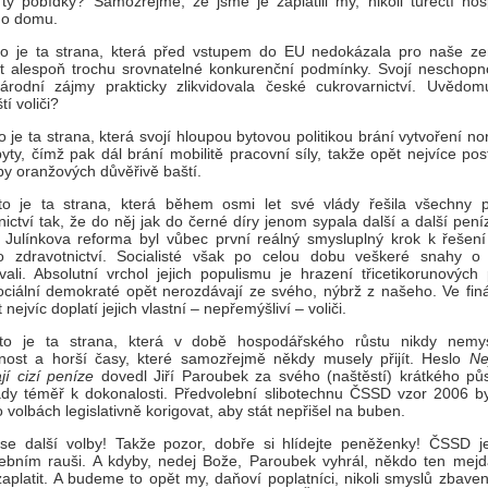
 ty pobídky? Samozřejmě, že jsme je zaplatili my, nikoli turečtí hos
ho domu.
o je ta strana, která před vstupem do EU nedokázala pro naše z
t alespoň trochu srovnatelné konkurenční podmínky. Svojí neschopnos
rodní zájmy prakticky zlikvidovala české cukrovarnictví. Uvědomu
í voliči?
 je ta strana, která svojí hloupou bytovou politikou brání vytvoření n
byty, čímž pak dál brání mobilitě pracovní síly, takže opět nejvíce post
liby oranžových důvěřivě baští.
o je ta strana, která během osmi let své vlády řešila všechny 
nictví tak, že do něj jak do černé díry jenom sypala další a další pen
 Julínkova reforma byl vůbec první reálný smysluplný krok k řešen
o zdravotnictví. Socialisté však po celou dobu veškeré snahy o
vali. Absolutní vrchol jejich populismu je hrazení třicetikorunových
Sociální demokraté opět nerozdávají ze svého, nýbrž z našeho. Ve fin
 nejvíc doplatí jejich vlastní – nepřemýšliví – voliči.
o je ta strana, která v době hospodářského růstu nikdy nemy
nost a horší časy, které samozřejmě někdy musely přijít. Heslo
Ne
jí cizí peníze
dovedl Jiří Paroubek za svého (naštěstí) krátkého pů
ády téměř k dokonalosti. Předvolební slibotechnu ČSSD vzor 2006 by
 volbách legislativně korigovat, aby stát nepřišel na buben.
 se další volby! Takže pozor, dobře si hlídejte peněženky! ČSSD j
ebním rauši. A kdyby, nedej Bože, Paroubek vyhrál, někdo ten mej
aplatit. A budeme to opět my, daňoví poplatníci, nikoli smyslů zbaven