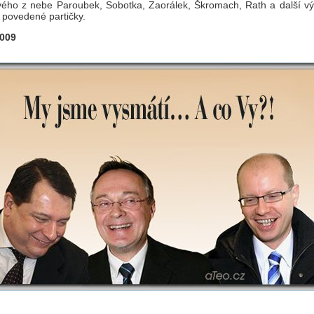
ého z nebe Paroubek, Sobotka, Zaorálek, Škromach, Rath a další výt
h povedené partičky.
2009