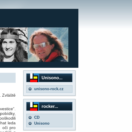
Unisono...
unisono-rock.cz
. Zvláště
rocker...
estice“.
pobídky,
CD
poškodili
chat leda
Unisono
 oči pro