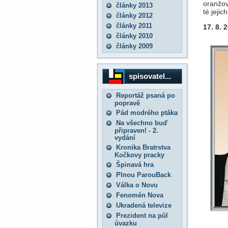
oranžov
články 2013
té jejic
články 2012
články 2011
17. 8. 
články 2010
články 2009
spisovatel...
Reportáž psaná po
popravě
Pád modrého ptáka
Na všechno buď
připraven! - 2.
vydání
Kronika Bratrstva
Kočkovy pracky
Špinavá hra
Plnou ParouBack
Válka o Novu
Fenomén Nova
Ukradená televize
Prezident na půl
úvazku