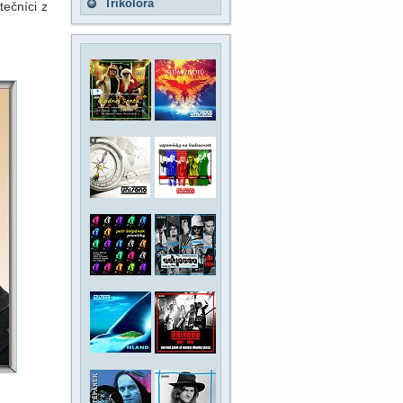
Trikolora
ečníci z