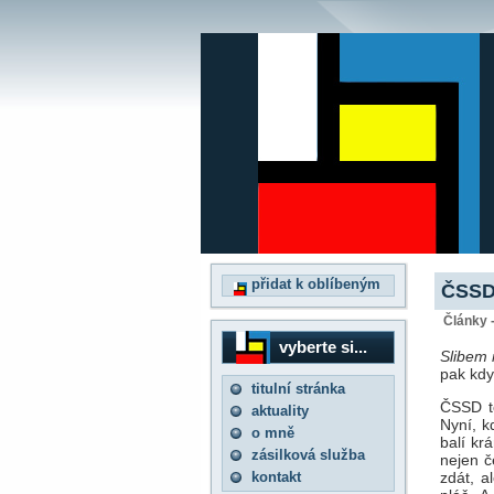
přidat k oblíbeným
ČSSD 
Články 
vyberte si...
Slibem 
pak kdy
titulní stránka
ČSSD to
aktuality
Nyní, k
o mně
balí kr
zásilková služba
nejen č
kontakt
zdát, a