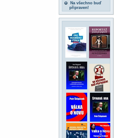
Na všechno buď
připraven!