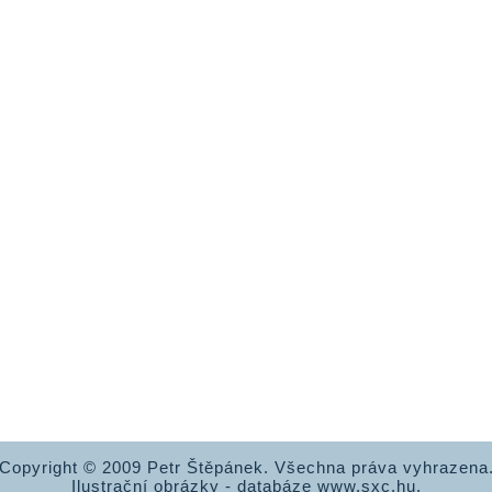
Copyright © 2009 Petr Štěpánek. Všechna práva vyhrazena
Ilustrační obrázky - databáze www.sxc.hu.