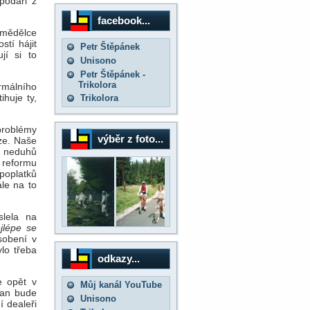
podáři z
facebook...
emědělce
tí hájit
Petr Štěpánek
jí si to
Unisono
Petr Štěpánek -
Trikolora
ormálního
ihuje ty,
Trikolora
problémy
výběr z foto...
íze. Naše
í neduhů
 reformu
 poplatků
ále na to
slela na
jlépe se
sobení v
lo třeba
odkazy...
e opět v
Můj kanál YouTube
dan bude
Unisono
í dealeři