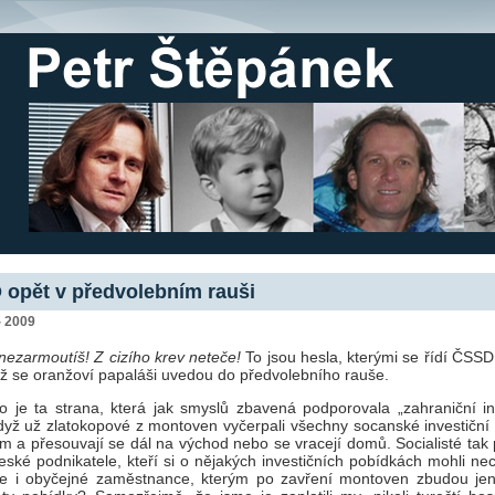
opět v předvolebním rauši
- 2009
nezarmoutíš! Z cizího krev neteče!
To jsou hesla, kterými se řídí ČSSD
ž se oranžoví papaláši uvedou do předvolebního rauše.
 je ta strana, která jak smyslů zbavená podporovala „zahraniční inv
dyž už zlatokopové z montoven vyčerpali všechny socanské investiční 
ám a přesouvají se dál na východ nebo se vracejí domů. Socialisté tak 
eské podnikatele, kteří si o nějakých investičních pobídkách mohli ne
le i obyčejné zaměstnance, kterým po zavření montoven zbudou jen