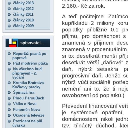
články 2013
2.160,- Kč za rok.
články 2012
články 2011
A teď počítejme. Zatímc
články 2010
kupříkladu 2 miliony kor
články 2009
poplatky přibližně 0,1 p
příjmu, pro domácnost s
znamená s příjmem deset
spisovatel...
znamená v procentuálním 
Reportáž psaná po
si to: desetkrát menší př
popravě
desetkrát větší „daňové“ 
Pád modrého ptáka
daň, nýbrž setsakra p
Na všechno buď
připraven! - 2.
progresivní daň. Jenže su
vydání
nýbrž vůči sociálně potře
Kronika Bratrstva
Kočkovy pracky
nemění ani to, že ti ne
Špinavá hra
osvobození od poplatků.)
Plnou ParouBack
Válka o Novu
Převedení financování veře
Fenomén Nova
je systémové opatření,
Ukradená televize
domácnostem, nikoli jedn
Prezident na půl
tzv. třináctý důchod, k
úvazku