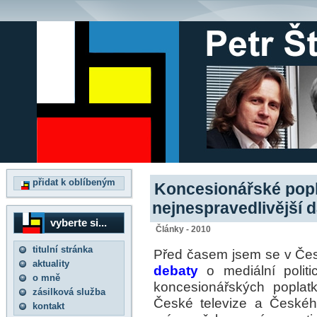
přidat k oblíbeným
Koncesionářské popl
nejnespravedlivější 
vyberte si...
Články - 2010
titulní stránka
Před časem jsem se v Čes
aktuality
debaty
o mediální politi
o mně
koncesionářských poplat
zásilková služba
České televize a Českéh
kontakt