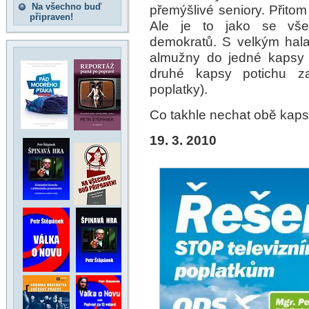
Na všechno buď
přemýšlivé seniory. Přitom
připraven!
Ale je to jako se všem
demokratů. S velkým hala
almužny do jedné kapsy (
druhé kapsy potichu za
poplatky).
Co takhle nechat obě kaps
19. 3. 2010