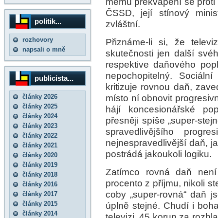
mému překvapení se proti t
ČSSD, její stínový minis
politik...
zvláštní.
rozhovory
Přiznáme-li si, že telev
napsali o mně
skutečnosti jen další své
respektive daňového popl
nepochopitelný. Sociáln
publicista...
kritizuje rovnou daň, za
místo ní obnovit progresiv
články 2026
články 2025
hájí koncesionářské popl
články 2024
přesněji spíše „super-ste
články 2023
spravedlivějšího progr
články 2022
nejnespravedlivější daň, 
články 2021
postrádá jakoukoli logiku.
články 2020
články 2019
Zatímco rovná daň není 
články 2018
procento z příjmu, nikoli 
články 2016
coby „super-rovná“ daň j
články 2017
články 2015
úplně stejné. Chudí i boha
články 2014
televizi, 45 korun za rozh