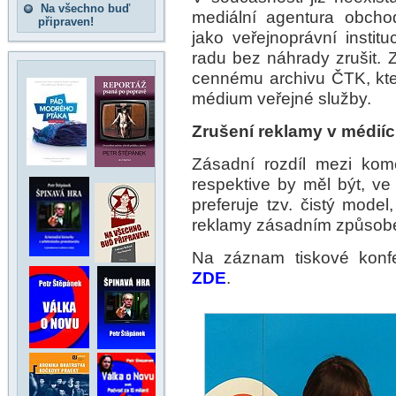
Na všechno buď
mediální agentura obcho
připraven!
jako veřejnoprávní institu
radu bez náhrady zrušit. 
cennému archivu ČTK, kte
médium veřejné služby.
Zrušení reklamy v médiíc
Zásadní rozdíl mezi kome
respektive by měl být, ve 
preferuje tzv. čistý mode
reklamy zásadním způsobem
Na záznam tiskové konfe
ZDE
.