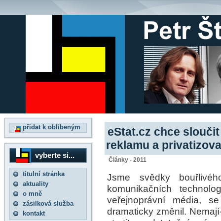
přidat k oblíbeným
eStat.cz chce sloučit
reklamu a privatizov
vyberte si...
Články - 2011
titulní stránka
Jsme svědky bouřlivého
aktuality
komunikačních technolog
o mně
veřejnoprávní média, se
zásilková služba
dramaticky změnil. Nemají
kontakt