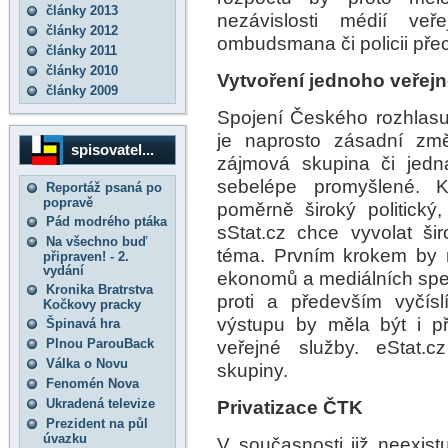
články 2013
nezávislosti médií veře
články 2012
ombudsmana či policii přec
články 2011
články 2010
Vytvoření jednoho veřej
články 2009
Spojení Českého rozhlasu 
je naprosto zásadní změ
spisovatel...
zájmová skupina či jedna
sebelépe promyšlené. 
Reportáž psaná po
popravě
poměrně široký politick
Pád modrého ptáka
sStat.cz chce vyvolat ši
Na všechno buď
téma. Prvním krokem by 
připraven! - 2.
vydání
ekonomů a mediálních speci
Kronika Bratrstva
proti a především vyčís
Kočkovy pracky
výstupu by měla být i p
Špinavá hra
Plnou ParouBack
veřejné služby. eStat.c
Válka o Novu
skupiny.
Fenomén Nova
Ukradená televize
Privatizace ČTK
Prezident na půl
úvazku
V současnosti již neexist