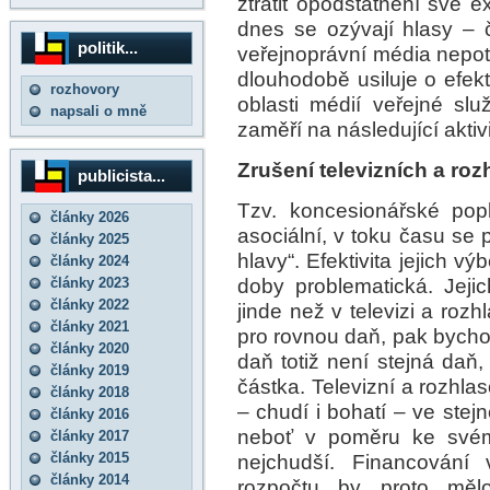
ztratit opodstatnění své e
dnes se ozývají hlasy – 
politik...
veřejnoprávní média nepo
dlouhodobě usiluje o efekt
rozhovory
oblasti médií veřejné sl
napsali o mně
zaměří na následující aktivi
Zrušení televizních a ro
publicista...
Tzv. koncesionářské popla
články 2026
asociální, v toku času se 
články 2025
hlavy“. Efektivita jejich vý
články 2024
doby problematická. Jeji
články 2023
články 2022
jinde než v televizi a roz
články 2021
pro rovnou daň, pak bycho
články 2020
daň totiž není stejná daň,
články 2019
částka. Televizní a rozhlas
články 2018
– chudí i bohatí – ve stejn
články 2016
neboť v poměru ke svému
články 2017
články 2015
nejchudší. Financování 
články 2014
rozpočtu by proto mělo 