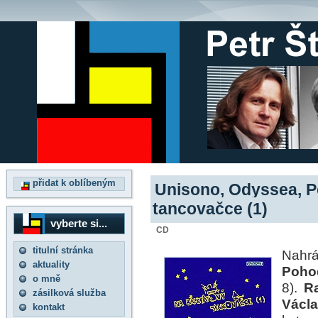
přidat k oblíbeným
Unisono, Odyssea, P
tancovačce (1)
vyberte si...
CD
titulní stránka
Nahr
aktuality
Poho
o mně
8).
R
zásilková služba
Václ
kontakt