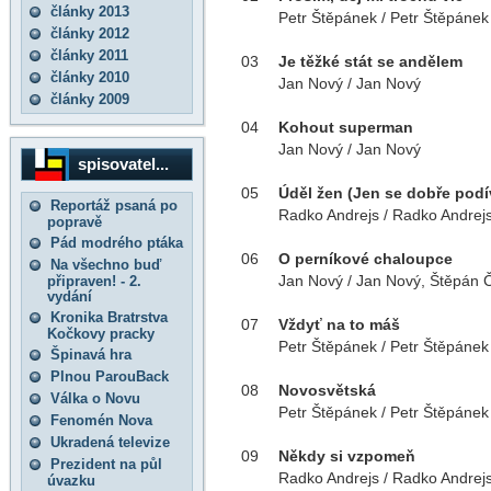
články 2013
Petr Štěpánek / Petr Štěpánek
články 2012
články 2011
03
Je těžké stát se andělem
články 2010
Jan Nový / Jan Nový
články 2009
04
Kohout superman
Jan Nový / Jan Nový
spisovatel...
05
Úděl žen (Jen se dobře podí
Reportáž psaná po
Radko Andrejs / Radko Andrej
popravě
Pád modrého ptáka
06
O perníkové chaloupce
Na všechno buď
Jan Nový / Jan Nový, Štěpán Č
připraven! - 2.
vydání
Kronika Bratrstva
07
Vždyť na to máš
Kočkovy pracky
Petr Štěpánek / Petr Štěpánek
Špinavá hra
Plnou ParouBack
08
Novosvětská
Válka o Novu
Petr Štěpánek / Petr Štěpánek
Fenomén Nova
Ukradená televize
09
Někdy si vzpomeň
Prezident na půl
Radko Andrejs / Radko Andrej
úvazku