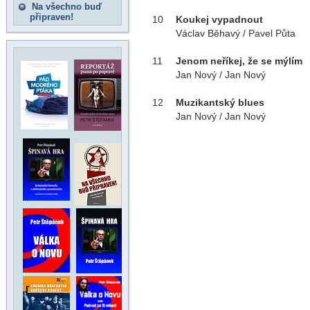
Na všechno buď
připraven!
10
Koukej vypadnout
Václav Běhavý / Pavel Půta
11
Jenom neříkej, že se mýlím
Jan Nový / Jan Nový
12
Muzikantský blues
Jan Nový / Jan Nový