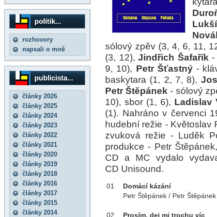
kytar
Duro
politik...
Lukš
Nová
rozhovory
sólový zpěv (3, 4, 6, 11, 12
napsali o mně
(3, 12),
Jindřich Šafařík
-
9, 10),
Petr Šťastný
- klá
publicista...
baskytara (1, 2, 7, 8),
Jos
Petr Štěpánek
- sólový zpěv
články 2026
10), sbor (1, 6),
Ladislav
články 2025
(1). Nahráno v červenci 1
články 2024
hudební režie - Květoslav
články 2023
zvuková režie - Luděk Pol
články 2022
články 2021
produkce - Petr Štěpánek,
články 2020
CD a MC vydalo vydavat
články 2019
CD Unisound.
články 2018
články 2016
01
Domácí kázání
články 2017
Petr Štěpánek / Petr Štěpánek
články 2015
články 2014
02
Prosím, dej mi trochu víc