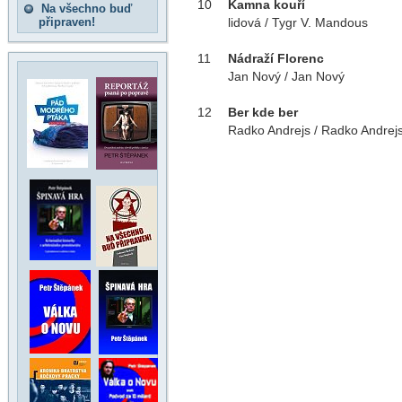
10
Kamna kouří
Na všechno buď
připraven!
lidová / Tygr V. Mandous
11
Nádraží Florenc
Jan Nový / Jan Nový
12
Ber kde ber
Radko Andrejs / Radko Andrej