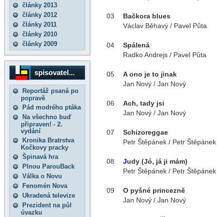
články 2013
články 2012
03
Bačkora blues
články 2011
Václav Běhavý / Pavel Půta
články 2010
články 2009
04
Spálená
Radko Andrejs / Pavel Půta
spisovatel...
05
A ono je to jinak
Jan Nový / Jan Nový
Reportáž psaná po
popravě
06
Ach, tady jsi
Pád modrého ptáka
Jan Nový / Jan Nový
Na všechno buď
připraven! - 2.
vydání
07
Schizoreggae
Kronika Bratrstva
Petr Štěpánek / Petr Štěpánek
Kočkovy pracky
Špinavá hra
08
J
udy (Jó, já ji mám)
Plnou ParouBack
Petr Štěpánek / Petr Štěpánek
Válka o Novu
Fenomén Nova
09
O pyšné princezně
Ukradená televize
Jan Nový / Jan Nový
Prezident na půl
úvazku