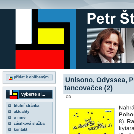
přidat k oblíbeným
Unisono, Odyssea, P
tancovačce (2)
vyberte si...
CD
titulní stránka
Nahr
aktuality
Poho
o mně
8).
Ra
zásilková služba
kytar
kontakt