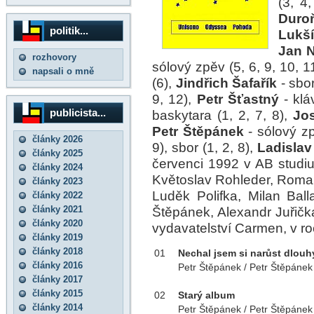
(3, 4
Duro
politik...
Lukš
Jan 
rozhovory
sólový zpěv (5, 6, 9, 10, 11
napsali o mně
(6),
Jindřich Šafařík
- sbor
9, 12),
Petr Šťastný
- klá
publicista...
baskytara (1, 2, 7, 8),
Jo
Petr Štěpánek
- sólový zpě
články 2026
9), sbor (1, 2, 8),
Ladislav
články 2025
červenci 1992 v AB studiu 
články 2024
Květoslav Rohleder, Roman
články 2023
Luděk Polifka, Milan Ball
články 2022
články 2021
Štěpánek, Alexandr Juřič
články 2020
vydavatelství Carmen, v r
články 2019
články 2018
01
Nechal jsem si narůst dlouh
články 2016
Petr Štěpánek / Petr Štěpánek
články 2017
články 2015
02
Starý album
články 2014
Petr Štěpánek / Petr Štěpánek