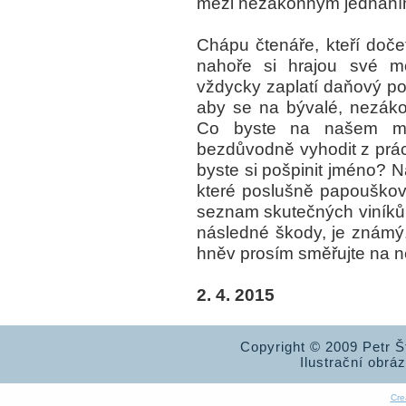
mezi nezákonným jednání
Chápu čtenáře, kteří dočet
nahoře si hrajou své m
vždycky zaplatí daňový pop
aby se na bývalé, nezáko
Co byste na našem mís
bezdůvodně vyhodit z prác
byste si pošpinit jméno? N
které poslušně papouško
seznam skutečných viníků 
následné škody, je známý
hněv prosím směřujte na n
2. 4. 2015
Copyright © 2009 Petr 
Ilustrační obrá
Cre