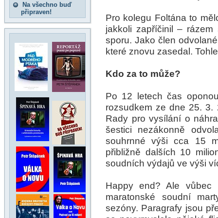
Na všechno buď
připraven!
Pro kolegu Foltána to měl
jakkoli zapříčinil – ráze
sporu. Jako člen odvolané 
které znovu zasedal. Tohl
Kdo za to může?
Po 12 letech čas oponou
rozsudkem ze dne 25. 3. 
Rady pro vysílání o náhr
šestici nezákonně odvola
souhrnné výši cca 15 mi
přibližně dalších 10 mili
soudních výdajů ve výši ví
Happy end? Ale vůbec 
maratonské soudní marty
sezóny. Paragrafy jsou pře