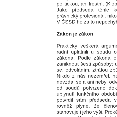
politickou, ani trestní. (
Jako předseda téhle k
právnický profesionál, niko
V ČSSD ho za to nepochybn
Zákon je zákon
Prakticky veškerá argum
radní uplatnili u soudu
zákona. Podle zákona o
zaniknout šesti způsoby: 
se, odvoláním, ztrátou zp
Nikdo z nás nezemřel, neb
nevzdal se a ani nebyl od
od soudů potvrzeno dok
uplynutí funkčního obdo
potvrdil sám předseda 
rovněž plyne, že členo
stanovuje i jeho výši. Prok