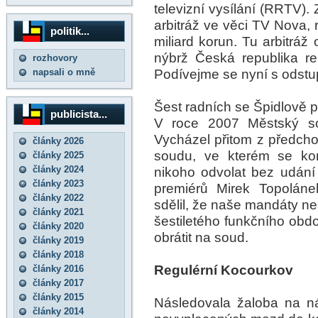
televizní vysílání (RRTV)
arbitráž ve věci TV Nova, 
politik...
miliard korun. Tu arbitráž
nýbrž Česká republika re
rozhovory
Podívejme se nyní s odstup
napsali o mně
Šest radních se Špidlově po
publicista...
V roce 2007 Městský so
Vycházel přitom z předch
články 2026
soudu, ve kterém se kon
články 2025
články 2024
nikoho odvolat bez udání
články 2023
premiérů Mirek Topoláne
články 2022
sdělil, že naše mandáty n
články 2021
šestiletého funkčního ob
články 2020
obrátit na soud.
články 2019
články 2018
Regulérní Kocourkov
články 2016
články 2017
články 2015
Následovala žaloba na n
články 2014