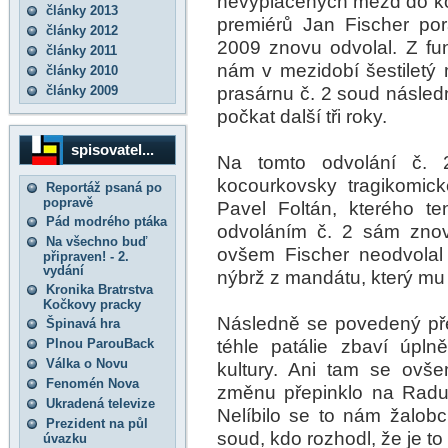
nevyplacených mezd do ko
články 2013
premiérů Jan Fischer por
články 2012
2009 znovu odvolal. Z fun
články 2011
nám v mezidobí šestiletý 
články 2010
prasárnu č. 2 soud následn
články 2009
počkat další tři roky.
spisovatel...
Na tomto odvolání č. 2
kocourkovsky tragikomic
Reportáž psaná po
popravě
Pavel Foltán, kterého t
Pád modrého ptáka
odvoláním č. 2 sám zno
Na všechno buď
ovšem Fischer neodvolal
připraven! - 2.
vydání
nýbrž z mandátu, který mu
Kronika Bratrstva
Kočkovy pracky
Následně se povedený pře
Špinavá hra
téhle patálie zbaví úplně
Plnou ParouBack
Válka o Novu
kultury. Ani tam se ovše
Fenomén Nova
změnu přepinklo na Radu p
Ukradená televize
Nelíbilo se to nám žalob
Prezident na půl
soud, kdo rozhodl, že je to
úvazku