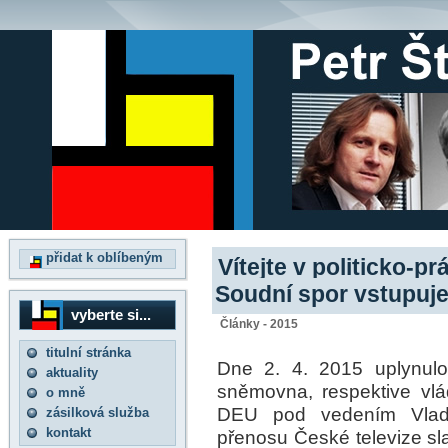
přidat k oblíbeným
Vítejte v politicko-
Soudní spor vstupuje
vyberte si...
Články - 2015
titulní stránka
Dne 2. 4. 2015 uplynulo
aktuality
sněmovna, respektive vl
o mně
DEU pod vedením Vladi
zásilková služba
kontakt
přenosu České televize sl