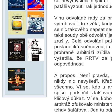
se nevymyslela nějaká fli
patálii vyzout. Tak jednod
Vinu odvolané rady za pro
vytrubovali do světa, kud
se nic takového napsat neod
také soudy obě odvolání 
zrušily. Celé odvolání p
poslanecká sněmovna, ta s
prohrané arbitráži zřídil
vyšetřila, že RRTV za 
odpovědnost.
A propos. Není pravda, 
nikdy nic nevyšetří. Kře
všechno. Ví se, kdo u arb
spisu podstrčil zfalšov
klíčový důkaz. Ví se, koho s
arbitráž zfušovalo minister
tehdy šafářoval. Jen tu od