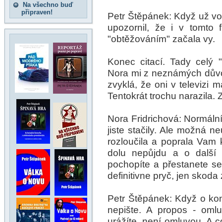
Na všechno buď
připraven!
Petr Štěpánek: Když už vol
upozornil, že i v tomto 
"obtěžováním" začala vy.
Konec citací. Tady celý 
Nora mi z neznámých důvodů
zvyklá, že oni v televizi 
Tentokrát trochu narazila. 
Nora Fridrichová: Normál
jiste stačily. Ale možná n
rozloučila a poprala Vam 
dolu nepůjdu a o další 
pochopíte a přestanete se
definitivne pryč, jen skoda
Petr Štěpánek: Když o kon
nepište. A propos - omlu
urážíte, není omluvou. A co