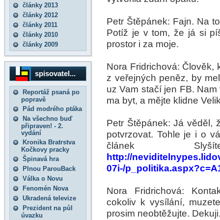
články 2013
články 2012
Petr Štěpánek: Fajn. Na to
články 2011
Potíž je v tom, že já si p
články 2010
prostor i za moje.
články 2009
Nora Fridrichová: Člověk, k
spisovatel...
z veřejných peněz, by mel
uz Vam stačí jen FB. Nam v
Reportáž psaná po
ma byt, a mějte klidne Vel
popravě
Pád modrého ptáka
Na všechno buď
Petr Štěpánek: Já věděl, 
připraven! - 2.
potvrzovat. Tohle je i o v
vydání
Kronika Bratrstva
článek Sly
Kočkovy pracky
http://neviditelnypes.lido
Špinavá hra
07i-/p_politika.aspx?c=
Plnou ParouBack
Válka o Novu
Fenomén Nova
Nora Fridrichová: Konta
Ukradená televize
cokoliv k vysílání, muze
Prezident na půl
prosim neobtěžujte. Dekuji
úvazku