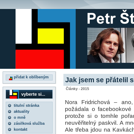
přidat k oblíbeným
Jak jsem se přátelil 
Články - 2015
vyberte si...
Nora Fridrichová – an
titulní stránka
požádala o facebookové p
aktuality
protože si o tomhle pořa
o mně
neuvěřitelný paskvil. A mn
zásilková služba
Ale třeba jdou na Kavkách 
kontakt