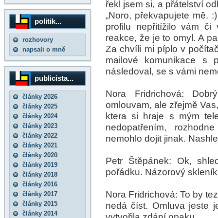
řekl jsem si, a přátelství o
„Noro, překvapujete mě. 
politik...
profilu nepřitížilo vám č
reakce, že je to omyl. A 
rozhovory
Za chvíli mi píplo v počít
napsali o mně
mailové komunikace s př
následoval, se s vámi nem
publicista...
Nora Fridrichová: Dob
články 2026
omlouvam, ale zřejmě Vas, 
články 2025
ktera si hraje s mým tel
články 2024
nedopatřením, rozhodn
články 2023
články 2022
nemohlo dojit jinak. Nashl
články 2021
články 2020
Petr Štěpánek: Ok, shle
články 2019
pořádku. Názorový skleník
články 2018
články 2016
Nora Fridrichová: To by tezk
články 2017
články 2015
nedá číst. Omluva jeste 
články 2014
vytvořila zdání opaku.