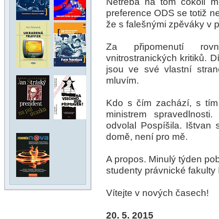
Netřeba na tom cokoli mě
preference ODS se totiž n
že s falešnými zpěváky v 
Za připomenutí rov
vnitrostranických kritiků. D
jsou ve své vlastní stra
mluvím.
Kdo s čím zachází, s tím 
ministrem spravedlnosti.
odvolal Pospíšila. Ištvan 
domě, není pro mě.
A propos. Minulý týden pobe
studenty právnické fakulty
Vítejte v nových časech!
20. 5. 2015