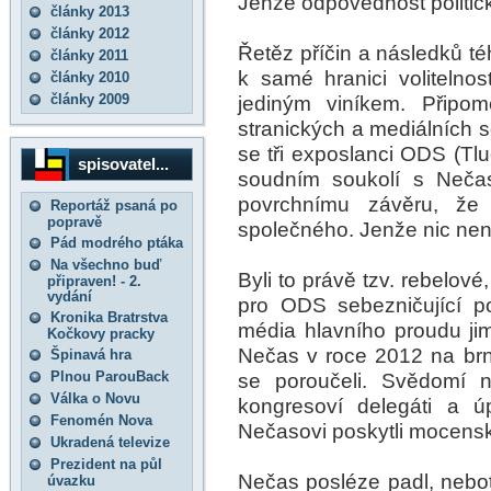
Jenže odpovědnost politicko
články 2013
články 2012
Řetěz příčin a následků té
články 2011
k samé hranici volitelno
články 2010
články 2009
jediným viníkem. Připo
stranických a mediálních so
se tři exposlanci ODS (Tlu
spisovatel...
soudním soukolí s Neča
povrchnímu závěru, že
Reportáž psaná po
popravě
společného. Jenže nic nen
Pád modrého ptáka
Na všechno buď
Byli to právě tzv. rebelov
připraven! - 2.
vydání
pro ODS sebezničující pol
Kronika Bratrstva
média hlavního proudu ji
Kočkovy pracky
Nečas v roce 2012 na br
Špinavá hra
Plnou ParouBack
se poroučeli. Svědomí ne
Válka o Novu
kongresoví delegáti a úp
Fenomén Nova
Nečasovi poskytli mocens
Ukradená televize
Prezident na půl
Nečas posléze padl, neboť j
úvazku