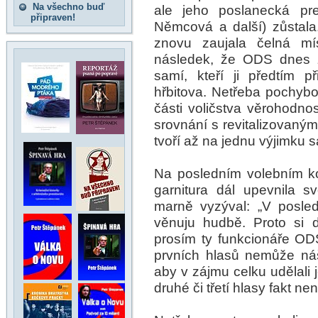
Na všechno buď
ale jeho poslanecká pre
připraven!
Němcová a další) zůstala
znovu zaujala čelná m
následek, že ODS dnes z 
samí, kteří ji předtím p
hřbitova. Netřeba pochybov
části voličstva věrohodnos
srovnání s revitalizovaným
tvoří až na jednu výjimku 
Na posledním volebním k
garnitura dál upevnila 
marně vyzýval: „V posle
věnuju hudbě. Proto si 
prosím ty funkcionáře ODS,
prvních hlasů nemůže ná
aby v zájmu celku udělali 
druhé či třetí hlasy fakt ne