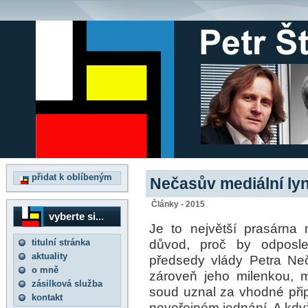
přidat k oblíbeným
Nečasův mediální lyn
Články - 2015
vyberte si...
Je to největší prasárna 
důvod, proč by odposle
titulní stránka
aktuality
předsedy vlády Petra Neč
o mně
zároveň jeho milenkou, 
zásilková služba
soud uznal za vhodné připu
kontakt
neveřejném jednání. A když