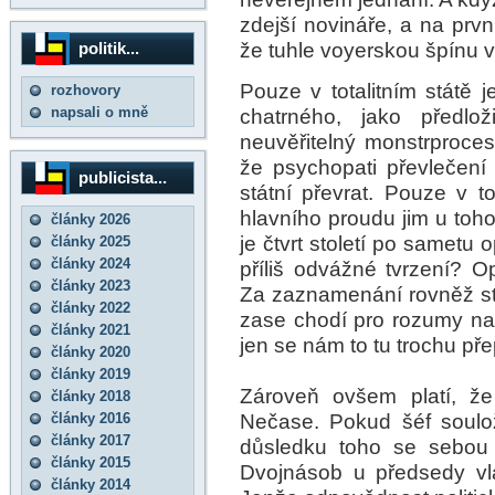
zdejší novináře, a na prvn
že tuhle voyerskou špínu v
politik...
Pouze v totalitním státě
rozhovory
napsali o mně
chatrného, jako předlož
neuvěřitelný monstrproces
že psychopati převlečení 
publicista...
státní převrat. Pouze v to
hlavního proudu jim u toho
články 2026
je čtvrt století po sametu o
články 2025
články 2024
příliš odvážné tvrzení? O
články 2023
Za zaznamenání rovněž stoj
články 2022
zase chodí pro rozumy na
články 2021
jen se nám to tu trochu pře
články 2020
články 2019
Zároveň ovšem platí, že
články 2018
Nečase. Pokud šéf soulož
články 2016
články 2017
důsledku toho se sebou 
články 2015
Dvojnásob u předsedy vl
články 2014