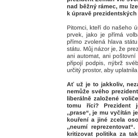
nad běžný rámec, mu lze 
k úpravě prezidentskýc
Pitomci, kteří do našeho ú
prvek, jako je přímá volb
přímo zvolená hlava stát
státu. Můj názor je, že pr
ani automat, ani poštovní 
připojí podpis, nýbrž svéb
určitý prostor, aby uplatnil
Ať už je to jakkoliv, ne
nemůže svého prezidenta 
liberálně založené volič
tomu říci? Prezident 
,,prase“, je mu vyčítán 
kouření a jiné zcela os
,,neumí reprezentovat“
kritizovat politika za t