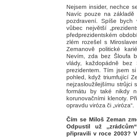
Nejsem insider, nechce s
Navíc pouze na základě i
pozdravení. Spíše bych 
vůbec největší „prezident
předprezidentském období
zlém rozešel s Miroslave
Zemanově politické karié
Nevím, zda bez Šloufa 
vlády, každopádně bez 
prezidentem. Tím jsem si 
pohled, když triumfující 
nejzasloužilejšímu strůjci
formátu by také nikdy n
korunovačními klenoty. Př
opravdu viróza či „viróza“.
Čím se Miloš Zeman změ
Odpustil už ,,zrádcům
připravili v roce 2003? V