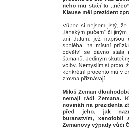
nebo mu stačí to ,,něco
Klause měl prezident zpr
Vůbec si nejsem jistý, že
„lánským pučem“ či jiným
ani datum, jež napíšou 
spoléhal na místní průz
odvětví se dávno stala r
šamanů. Jediným skutečn
volby. Nemyslím si proto, 
konkrétní procento mu v on
zrovna přiznávají.
Miloš Zeman dlouhodobě 
nemají rádi Zemana. 
novináři na prezidenta z
před jeho, jak nazn
buranstvím, xenofobií
Zemanovy výpady vůči ČT