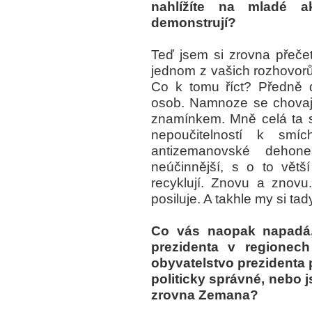
nahlížíte na mladé akt
demonstrují?
Teď jsem si zrovna přeče
jednom z vašich rozhovor
Co k tomu říct? Předně 
osob. Namnoze se chovají
znamínkem. Mně celá ta sl
nepoučitelností k smí
antizemanovské dehone
neúčinnější, s o to větší
recyklují. Znovu a znov
posiluje. A takhle my si tad
Co vás naopak napadá, k
prezidenta v regionec
obyvatelstvo prezidenta 
politicky správné, nebo j
zrovna Zemana?