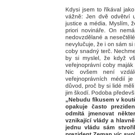
Kdysi jsem to říkával jak
vážně: Jen dvě odvětví u 
justice a média. Myslím, 
priori novináře. On nem
nedovzdělané a nesečtělé,
nevylučuje, že i on sám s
coby snadný terč. Nechme
by si myslel, že když v
veřejnoprávní coby maják ne
Nic ovšem není vzdále
veřejnoprávních médií je 
důvod, proč by si lidé měl
jim škodí. Podoba předevš
„Nebudu fíkusem v koutě
opakuje často preziden
odmítá jmenovat někter
vznikající vlády a hlav
jednu vládu sám stvořil
prezident Zeman víc svo