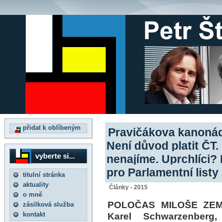
přidat k oblíbeným
Pravičákova kanonád
Není důvod platit ČT.
vyberte si...
nenajíme. Uprchlíci?
pro Parlamentní listy
titulní stránka
aktuality
Články - 2015
o mně
POLOČAS MILOŠE ZEMA
zásilková služba
kontakt
Karel Schwarzenberg,