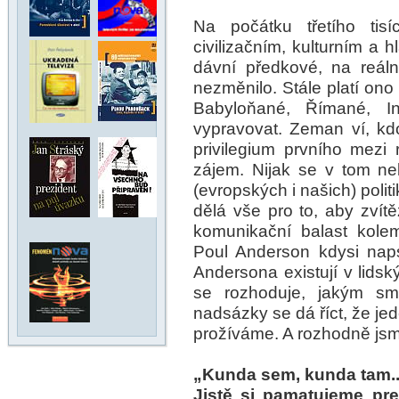
Na počátku třetího tisí
civilizačním, kulturním a 
dávní předkové, na reál
nezměnilo. Stále platí on
Babyloňané, Římané, I
vypravovat. Zeman ví, kd
privilegium prvního mezi 
zájem. Nijak se v tom nel
(evropských i našich) polit
dělá vše pro to, aby zvít
komunikační balast kolem
Poul Anderson kdysi naps
Andersona existují v lidsk
se rozhoduje, jakým sm
nadsázky se dá říct, že je
prožíváme. A rozhodně js
„Kunda sem, kunda tam...
Jistě si pamatujeme pre