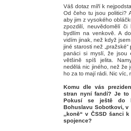
Váš dotaz míří k nejpodstat
Od čeho tu jsou politici?
aby jim z vysokého obláčku 
zpozdilí, neuvědomělí č
bydlím na venkově. A do
vidím jinak, než když jsem
jiné starosti než „pražské“ 
panáci si myslí, že jsou 
většině spíš jelita. Nam
nedělá nic jiného, než že 
ho za to mají rádi. Nic víc, 
Komu dle vás preziden
stran nyní fandí? Je to
Pokusí se ještě do 
Bohuslavu Sobotkovi, v 
,,koně“ v ČSSD šanci k 
spojence?