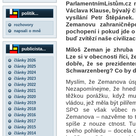
ParlamentnímListům.cz n
Václava Klause, bývalý č
politik...
vysílání Petr Štěpánek
Zemanovu zahraničněpo
rozhovory
pochopení i pokud jde o u
napsali o mně
buď zvítězí naše civilizac
publicista...
Miloš Zeman je zhruba 
Lze si v obecnosti říci, 
články 2026
dobře, že se prezident
články 2025
Schwarzenberg? Co by d
články 2024
články 2023
Myslím, že Zemanova úsp
články 2022
Nezapomínejme, že hned 
články 2021
těžkou porážku, když m
články 2020
vládou, jež měla být pilíř
články 2019
SPO se však vůbec ne
články 2018
články 2016
Zemanova – nazvěme to tř
články 2017
spíše z nouze ctnost. T
články 2015
svého pohledu – docela d
články 2014