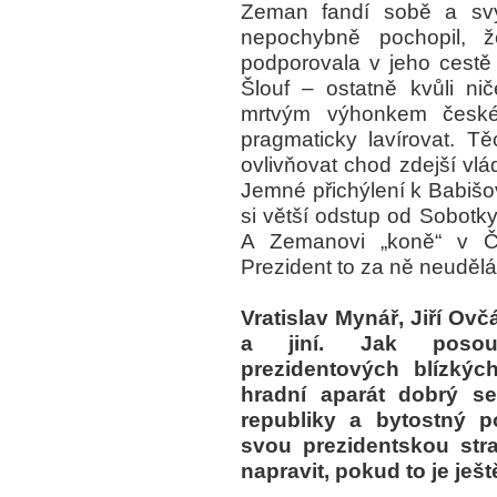
Zeman fandí sobě a svým
nepochybně pochopil, ž
podporovala v jeho cestě
Šlouf – ostatně kvůli ni
mrtvým výhonkem české
pragmaticky lavírovat. 
ovlivňovat chod zdejší vlá
Jemné přichýlení k Babiš
si větší odstup od Sobot
A Zemanovi „koně“ v Č
Prezident to za ně neudělá
Vratislav Mynář, Jiří O
a jiní. Jak posoud
prezidentových blízký
hradní aparát dobrý se
republiky a bytostný 
svou prezidentskou st
napravit, pokud to je je