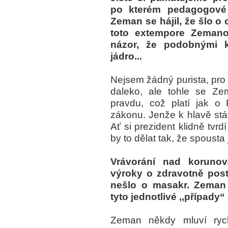
po kterém pedagogové n
Zeman se hájil, že šlo 
toto extempore Zemano
názor, že podobnými k
jádro...
Nejsem žádný purista, pro 
daleko, ale tohle se Z
pravdu, což platí jak o
zákonu. Jenže k hlavě stát
Ať si prezident klidně tvr
by to dělat tak, že spousta 
Vrávorání nad korunov
výroky o zdravotně post
nešlo o masakr. Zeman 
tyto jednotlivé ,,případy“
Zeman někdy mluví rychl