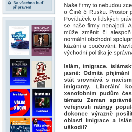
Na všechno buď
Naše firmy to nebudou zcel
připraven!
o Číně či Rusku. Prostor 
Povídaček o lidských práv
se naše firmy nenajedí. A
může změnit či alespoň 
normální obchodní spolu
kázání a poučování. Naví
východní politika je správná
Islám, imigrace, islámsk
jasně: Odmítá přijímání
stát srovnává s nacism
imigranty. Liberální k
xenofobním pudům česk
tématu Zeman správně
veřejnosti ratingy popul
dokonce výrazně posíli
oblasti imigrace a islá
uškodil?