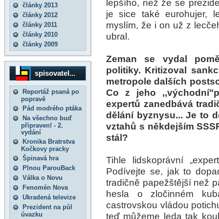
lepšího, než že se prezi
články 2013
je sice také eurohujer, l
články 2012
myslím, že i on už z lecče
články 2011
články 2010
ubral.
články 2009
Zeman se vydal poměr
politiky. Kritizoval san
spisovatel...
metropole dalších postso
Co z jeho ,,východní"p
Reportáž psaná po
popravě
expertů zanedbává tradič
Pád modrého ptáka
dělání byznysu... Je to 
Na všechno buď
vztahů s někdejším SSSR
připraven! - 2.
vydání
stál?
Kronika Bratrstva
Kočkovy pracky
Špinavá hra
Tihle lidskoprávní „exper
Plnou ParouBack
Podívejte se, jak to dopad
Válka o Novu
tradičně papežštější než p
Fenomén Nova
hesla o zločinném kub
Ukradená televize
castrovskou vládou potichu
Prezident na půl
úvazku
teď můžeme leda tak kouka