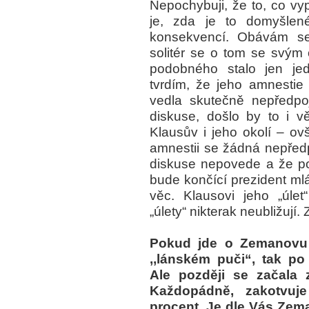
Nepochybuji, že to, co vy
je, zda je to domyšle
konsekvencí. Obávám se
solitér se o tom se svým 
podobného stalo jen je
tvrdím, že jeho amnestie 
vedla skutečně nepředpoj
diskuse, došlo by to i 
Klausův i jeho okolí – ov
amnestii se žádná nepředpo
diskuse nepovede a že pos
bude končící prezident mlá
věc. Klausovi jeho „úle
„úlety“ nikterak neubližují.
Pokud jde o Zemanovu p
,,lánském puči“, tak p
Ale později se začala 
Každopádně, zakotvuj
procent. Je dle Vás Zema