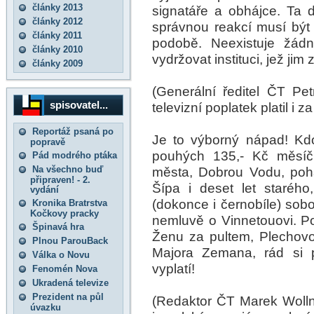
články 2013
signatáře a obhájce. Ta d
články 2012
správnou reakcí musí být ú
články 2011
podobě. Neexistuje žád
články 2010
vydržovat instituci, jež jim 
články 2009
(Generální ředitel ČT Pe
spisovatel...
televizní poplatek platil i z
Reportáž psaná po
Je to výborný nápad! Kdo 
popravě
pouhých 135,- Kč měsíč
Pád modrého ptáka
Na všechno buď
města, Dobrou Vodu, poh
připraven! - 2.
Šípa i deset let staréh
vydání
(dokonce i černobíle) sobot
Kronika Bratrstva
Kočkovy pracky
nemluvě o Vinnetouovi. Po
Špinavá hra
Ženu za pultem, Plechovo
Plnou ParouBack
Majora Zemana, rád si p
Válka o Novu
vyplatí!
Fenomén Nova
Ukradená televize
Prezident na půl
(Redaktor ČT Marek Wolln
úvazku