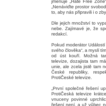
jmenuje „Hate Free Zone“
„Nenáviďte prostor svobody
to, aby nás připravili i o z
Dle jejich množství to vyp
nebe. Zajímavé je, že sp
redakcí.
Pokud moderátor Událostí
svého člověka“, a myslí tí
od úst kouří. Možná ta
televize, dozajista tam m
unie, ale zcela jistě ta
České republiky, respek
ProtiČeské televize.
„První společné řešení upr
ProtiČeská televize krát
vnuceny povinné uprchli
řešení není, a už vůbec n