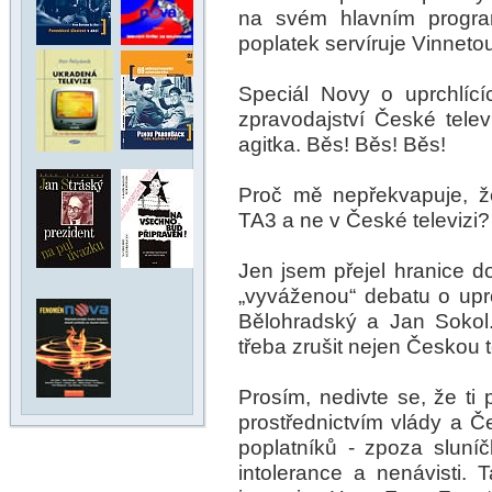
na svém hlavním progra
poplatek servíruje Vinnetou
Speciál Novy o uprchlícíc
zpravodajství České tele
agitka. Běs! Běs! Běs!
Proč mě nepřekvapuje, že
TA3 a ne v České televizi?
Jen jsem přejel hranice d
„vyváženou“ debatu o uprch
Bělohradský a Jan Sokol
třeba zrušit nejen Českou te
Prosím, nedivte se, že ti
prostřednictvím vlády a 
poplatníků - zpoza sluní
intolerance a nenávisti. T