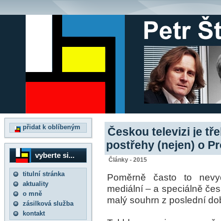
přidat k oblíbeným
Českou televizi je t
postřehy (nejen) o Pr
vyberte si...
Články - 2015
titulní stránka
Poměrně často to nevy
aktuality
mediální – a speciálně česko
o mně
malý souhrn z poslední do
zásilková služba
kontakt