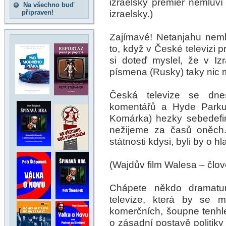
izraelský premiér nemluv
Na všechno buď
izraelsky.)
připraven!
Zajímavé! Netanjahu nemlu
to, když v České televizi p
si doteď myslel, že v Izr
písmena (Rusky) taky nic 
Česká televize se dnes
komentářů a Hyde Parku
Komárka) hezky sebedefi
nežijeme za časů oněch.
státnosti kdysi, byli by o hl
(Wajdův film Walesa – člov
Chápete někdo dramaturg
televize, která by se m
komerčních, šoupne tenhle
o zásadní postavě politiky 