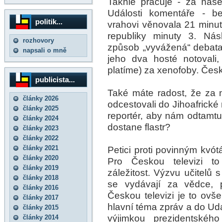
Takhle pracuje - za naše
Události komentáře - 
politik...
vrahovi věnovala 21 minut,
republiky minuty 3. Nás
rozhovory
způsob „vyvážená“ debata o
napsali o mně
jeho dva hosté notovali,
platíme) za xenofoby. Česko
publicista...
Také máte radost, že za n
články 2026
odcestovali do Jihoafrické 
články 2025
reportér, aby nám odtamtud
články 2024
dostane flastr?
články 2023
články 2022
články 2021
Petici proti povinným kvót
články 2020
Pro Českou televizi t
články 2019
záležitost. Výzvu učitelů
články 2018
se vydávají za vědce, p
články 2016
Českou televizi je to ov
články 2017
hlavní téma zpráv a do Ud
články 2015
výjimkou prezidentskéh
články 2014