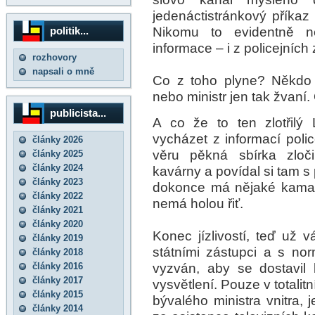
jedenáctistránkový příkaz
Nikomu to evidentně ne
politik...
informace – i z policejních 
rozhovory
napsali o mně
Co z toho plyne? Někdo t
nebo ministr jen tak žvaní.
publicista...
A co že to ten zlotřilý
vycházet z informací polic
články 2026
věru pěkná sbírka zloč
články 2025
články 2024
kavárny a povídal si tam s 
články 2023
dokonce má nějaké kamar
články 2022
nemá holou řiť.
články 2021
články 2020
Konec jízlivostí, teď už 
články 2019
státními zástupci a s norm
články 2018
vyzván, aby se dostavil
články 2016
články 2017
vysvětlení. Pouze v totalit
články 2015
bývalého ministra vnitra, 
články 2014