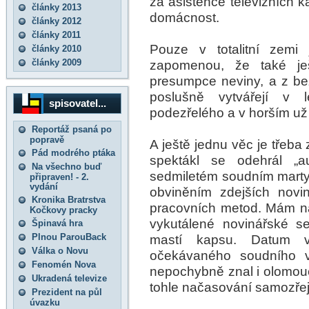
za asistence televizních k
články 2013
domácnost.
články 2012
články 2011
Pouze v totalitní zemi
články 2010
články 2009
zapomenou, že také je
presumpce neviny, a z b
poslušně vytvářejí v 
spisovatel...
podezřelého a v horším už 
Reportáž psaná po
popravě
A ještě jednu věc je třeba 
Pád modrého ptáka
spektákl se odehrál „
Na všechno buď
sedmiletém soudním martyr
připraven! - 2.
vydání
obviněním zdejších novin
Kronika Bratrstva
pracovních metod. Mám n
Kočkovy pracky
vykutálené novinářské sek
Špinavá hra
Plnou ParouBack
mastí kapsu. Datum v
Válka o Novu
očekávaného soudního v
Fenomén Nova
nepochybně znal i olomouck
Ukradená televize
tohle načasování samozře
Prezident na půl
úvazku