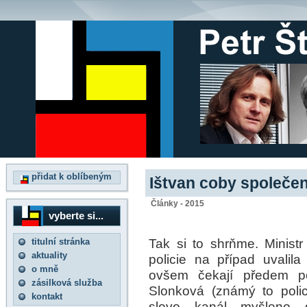
přidat k oblíbeným
Ištvan coby společe
Články - 2015
vyberte si...
Tak si to shrňme. Ministr 
titulní stránka
aktuality
policie na případ uvalil
o mně
ovšem čekají předem po
zásilková služba
Slonková (známý to polic
kontakt
slovo kanál myšleno d