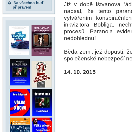
Na všechno buď
Již v době Ištvanova řá
připraven!
napsal, že tento para
vytvářením konspiračníc
inkvizitora Bobliga, nec
procesů. Paranoia eviden
nedohlednu!
Běda zemi, jež dopustí, že
společenské nebezpečí ne
14. 10. 2015