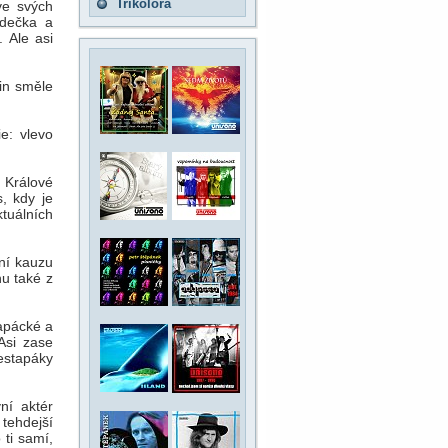
Trikolora
ve svých
udečka a
 Ale asi
in směle
e: vlevo
 Králové
, kdy je
tuálních
ní kauzu
u také z
tapácké a
Asi zase
estapáky
ní aktér
tehdejší
ti samí,