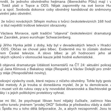
mněli, že jednoho obviněného hejtmana (libereckého Půtu) mají i 
. Totéž platí o Topce a ODS. Nějak zapomněly na své borce H
u a spol. Svoboda dokonce coby obviněný kandidoval do sněmovny.
vinění jako obvinění.
 že tvůrci nováckých Střepin mohou s tvůrci českotelevizních 168 hod
 o titul největší trotlové televizní obrazovky.
Václava Moravce, opět tradiční "objevná" českotelevizní dramaturgi
er Zaorálek, pravo eurohujer Schwarzenberg.
i Jiřího Hynka ještě z doby, kdy byl v devadesátých letech v Hradci
 ODS. Občas se choval jako blbec. Evidentně mu to zůstalo dodnes
orem České televize. A slovo blbec je při hodnocení jeho ak
rských výkonů v olomoucké kauze ještě hodně eufemistické.
ě objevná dramaturgie Událostí komentářů na ČT 24: aktuální policej
jí Jana Klímová z Bakalovy stáje (Respekt) a Václav Dolejší pro změn
y stáje (Hospodářské noviny).
olicejní výslechy osob, které nejsou z ničeho obviněny. Tohle byly ges
ké metody. A já trouba si donedávna myslel, že je tu demokracie. 
muset vzít do rukou cepy a ty novodobé ištvanovské a šlachtovské g
ky i s jejich politickými protektory vyhnat.
se mi líbí, že psychopat Ištvan honí nějaký čučkaře, zatímco hlav
ového tunelu jménem "prodej OKD" Sobotka je předsedou vlády a další 
k Špidla mu u toho dělá šéfporadce. Jo, a abych nezapomněl. Jsou to 