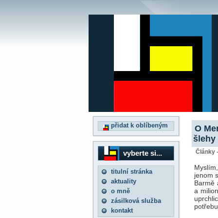
přidat k oblíbeným
O Mer
šlehy 
Články 
vyberte si...
Myslím,
titulní stránka
jenom s
aktuality
Barmě a
a milio
o mně
uprchli
zásilková služba
potřebuj
kontakt