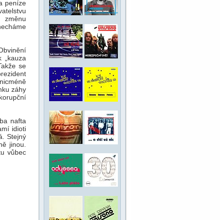
za peníze
vatelstvu
o změnu
 necháme
"Obvinění
k „kauza
Takže se
prezident
i nicméně
ánku záhy
korupční
ba nafta
í idioti
. Stejný
ně jinou.
tu vůbec