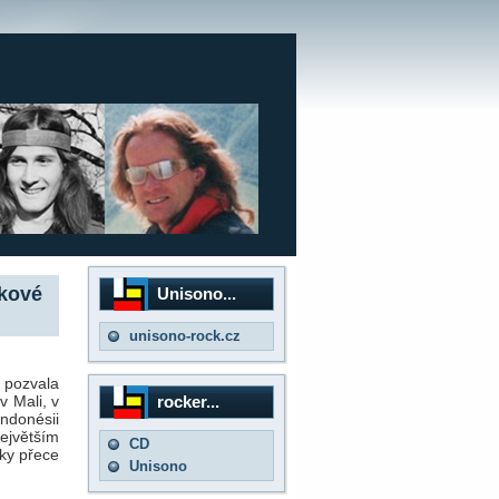
okové
Unisono...
unisono-rock.cz
 pozvala
rocker...
v Mali, v
Indonésii
ejvětším
CD
ky přece
Unisono