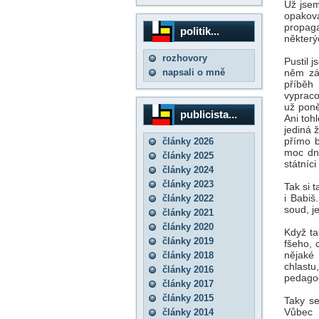
Už jsem
opaková
propaga
politik...
některý
rozhovory
Pustil 
napsali o mně
něm zář
příběh 
vypraco
už pon
publicista...
Ani toh
jediná 
přímo b
články 2026
moc dne
články 2025
státníc
články 2024
články 2023
Tak si 
i Babiš
články 2022
soud, j
články 2021
články 2020
Když ta
články 2019
fšeho, 
nějaké
články 2018
chlastu
články 2016
pedagog
články 2017
články 2015
Taky se
Vůbec n
články 2014