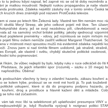
 to tu jednou kdysi napsal, leč zaprvé nic se od té doby nezměnilo a
ní je matkou moudrosti: Nejlepší ruskou propagandou je naše vlastn
nda protiruská. Zdaleka největší zásluhy má v tomto směru Česká tel
ch kruzích dnes známější pod názvem ProtiČeská televize.
jsem si zase po letech film Železná lady. Vlastně ten film nemám moc rá
í skvělá Meryl Streep, ale jeho celkové pojetí mě štve. Ten úžasný
hokynářské dcery, jež se svojí nezdolnou pílí, cílevědomostí a neús
vala až na samotný vrchol britské politiky, jakoby sjednocují vzpomín
ěkud popletené premiérky - vdovy, jež rozmlouvá se svým mrtvým m
le pojetí filmu ovšem nemůže zastřít velikost Margaret Thatcherové. S
žena v místnosti mezi spoustou mužů má evidentně zdaleka největší ko
oží. Znovu jsem si nad tímhle filmem uvědomil, jak strašně, strašně,
s Evropě, ale vlastně i světu, chybějí skutečné politické osobnosti,
i hodní toho pojmenování.
tak říkám, že vůbec nejlepší by bylo, kdyby ruku v ruce odkráčeli do řiti
. Představa, že jejich infantilní spor (rozuměj – sázku o 10 mega) b
e napřesdržku. Oběma!
k poslouchám všechny ty kecy o zdanění hazardu, zákazu kouření a 
co se kolem hýbe, probouzí se ve mně mé horší já. To pak toužebně 
 politické uskupení, které si dá do programu podporu hazardu, p
, kouření, drog a prostituce a hlavně kažení dětí a mládeže. Cob
 se toho rád zúčastním.
 vám tak moc líbí ta selektivnost při uplatňování presumpce VINY u p
ejkouzelnější je, když Rozbořila vyzývají k rezignaci politici STA