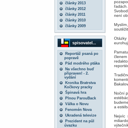
pozapo
články 2013
řadách
články 2012
Svobod
články 2011
není ob
články 2010
Myslím,
články 2009
soutěžit
Otázky 
spisovatel...
eurohuj
Pamatuj
Reportáž psaná po
členem
popravě
redakt
Pád modrého ptáka
reporté
Na všechno buď
připraven! - 2.
Tradičn
vydání
komentu
Kronika Bratrstva
Bakalov
Kočkovy pracky
Špinavá hra
Noční p
estébác
Plnou ParouBack
budeme 
Válka o Novu
a estébá
Fenomén Nova
Ukradená televize
Nejvíc 
miliard
Prezident na půl
výteční
úvazku