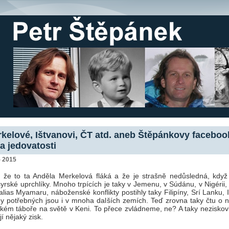
kelové, Ištvanovi, ČT atd. aneb Štěpánkovy facebo
a jedovatosti
- 2015
 že to ta Anděla Merkelová fláká a že je strašně nedůsledná, když
yrské uprchlíky. Mnoho trpících je taky v Jemenu, v Súdánu, v Nigérii, 
lias Myamaru, náboženské konflikty postihly taky Filipíny, Srí Lanku, 
ny potřebných jsou i v mnoha dalších zemích. Teď zrovna taky čtu o n
ckém táboře na světě v Keni. To přece zvládneme, ne? A taky neziskov
í nějaký zisk.