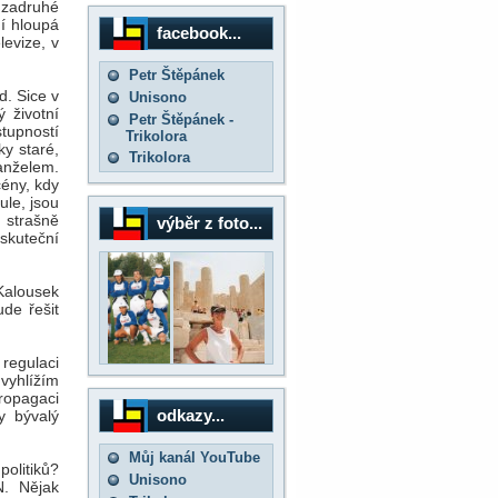
 zadruhé
í hloupá
facebook...
evize, v
Petr Štěpánek
d. Sice v
Unisono
 životní
Petr Štěpánek -
tupností
Trikolora
ky staré,
Trikolora
anželem.
cény, kdy
ule, jsou
 strašně
výběr z foto...
 skuteční
 Kalousek
ude řešit
regulaci
vyhlížím
ropagaci
odkazy...
y bývalý
Můj kanál YouTube
olitiků?
Unisono
N. Nějak