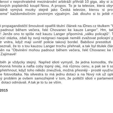
erovi v neprohratelné mezinárodní arbitráži přihráli 10 giga, aby si 
ových poplatníků koupil Novu. A propos. To je ta televize, která oby
álně vymývá mozky stejně jako Česká televize, kterou si pr
ujeme" každoměsíčním povinným výpalným. Jak dlouho si to ještě
i propagandističtí šmoulové opatřili titulní článek na iDnes.cz titulkem 
padnout během večera, řekl Chovanec ke kauze Langer". Hm, ta
! Jenže ono to spíše než kauzu Langer připomíná „válku policajtů“. 
bízí otázka, zdali by svoji rezignaci naopak neměli zvažovat policejní 
tr vnitra, když mají uvnitř policie takový bordel. Babišovi presstitut
seznali, že to s tou kauzou Langer trochu přehnali, a tak byl titulek čl
ěn na "Obvinění mohou padnout během večera, řekl Chovanec ke 
. Zajímavé!
běh je vždycky stejný. Napřed idioti vymyslí, že jedna komodita, tře
honná hmota a nafta coby topný olej, má různou cenu, a pak se ti sam
řetrhnout, když toho někdo zneužívá, možná přesněji - prostě využívá
je fotovoltaika. Na silvestra to má jednu dotaci a na Nový rok už úpl
ý problém je ovšem samozřejmě v tom, že političtí idioti v parlamen
 dotaci odmávali. A tak je to tu se vším.
 2015