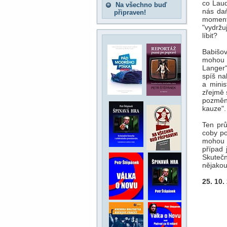
co Laud
Na všechno buď
nás daň
připraven!
moment
"vydrž
líbit?
Babišov
mohou 
Langer“
spíš na
a minis
zřejmě 
pozměn
kauze"
Ten prů
coby po
mohou p
případ 
Skutečn
nějakou
25. 10.