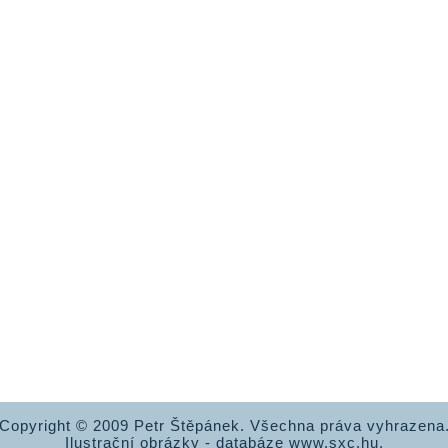
Copyright © 2009 Petr Štěpánek. Všechna práva vyhrazena
Ilustrační obrázky - databáze www.sxc.hu.