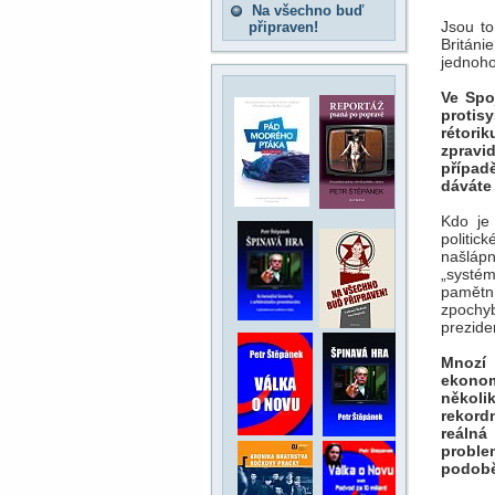
Na všechno buď
Jsou to
připraven!
Británi
jednoho
Ve Spo
protis
rétorik
zpravi
případ
dáváte
Kdo je 
politi
našlápn
„systé
pamětn
zpochyb
prezide
Mnozí 
ekonom
několi
rekord
reálná
proble
podobě