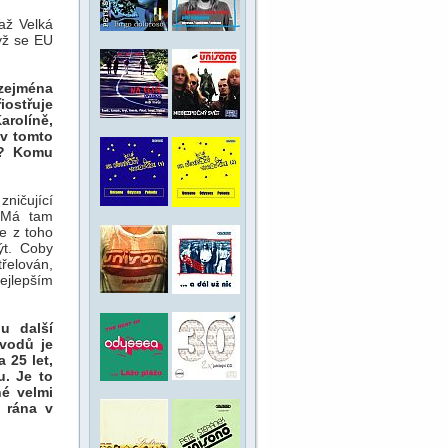
až Velká
yž se EU
 zejména
ostřuje
arolíně,
 v tomto
A? Komu
ničující
. Má tam
e z toho
ýt. Coby
řelován,
ejlepším
u další
ůvodů je
 25 let,
u. Je to
é velmi
í rána v