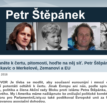
něte k čertu, pitomosti, hoďte na něj síť. Petr Štěpá
ukavic o Merkelové, Zemanovi a EU
- 2016
OR Je třeba se modlit, aby současní eurounijní i mnozí e
í potentáti odtáhli k čertu. Jinak Evropu ani nás, podle spis
a, politika a člena Akční rady Bloku proti islámu Petra Štěpánka
rého. My i Amerika máme našlápnuto ke zničující politické korekt
oru pro ParlamentníListy.cz také poděkoval Evropské unii za 
ovanou asociační dohodou.