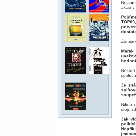
Nejsem 
akcie v
Pojďme
TOP09,
potvrz
dostat
Ženíšek
Marek 
uvažov
hodnot
Někteří
společn
Je zná
splňov
soupe
Nikdo 
stojí, 
Jak vi
politi
Napří
jmenov