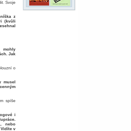
t. Svoje
eníška z
i (kvůli
nesehnal
) mohly
ách. Jak
blouzní o
y musel
ocenným
em spíše
logové i
lupráce.
h, nebo
Vidíte v