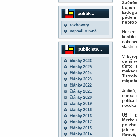
Začněm
bojích
Erdoga
politik...
pádem E
neprop
rozhovory
napsali o mně
Nejsem
konfli
dokonc
vlastn
publicista...
V Evro
články 2026
další 
tímto 
články 2025
makedo
články 2024
Tureck
články 2023
migračn
články 2022
Jediné,
články 2021
eurounij
články 2020
politic
články 2019
nečeká 
články 2018
Už i z
články 2016
Merkel
články 2017
po zhru
články 2015
jak to
články 2014
férově,