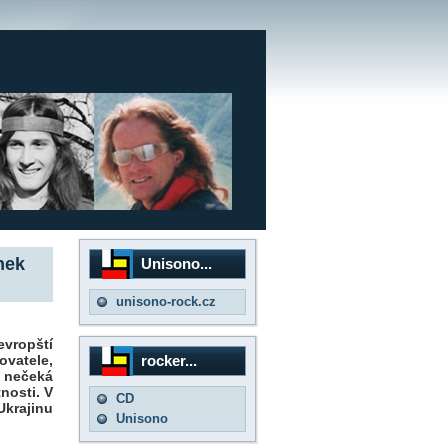
nek
Unisono...
unisono-rock.cz
vropští
rocker...
ovatele,
, nečeká
nosti. V
CD
Ukrajinu
Unisono