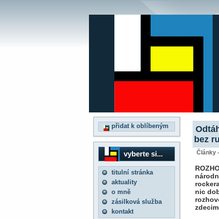
přidat k oblíbeným
Odtáh
bez r
Články 
vyberte si...
ROZHOV
titulní stránka
národn
aktuality
rocker
nic dob
o mně
rozhov
zásilková služba
zdecim
kontakt