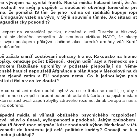
e vývojem na syrské frontě. Ruská média halasně tvrdí, že A
 rozhodl ve svůj prospěch a současně obviňují tureckého pre
na, že pomáhá IS tím, že jeho rodina od radikálů kupuje rop
rdoganův vztek na vývoj v Sýrii souvisí s tímhle. Jak situaci stř
agandisticky posoudit?
 expert na zahraniční politiku, nicméně o roli Turecka v blízkov
ktu si nic dobrého nemyslím. Je smutnou vizitkou NATO, že akcep
e svým postupem přikrývá zločinné akce turecké armády vůči Kurd
ím občanům.
pě začala smršť zostřování ochrany hranic. Rakousko na hranic
vojáky, omezuje počet běženců, kterým udělí azyl a Německo se z
krokem Rakušané uprchlíky v podstatě přeposílají do Něme
nské hranici nepouštějí Afghánce a plán Angely Merkelové na 
em zjevně zatím v EU podporu nemá. Co k jednotlivým pol
í krizi říci a v co lze doufat?
 v co snad ani nelze doufat, nýbrž za co je třeba se modlit, je, aby
ní i mnozí evropští národní potentáti odtáhli k čertu a na jejich místa n
i, kteří si zachovali aspoň zbytky zdravého rozumu. Jinak Evropu a nás s
nic dobrého.
ápadní média si všímají obtížného psychického rozpoložení
ové, mluví o únavě, vyčerpanosti a podobně. Jakým způsobem 
ba tři čtvrtě roce migrační krize zhodnotit výkon Merkelové v tét
 zasadit do kontextu její celé politické kariéry? Chovají se k 
 nebo jí ubližují?