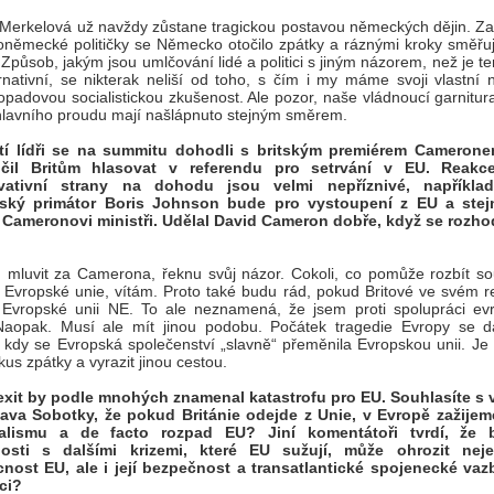
Merkelová už navždy zůstane tragickou postavou německých dějin. Za 
německé političky se Německo otočilo zpátky a ráznými kroky směřuj
ě. Způsob, jakým jsou umlčování lidé a politici s jiným názorem, než je t
rnativní, se nikterak neliší od toho, s čím i my máme svoji vlastní 
topadovou socialistickou zkušenost. Ale pozor, naše vládnoucí garnitura
lavního proudu mají našlápnuto stejným směrem.
tí lídři se na summitu dohodli s britským premiérem Camerone
čil Britům hlasovat v referendu pro setrvání v EU. Reakce
vativní strany na dohodu jsou velmi nepříznivé, například
ský primátor Boris Johnson bude pro vystoupení z EU a stejn
í Cameronovi ministři. Udělal David Cameron dobře, když se rozho
mluvit za Camerona, řeknu svůj názor. Cokoli, co pomůže rozbít s
Evropské unie, vítám. Proto také budu rád, pokud Britové ve svém r
 Evropské unii NE. To ale neznamená, že jsem proti spolupráci ev
Naopak. Musí ale mít jinou podobu. Počátek tragedie Evropy se d
 kdy se Evropská společenství „slavně“ přeměnila Evropskou unii. Je 
 kus zpátky a vyrazit jinou cestou.
rexit by podle mnohých znamenal katastrofu pro EU. Souhlasíte s
ava Sobotky, že pokud Británie odejde z Unie, v Evropě zažijem
alismu a de facto rozpad EU? Jiní komentátoři tvrdí, že b
losti s dalšími krizemi, které EU sužují, může ohrozit neje
nost EU, ale i její bezpečnost a transatlantické spojenecké vaz
ci?