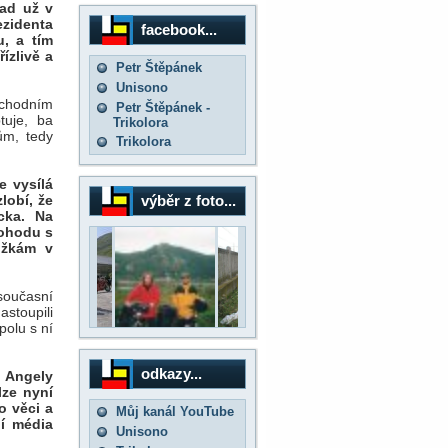
sad už v
zidenta
facebook...
u, a tím
ízlivě a
Petr Štěpánek
Unisono
ýchodním
Petr Štěpánek -
tuje, ba
Trikolora
ům, tedy
Trikolora
e vysílá
výběr z foto...
lobí, že
cka. Na
dohodu s
ožkám v
 současní
astoupili
polu s ní
odkazy...
 Angely
lze nyní
o věci a
Můj kanál YouTube
ní média
Unisono