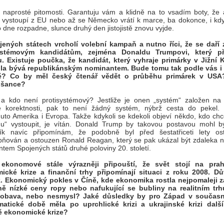
 naprosté pitomosti. Garantuju vám a klidně na to vsadím boty, že 
e vystoupí z EU nebo až se Německo vrátí k marce, ba dokonce, i kd
 dne rozpadne, slunce druhý den jistojistě znovu vyjde.
jených státech vrcholí volební kampaň a nutno říci, že se daří
ystémovým kandidátům, zejména Donaldu Trumpovi, který při
u. Existuje poučka, že kandidát, který vyhraje primárky v Jižní K
dla bývá republikánským nominantem. Bude tomu tak podle vás i
ě? Co by měl český čtenář vědět o průběhu primárek v US
 šance?
a kdo není protisystémový? Jestliže je onen „systém“ založen na z
cké korektnosti, pak to není žádný systém, nýbrž cesta do pekel
uto Amerika i Evropa. Takže kdykoli se kdekoli objeví někdo, kdo chc
mu“ vystoupit, je vítán. Donald Trump by takovou postavou mohl b
ík navíc připomínám, že podobně byl před šestatřiceti lety ost
ňován a ostouzen Ronald Reagan, který se pak ukázal být zdaleka n
ntem Spojených států druhé poloviny 20. století.
ekonomové stále výrazněji připouští, že svět stojí na prah
ické krize a finanční trhy připomínají situaci z roku 2008. D
k. Ekonomický pokles v Číně, kde ekonomika rostla nejpomaleji za
ně nízké ceny ropy nebo nafukující se bubliny na realitním trh
 obava, nebo nesmysl? Jaké důsledky by pro Západ v současn
matické době měla po uprchlické krizi a ukrajinské krizi dalš
 ekonomické krize?