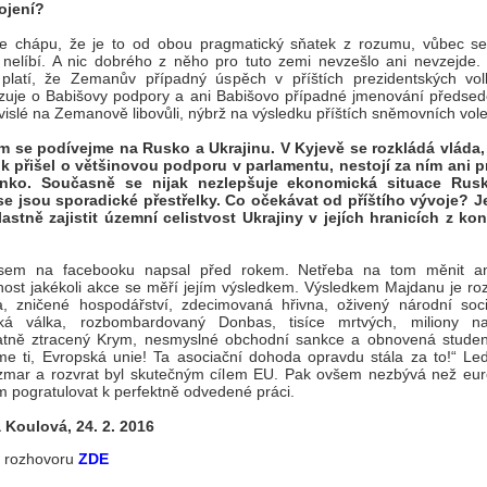
ojení?
že chápu, že je to od obou pragmatický sňatek z rozumu, vůbec se
 nelíbí. A nic dobrého z něho pro tuto zemi nevzešlo ani nevzejde.
platí, že Zemanův případný úspěch v příštích prezidentských vo
uje o Babišovy podpory a ani Babišovo případné jmenování předsed
vislé na Zemanově libovůli, nýbrž na výsledku příštích sněmovních vol
m se podívejme na Rusko a Ukrajinu. V Kyjevě se rozkládá vláda,
k přišel o většinovou podporu v parlamentu, nestojí za ním ani p
nko. Současně se nijak nezlepšuje ekonomická situace Rus
e jsou sporadické přestřelky. Co očekávat od příštího vývoje? 
lastně zajistit územní celistvost Ukrajiny v jejích hranicích z ko
jsem na facebooku napsal před rokem. Netřeba na tom měnit an
ost jakékoli akce se měří jejím výsledkem. Výsledkem Majdanu je ro
a, zničené hospodářství, zdecimovaná hřivna, oživený národní soci
ká válka, rozbombardovaný Donbas, tisíce mrtvých, miliony n
atně ztracený Krym, nesmyslné obchodní sankce a obnovená studen
e ti, Evropská unie! Ta asociační dohoda opravdu stála za to!“ Le
zmar a rozvrat byl skutečným cílem EU. Pak ovšem nezbývá než eur
ům pogratulovat k perfektně odvedené práci.
 Koulová, 24. 2. 2016
l rozhovoru
ZDE