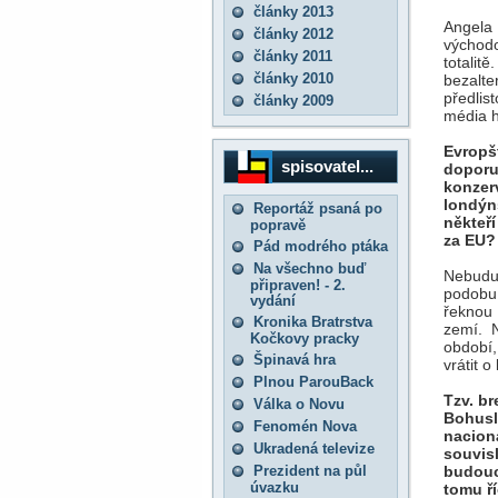
články 2013
Angela 
články 2012
východo
články 2011
totalit
články 2010
bezalte
předlis
články 2009
média h
Evropš
spisovatel...
doporu
konzer
londýn
Reportáž psaná po
někteř
popravě
za EU?
Pád modrého ptáka
Na všechno buď
Nebudu 
připraven! - 2.
podobu 
vydání
řeknou
Kronika Bratrstva
zemí. 
Kočkovy pracky
období,
Špinavá hra
vrátit o
Plnou ParouBack
Tzv. b
Válka o Novu
Bohusl
Fenomén Nova
nacion
Ukradená televize
souvis
Prezident na půl
budouc
úvazku
tomu ří