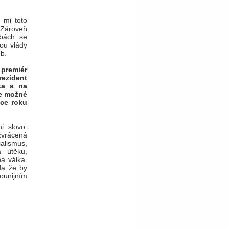
 mi toto
 Zároveň
lbách se
ou vlády
eb.
 premiér
rezident
ka a na
Je možné
nce roku
i slovo:
zvrácená
alismus,
a útěku,
á válka.
da že by
ounijním