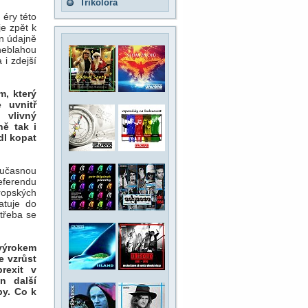
Trikolora
éry této
e zpět k
en údajně
neblahou
 i zdejší
m, který
 uvnitř
 vlivný
ě tak i
dl kopat
oučasnou
eferendu
ropských
atuje do
třeba se
 výrokem
e vzrůst
rexit v
n další
by. Co k