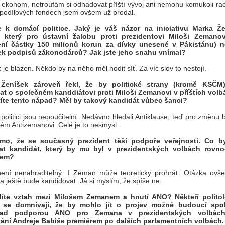
ekonom, netroufám si odhadovat příští vývoj ani nemohu komukoli radi
 podílových fondech jsem ovšem už prodal.
 k domácí politice. Jaký je váš názor na iniciativu Marka Ž
 který pro ústavní žalobu proti prezidentovi Miloši Zemanov
ení částky 150 milionů korun za dívky unesené v Pákistánu) 
ek podpisů zákonodárců? Jak jste jeho snahu vnímal?
 je blázen. Někdo by na něho měl hodit síť. Za víc slov to nestojí.
Ženíšek zároveň řekl, že by politické strany (kromě KSČM
at o společném kanddiátovi proti Miloši Zemanovi v příštích volb
íte tento nápad? Měl by takový kandidát vůbec šanci?
 politici jsou nepoučitelní. Nedávno hledali Antiklause, teď pro změnu 
ém Antizemanovi. Celé je to nesmysl.
mo, že se současný prezident těší podpoře veřejnosti. Co b
at kandidát, který by mu byl v prezidentských volbách rovn
řem?
není nenahraditelný. I Zeman může teoreticky prohrát. Otázka ovš
zda ještě bude kandidovat. Já si myslím, že spíše ne.
díte vztah mezi Milošem Zemanem a hnutí ANO? Někteří polito
ci se domnívají, že by mohlo jít o projev možné budoucí spo
klad podporou ANO pro Zemana v prezidentských volbác
ání Andreje Babiše premiérem po dalších parlamentních volbách. 