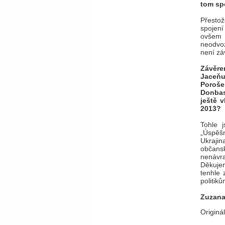
tom sp
Přesto
spojení
ovšem 
neodvoz
není zá
Závěre
Jaceňu
Poroše
Donbas
ještě v
2013?
Tohle 
„Úspěšn
Ukrajin
občans
nenávr
Děkujem
tenhle 
politik
Zuzana
Originá