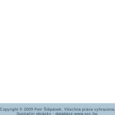
Copyright © 2009 Petr Štěpánek. Všechna práva vyhrazena
Ilustrační obrázky - databáze www.sxc.hu.