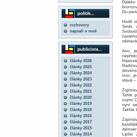
Daleko 
bronzov
Do parl
politik...
Hodit s
rozhovory
Směr, a
napsali o mně
Svoboda
častéh
německý
publicista...
Ano, j
nepřis
hlasov
články 2026
Radičo
články 2025
slovens
články 2024
moc, j
články 2023
stává –
články 2022
Zajíma
články 2021
Tahle p
články 2020
svými O
články 2019
nyní se
Takhle 
články 2018
články 2016
Zajíma
články 2017
kandidá
články 2015
demokra
Lipšic.
články 2014