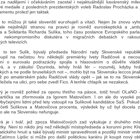
za nadějemi i očekáváním zaostal i nejaktuálnější kavárenský milec,
é medaile z posledních prezidentských voleb Radoslav Procházka a j
amentu prolezl jen taktak.
i to můžou jít také slovenští eurohujeři a vítači. Nejen že znovu vyh
le nejsilnější stranou na pravici je rovněž euroskeptická a „antiv
 a Solidarita Richarda Sulíka, toho času poslance Evropského parl
o nekompromisního diskutéra v migračních debatách v rakou
ch televizích.
e to ten Sulík, bývalý předseda Národní rady Slovenské republik
toupil na nečistou hru někdejší premiérky Ivety Radičové a necou
ání o eurovalu podrazácky spojila s hlasováním o důvěře vlád
vá, a v zákulisí Dzurinda, tehdy hráli fér – rozuměj, kdyby hrá
kých a ne podle bruselských not –, mohlo být na Slovensku leccos jina
ež po amatérském pádu Radičové vlády opět – jak se to na Slovens
 ležela na ulici, pro sebe zvedl Fico. A tenhle chlapík se nezakecá.
vý je rovněž pohled za oponu třetího na pásce, totiž hnutí OLaNO
artička se zformovala za Igorem Matovičem. I on ale do vysoké pol
byčejnými lidmi před lety vstoupil na Sulíkově kandidátce SaS. Poku
četli Sulíkova a Matovičova procenta, výsledek by už byl docela z
to ale na Slovensku nefunguje.
vá je i tvář, jež zpoza Matovičových zad vykukuje z druhého mís
tky. Není to nikdo jiný než někdejší místopředseda a korunní princ K
tického hnutí a také bývalý ministr spravedlnosti a později ministr vnit
 Zatímco Lipšic si může pro další politickou kariéru jít koupit nový ob