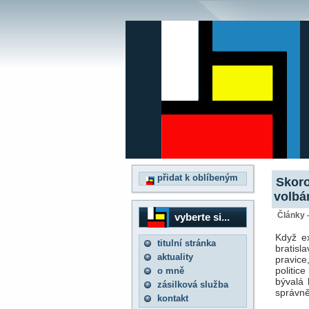
přidat k oblíbeným
Skoro
volb
Články 
vyberte si...
Když ex
titulní stránka
bratisl
aktuality
pravice
politic
o mně
bývalá
zásilková služba
správně
kontakt