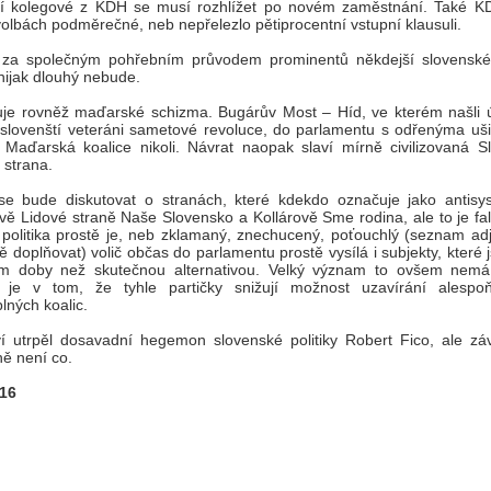
ší kolegové z KDH se musí rozhlížet po novém zaměstnání. Také K
volbách podměrečné, neb nepřelezlo pětiprocentní vstupní klausuli.
 za společným pohřebním průvodem prominentů někdejší slovenské
ijak dlouhý nebude.
je rovněž maďarské schizma. Bugárův Most – Híd, ve kterém našli út
 slovenští veteráni sametové revoluce, do parlamentu s odřenýma uš
, Maďarská koalice nikoli. Návrat naopak slaví mírně civilizovaná S
 strana.
se bude diskutovat o stranách, které kdekdo označuje jako antisy
vě Lidové straně Naše Slovensko a Kollárově Sme rodina, ale to je fal
politika prostě je, neb zklamaný, znechucený, poťouchlý (seznam adje
ně doplňovat) volič občas do parlamentu prostě vysílá i subjekty, které 
tem doby než skutečnou alternativou. Velký význam to ovšem nemá
 je v tom, že tyhle partičky snižují možnost uzavírání alespo
lných koalic.
ví utrpěl dosavadní hegemon slovenské politiky Robert Fico, ale zá
ě není co.
016