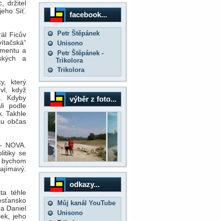
 držitel
eho Síť.
facebook...
Petr Štěpánek
rál Ficův
ítačská“
Unisono
amentu a
Petr Štěpánek -
ských a
Trikolora
Trikolora
y, který
vl, když
ě. Kdyby
výběr z foto...
li podle
k. Takhle
ku občas
 – NOVA.
itiky se
d bychom
ajímavý.
odkazy...
ta téhle
řesťansko
Můj kanál YouTube
ra Daniel
Unisono
lek, jeho