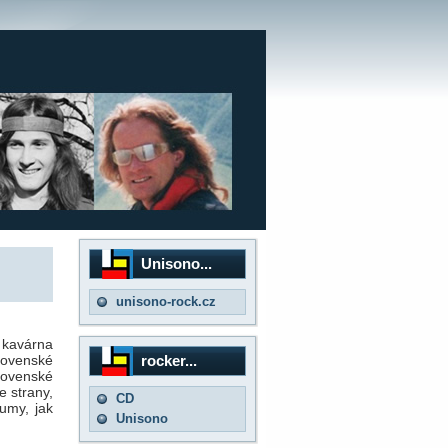
m
Unisono...
unisono-rock.cz
 kavárna
rocker...
slovenské
lovenské
e strany,
CD
umy, jak
Unisono