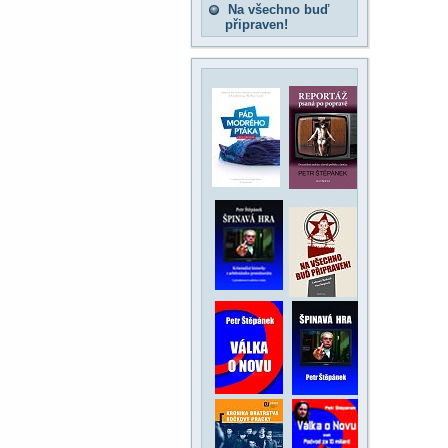
Na všechno buď
připraven!