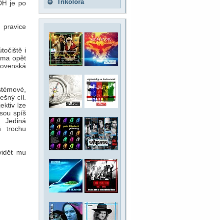
Trikolora
DH je po
 pravice
očiště i
ima opět
lovenská
stémové,
ešný cíl.
ktiv lze
jsou spíš
. Jediná
ň trochu
vidět mu