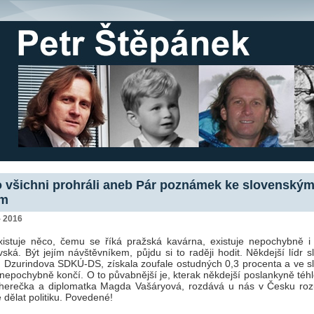
 všichni prohráli aneb Pár poznámek ke slovenský
ám
- 2016
istuje něco, čemu se říká pražská kavárna, existuje nepochybně i
avská. Být jejím návštěvníkem, půjdu si to raději hodit. Někdejší lídr 
, Dzurindova SDKÚ-DS, získala zoufale ostudných 0,3 procenta a ve s
e nepochybně končí. O to půvabnější je, kterak někdejší poslankyně téhl
 herečka a diplomatka Magda Vašáryová, rozdává u nás v Česku roz
 dělat politiku. Povedené!