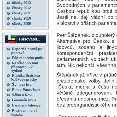
články 2013
Svobodných v parlamentn
články 2012
Českou republikou proti 
články 2011
Jestli ne, dají vládní po
články 2010
vítězství v příštích parlam
články 2009
Petr Štěpánek, dlouholetý 
spisovatel...
Alternativa pro Česko, s
lidovců, socanů a jiný
Reportáž psaná po
korespondenční prezide
popravě
Pád modrého ptáka
parlamentních volbách u
Na všechno buď
tam. Nic nekončí, všechno 
připraven! - 2.
vydání
Štěpánek již dříve v průb
Kronika Bratrstva
Kočkovy pracky
prezidentské volby defini
Špinavá hra
„Česká média a čeští nov
Plnou ParouBack
většině zdegenerovaní. 
Válka o Novu
přesáhla únosnou mez. Pra
Fenomén Nova
bez propagandistického ná
Ukradená televize
Prezident na půl
úvazku
„Reprezentant politické s