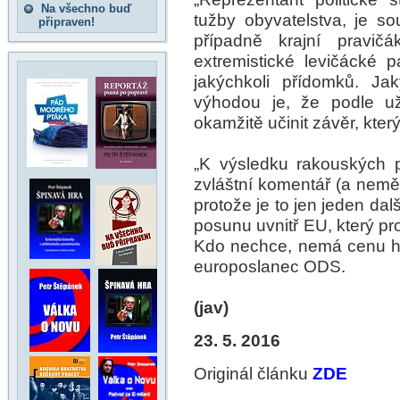
Na všechno buď
tužby obyvatelstva, je s
připraven!
případně krajní pravič
extremistické levičácké 
jakýchkoli přídomků. Ja
výhodou je, že podle už
okamžitě učinit závěr, který 
„K výsledku rakouských 
zvláštní komentář (a nemě
protože je to jen jeden da
posunu uvnitř EU, který pro
Kdo nechce, nemá cenu ho 
europoslanec ODS.
(jav)
23. 5. 2016
Originál článku
ZDE