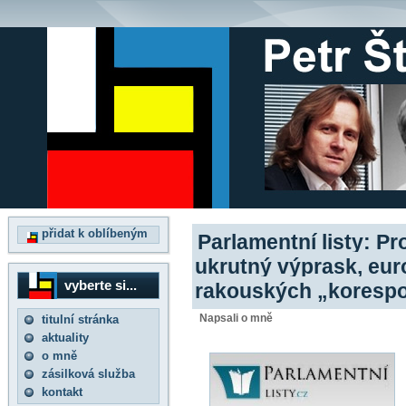
přidat k oblíbeným
Parlamentní listy: Pr
ukrutný výprask, euroh
vyberte si...
rakouských „koresp
Napsali o mně
titulní stránka
aktuality
o mně
zásilková služba
kontakt