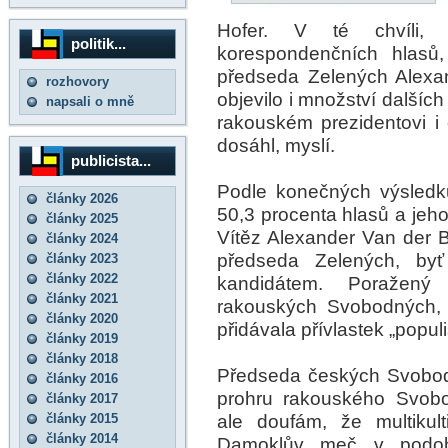
Hofer. V té chvíli, 
politik...
korespondenčních hlasů,
předseda Zelených Alexa
rozhovory
objevilo i množství dalšíc
napsali o mně
rakouském prezidentovi i
dosáhl, myslí.
publicista...
Podle konečných výsledk
články 2026
50,3 procenta hlasů a jeho
články 2025
Vítěz Alexander Van der Be
články 2024
předseda Zelených, byť
články 2023
články 2022
kandidátem. Poražený
články 2021
rakouských Svobodných, 
články 2020
přidávala přívlastek „populi
články 2019
články 2018
Předseda českých Svobod
články 2016
prohru rakouského Svobo
články 2017
ale doufám, že multikul
články 2015
články 2014
Damoklův meč v podobě