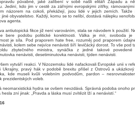
opravdu půvabné, jaké zalíbení v sobě našli elitáři Západu a ně
. Jediní, kdo jim v cestě za zářnými evropskými zítřky, rámovanými
m názorem na cokoli, překážejí, jsou lidé v jejich zemích. Takže s
 jiné obyvatelstvo. Každý, komu se to nelíbí, dostává nálepku xenofo
nova agenta.
va antiutopická fikce již není varováním, stala se návodem k použití.
e bere podobu politické korektnosti. Válka je mír, svoboda je o
most je síla. Pod praporem hate free, rozuměj pod praporem údajn
enávisti, kolem sebe nejvíce nenávisti šíří levičácký dorost. To vše pod 
ldu zbytečného ministra, synáčka z jedné takové povedené r
utovka nenávisti, desetiminutovka nenávisti, týden nenávisti.
šem vytváří reakci. V Nizozemsku lidé nafackovali Evropské unii v re
i Ukrajiny, pravý hák v podobě brexitu přišel z Ostrovů a ukázkový 
ka, kde museli kvůli volebním podvodům, pardon – nesrovnalostem
k prezidentských voleb.
ká neomarxistická hydra se ovšem nevzdává. Správná podoba onoho pr
hesla zní jinak: „Pravda a láska musí zvítězit lží a nenávistí.“
016