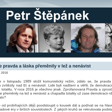
e pravda a láska přeměnily v lež a nenávist
- 2016
 v listopadu 1989 složil komunistický režim, zdálo se, že pravda
 zvítězily nad lží a nenávistí. Lidé byli nadšení a věřili, že demokrac
a totalitu. V roce 2016 je všechno jinak. Zprofanovaná Pravda a zpros
e přeměnily na lež a nenávist a chapadla totality už zase demokracii r
alo?
od probíhajících dějů poodstoupit o kousek dál a podívat se na hlavn
padové éry v širších souvislostech. Z jakých kruhů se rekrutovala podst