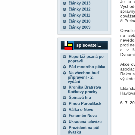
Je to 
články 2013
Východu
články 2012
správný
články 2011
dovážet
či Puti
články 2010
články 2009
Orwello
na seb
nevědo
spisovatel...
proti n
a v žo
Dvoumin
Reportáž psaná po
popravě
Akce ov
Pád modrého ptáka
asociac
Na všechno buď
Rakous
připraven! - 2.
výslede
vydání
Kronika Bratrstva
Elitářs
Kočkovy pracky
Havlova 
Špinavá hra
6. 7. 2
Plnou ParouBack
Válka o Novu
Fenomén Nova
Ukradená televize
Prezident na půl
úvazku