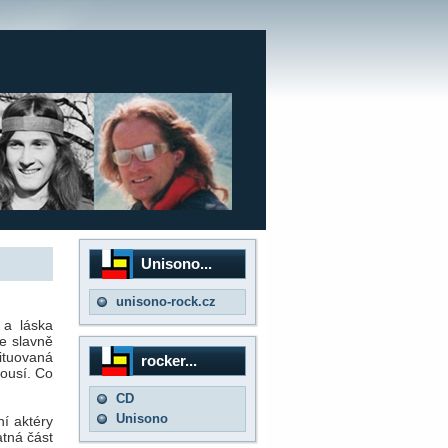
Unisono...
unisono-rock.cz
 a láska
ie slavně
tituovaná
rocker...
dousí. Co
CD
Unisono
í aktéry
atná část