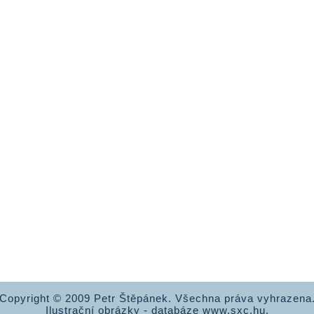
Copyright © 2009 Petr Štěpánek. Všechna práva vyhrazena
Ilustrační obrázky - databáze www.sxc.hu.