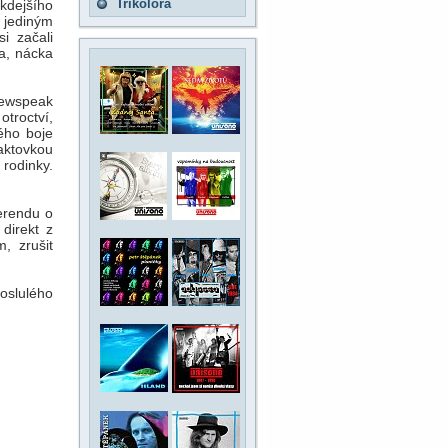
Trikolora
kdejšího
 jediným
i začali
ba, nácka
 Newspeak
troctví,
ého boje
taktovkou
odinky.
ferendu o
direkt z
, zrušit
oslulého