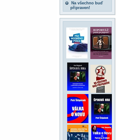
Na všechno buď
připraven!