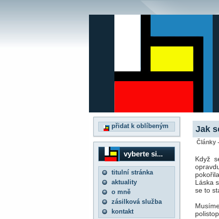
přidat k oblíbeným
Jak s
Články 
vyberte si...
Když se
opravdu
titulní stránka
pokořil
aktuality
Láska s
se to st
o mně
zásilková služba
Musíme 
kontakt
polisto