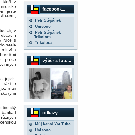
 kteří v
nistické
facebook...
ými ještě
disentu,
Petr Štěpánek
Unisono
tucích, v
Petr Štěpánek -
 občas i
Trikolora
v ruce s
Trikolora
udovatele
 mluví a
ýborně si
ou přece
výběr z foto...
ločinných
 jejich.
 frází o
jež mají
tlakovými
lečenský
odkazy...
z barikád
 různých
mocenskou
Můj kanál YouTube
Unisono