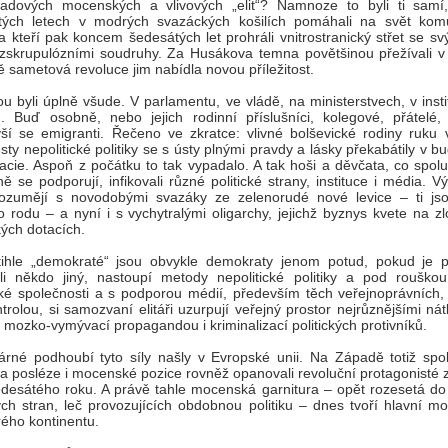
padových mocenských a vlivových „elit“? Namnoze to byli ti samí,
tých letech v modrých svazáckých košilích pomáhali na svět komu
ě a kteří pak koncem šedesátých let prohráli vnitrostranický střet se sv
zskrupulózními soudruhy. Za Husákova temna povětšinou přežívali v 
 sametová revoluce jim nabídla novou příležitost.
u byli úplně všude. V parlamentu, ve vládě, na ministerstvech, v insti
. Buď osobně, nebo jejich rodinní příslušníci, kolegové, přátelé,
vší se emigranti. Řečeno ve zkratce: vlivné bolševické rodiny ruku 
sty nepolitické politiky se s ústy plnými pravdy a lásky překabátily v b
cie. Aspoň z počátku to tak vypadalo. A tak hoši a děvčata, co spolu
ě se podporují, infikovali různé politické strany, instituce i média. V
rozumějí s novodobými svazáky ze zelenorudé nové levice – ti js
o rodu – a nyní i s vychytralými oligarchy, jejichž byznys kvete na z
ých dotacích.
ihle „demokraté“ jsou obvykle demokraty jenom potud, pokud je po
li někdo jiný, nastoupí metody nepolitické politiky a pod rouškou
é společnosti a s podporou médií, především těch veřejnoprávních, 
trolou, si samozvaní elitáři uzurpují veřejný prostor nejrůznějšími ná
 mozko-vymývací propagandou i kriminalizací politických protivníků.
árné podhoubí tyto síly našly v Evropské unii. Na Západě totiž spo
 a posléze i mocenské pozice rovněž opanovali revoluční protagonisté 
esátého roku. A právě tahle mocenská garnitura – opět rozesetá do
kých stran, leč provozujících obdobnou politiku – dnes tvoří hlavní 
arého kontinentu.