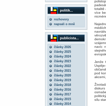
polisto
padesá
totalit
politik...
více be
nicméně
rozhovory
Najedno
napsali o mně
médiích
navráti
věrozvě
publicista...
demokra
vzájemn
navíc 
články 2026
stejnéh
články 2025
evropsk
články 2024
články 2023
Jenže t
Uspěje-
články 2022
občansk
články 2021
pod kon
články 2020
akcemi,
články 2019
Životad
články 2018
diskurs
články 2016
osmašed
články 2017
politic
články 2015
sílu st
články 2014