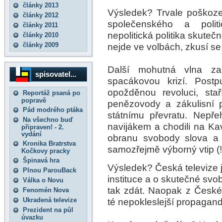
články 2013
Výsledek? Trvale poškoze
články 2012
společenského a polit
články 2011
nepolitická politika skutečn
články 2010
články 2009
nejde ve volbách, zkusí se 
Další mohutná vlna zapl
spisovatel...
spacákovou krizí. Postpub
opožděnou revoluci, staří 
Reportáž psaná po
popravě
penězovody a zákulisní pol
Pád modrého ptáka
státnímu převratu. Nepřeh
Na všechno buď
navijákem a chodili na Ka
připraven! - 2.
vydání
obranu svobody slova a n
Kronika Bratrstva
samozřejmě výborný vtip (!
Kočkovy pracky
Špinavá hra
Výsledek? Česká televize j
Plnou ParouBack
instituce a o skutečné sv
Válka o Novu
tak zdát. Naopak z České 
Fenomén Nova
Ukradená televize
té nepokleslejší propagand
Prezident na půl
úvazku