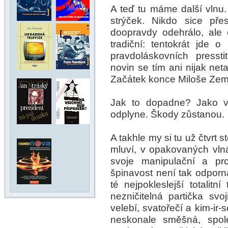
A teď tu máme další vln
strýček. Nikdo sice pře
doopravdy odehrálo, ale 
tradiční: tentokrát jde 
pravdoláskovních presst
novin se tím ani nijak net
Začátek konce Miloše Zema
Jak to dopadne? Jako vž
odplyne. Škody zůstanou.
A takhle my si tu už čtvrt s
mluví, v opakovaných vln
svoje manipulační a pro
špinavost není tak odporn
té nejpokleslejší totalitn
nezničitelná partička sv
velebí, svatořečí a kim-ir-
neskonale směšná, spole