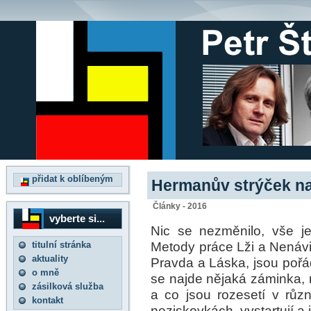
přidat k oblíbeným
Hermanův strýček na 
Články - 2016
vyberte si...
Nic se nezměnilo, vše je 
Metody práce Lži a Nenávist
titulní stránka
aktuality
Pravda a Láska, jsou pořád
o mně
se najde nějaká záminka, 
zásilková služba
a co jsou rozesetí v různ
kontakt
neziskovkách, vystartují a