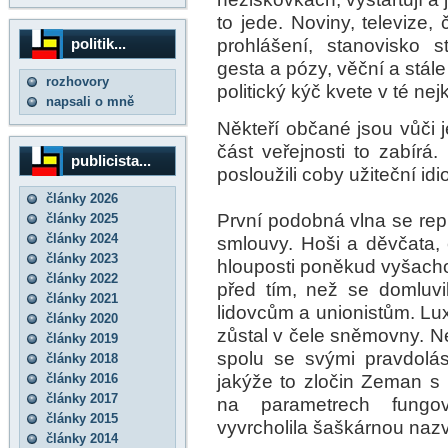
to jede. Noviny, televize, 
prohlášení, stanovisko s
politik...
gesta a pózy, věční a stál
rozhovory
politický kýč kvete v té n
napsali o mně
Někteří občané jsou vůči je
část veřejnosti to zabírá
publicista...
posloužili coby užiteční idio
články 2026
První podobná vlna se repu
články 2025
články 2024
smlouvy. Hoši a děvčata, c
články 2023
hlouposti poněkud vyšacho
články 2022
před tím, než se domluvi
články 2021
lidovcům a unionistům. Lu
články 2020
zůstal v čele sněmovny. N
články 2019
spolu se svými pravdolá
články 2018
jakýže to zločin Zeman s 
články 2016
články 2017
na parametrech fungo
články 2015
vyvrcholila šaškárnou naz
články 2014