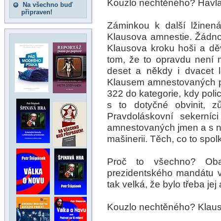
Kouzlo nechtěného? Havla 
Na všechno buď
připraven!
Záminkou k další lžinená
Klausova amnestie. Žádnou
Klausova kroku hoši a děvč
tom, že to opravdu není 
deset a někdy i dvacet 
Klausem amnestovaných pří
322 do kategorie, kdy poli
s to dotyčné obvinit, zů
Pravdoláskovní sekerníc
amnestovaných jmen a s nim
mašinerii. Těch, co to spol
Proč to všechno? Ob
prezidentského mandátu vrá
tak velká, že bylo třeba jej a
Kouzlo nechtěného? Klaus