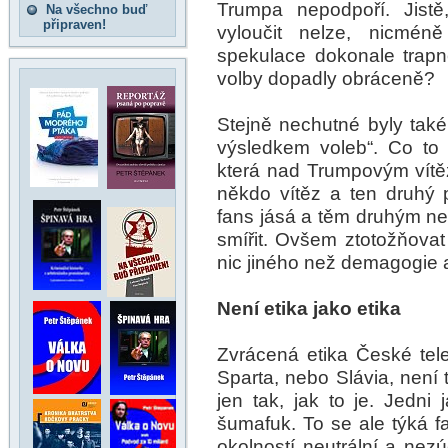
Trumpa nepodpoří. Jistě
Na všechno buď
připraven!
vyloučit nelze, nicmé
spekulace dokonale trapn
volby dopadly obráceně?
Stejně nechutné byly také
výsledkem voleb“. Co to
která nad Trumpovým vítě
někdo vítěz a ten druhý 
fans jásá a těm druhým ne
smířit. Ovšem ztotožňova
nic jiného než demagogie
Není etika jako etika
Zvrácená etika České tele
Sparta, nebo Slávia, není 
jen tak, jak to je. Jedni 
šumafuk. To se ale týká f
okolností neutrální a ne