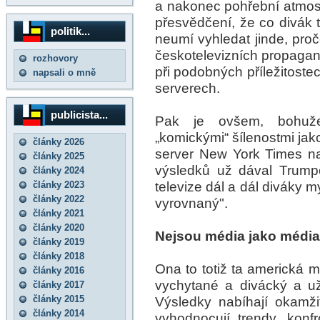
a nakonec pohřební atmosf
přesvědčení, že co divák to
politik...
neumí vyhledat jinde, pro
českotelevizních propagan
rozhovory
při podobných příležitost
napsali o mně
serverech.
publicista...
Pak je ovšem, bohuže
„komickými“ šílenostmi jak
články 2026
server New York Times n
články 2025
výsledků už dával Trump
články 2024
televize dál a dál diváky my
články 2023
články 2022
vyrovnaný".
články 2021
články 2020
Nejsou média jako média
články 2019
články 2018
Ona to totiž ta americká 
články 2016
vychytané a divácký a uži
články 2017
články 2015
Výsledky nabíhají okamžit
články 2014
vyhodnocují trendy, konfr