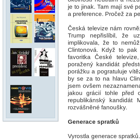
je to jinak. Tam mají své p
a preference. Pročež za p
Česká televize nám rovněž 
Trump nepřislíbil, že 
implikovala, že to nemů
Clintonová. Když to pak
favoritka České televize
poražený kandidát předs
porážku a pogratuluje vítě
by se za to na hlavu Clint
jsem ovšem nezaznamenal
jakou grácií tohle před
republikánský kandidát 
rozvášněné fanoušky.
Generace spratků
Vyrostla generace spratků