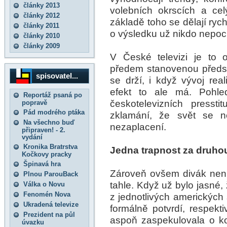
články 2013
volebních okrscích a ce
články 2012
základě toho se dělají ryc
články 2011
o výsledku už nikdo nepoc
články 2010
články 2009
V České televizi je to 
předem stanovenou předst
spisovatel...
se drží, i když vývoj real
efekt to ale má. Pohle
Reportáž psaná po
českotelevizních pressti
popravě
Pád modrého ptáka
zklamání, že svět se ne
Na všechno buď
nezaplacení.
připraven! - 2.
vydání
Kronika Bratrstva
Jedna trapnost za druho
Kočkovy pracky
Špinavá hra
Zároveň ovšem divák není
Plnou ParouBack
tahle. Když už bylo jasné,
Válka o Novu
Fenomén Nova
z jednotlivých amerických 
Ukradená televize
formálně potvrdí, respekti
Prezident na půl
aspoň zaspekulovala o kon
úvazku