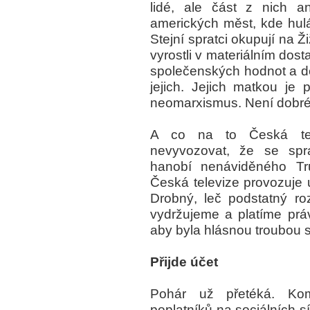
lidé, ale část z nich a
amerických měst, kde hulák
Stejní spratci okupují na Ži
vyrostli v materiálním dos
společenských hodnot a de
jejich. Jejich matkou je p
neomarxismus. Není dobré 
A co na to Česká tele
nevyvozovat, že se spr
hanobí nenáviděného Tr
Česká televize provozuje 
Drobný, leč podstatný roz
vydržujeme a platíme prá
aby byla hlásnou troubou sp
Přijde účet
Pohár už přetéká. Kom
poplatníků na sociálních sít