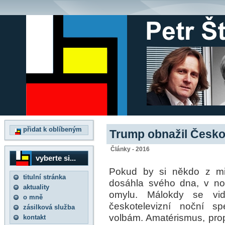
přidat k oblíbeným
Trump obnažil Českou
Články - 2016
vyberte si...
Pokud by si někdo z min
titulní stránka
dosáhla svého dna, v no
aktuality
omylu. Málokdy se vid
o mně
českotelevizní noční s
zásilková služba
volbám. Amatérismus, pro
kontakt