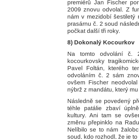
premiérů Jan Fischer por
2009 znovu odvolal. Z fun
nám v mezidobí šestiletý 
prasárnu č. 2 soud následn
počkat další tři roky.
8) Dokonalý Kocourkov
Na tomto odvolání č. 2
kocourkovsky tragikomic
Pavel Foltán, kterého t
odvoláním č. 2 sám zno
ovšem Fischer neodvolal
nýbrž z mandátu, který mu
Následně se povedený pře
téhle patálie zbaví úplně
kultury. Ani tam se ovše
změnu přepinklo na Radu p
Nelíbilo se to nám žalob
soud, kdo rozhodl, že je to