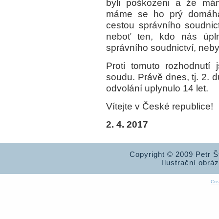
byli poškozeni a že má
máme se ho prý domáhat 
cestou správního soudnic
neboť ten, kdo nás úpl
správního soudnictví, neby
Proti tomuto rozhodnutí
soudu. Právě dnes, tj. 2
odvolání uplynulo 14 let.
Vítejte v České republice!
2. 4. 2017
Copyright © 2009 Petr 
Ilustrační obrá
Cre