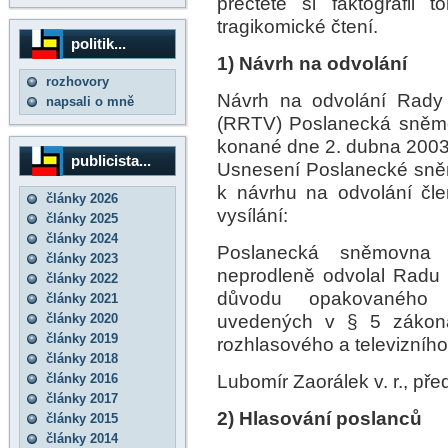
přečtěte si faktografii
tragikomické čtení.
politik...
1) Návrh na odvolání
rozhovory
Návrh na odvolání Rady p
napsali o mně
(RRTV) Poslanecká sněmo
konané dne 2. dubna 2003
publicista...
Usnesení Poslanecké sně
k návrhu na odvolání čle
články 2026
vysílání:
články 2025
články 2024
Poslanecká sněmovna n
články 2023
neprodleně odvolal Radu p
články 2022
důvodu opakovaného z
články 2021
uvedených v § 5 zákona
články 2020
články 2019
rozhlasového a televizního 
články 2018
Lubomír Zaorálek v. r., p
články 2016
články 2017
2) Hlasování poslanců
články 2015
články 2014