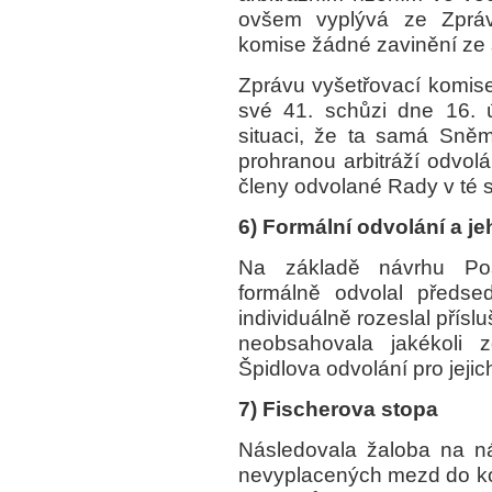
ovšem vyplývá ze Zprávy
komise žádné zavinění ze s
Zprávu vyšetřovací komis
své 41. schůzi dne 16. 
situaci, že ta samá Sněm
prohranou arbitráží odvol
členy odvolané Rady v té s
6) Formální odvolání a je
Na základě návrhu Po
formálně odvolal předse
individuálně rozeslal přís
neobsahovala jakékoli
Špidlova odvolání pro jejic
7) Fischerova stopa
Následovala žaloba na n
nevyplacených mezd do ko