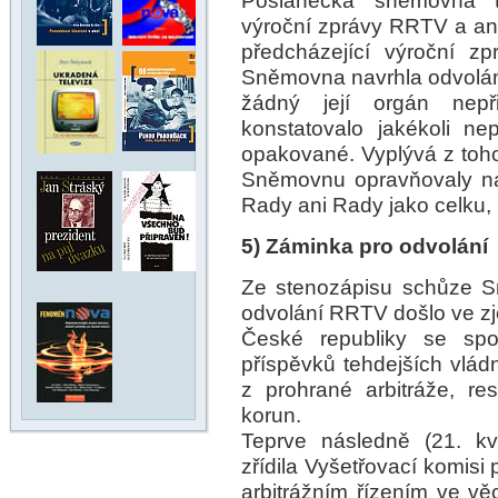
Poslanecká sněmovna to
výroční zprávy RRTV a an
předcházející výroční 
Sněmovna navrhla odvolán
žádný její orgán nepř
konstatovalo jakékoli n
opakované. Vyplývá z toho
Sněmovnu opravňovaly nav
Rady ani Rady jako celku, 
5) Záminka pro odvolání
Ze stenozápisu schůze S
odvolání RRTV došlo ve zje
České republiky se spo
příspěvků tehdejších vládn
z prohrané arbitráže, re
korun.
Teprve následně (21. k
zřídila Vyšetřovací komisi p
arbitrážním řízením ve v