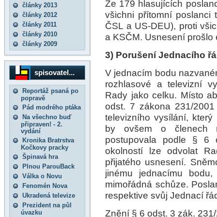
Ze 179 hlasujících poslanc
články 2013
všichni přítomní poslanci
články 2012
ČSL a US-DEU), proti všic
články 2011
články 2010
a KSČM. Usnesení prošlo o
články 2009
3) Porušení Jednacího ř
V jednacím bodu nazvaném
spisovatel...
rozhlasové a televizní v
Reportáž psaná po
Rady jako celku. Místo 
popravě
odst. 7 zákona 231/2001
Pád modrého ptáka
televizního vysílání, kte
Na všechno buď
připraven! - 2.
by ovšem o členech ra
vydání
postupovala podle § 6 o
Kronika Bratrstva
Kočkovy pracky
okolností lze odvolat R
Špinavá hra
přijatého usnesení. Sněmo
Plnou ParouBack
jinému jednacímu bodu, 
Válka o Novu
mimořádná schůze. Posla
Fenomén Nova
respektive svůj Jednací řá
Ukradená televize
Prezident na půl
Znění § 6 odst. 3 zák. 231
úvazku