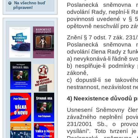
Na všechno buď
Poslanecká sněmovna m
připraven!
odvolání Rady, neplní-l
povinnosti uvedené v § 
opětovně neschválí pro zá
Znění § 7 odst. 7 zák. 231
Poslanecká sněmovna m
odvolání člena Rady z fun
a) nevykonává-li řádně svoj
b) nesplňuje-li podmínk
zákoně,
c) dopustil-li se takové
nestrannost, nezávislost 
4) Neexistence důvodů p
Usnesení Sněmovny čle
závažného neplnění povi
231/2001 Sb., o provoz
vysílání“. Toto tvrzení 