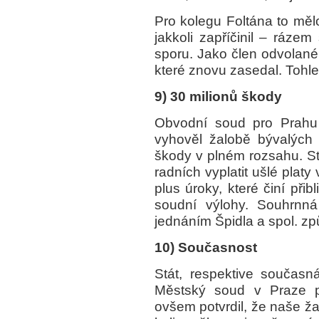
Pro kolegu Foltána to měl
jakkoli zapříčinil – ráze
sporu. Jako člen odvolané 
které znovu zasedal. Tohl
9) 30 milionů škody
Obvodní soud pro Prahu
vyhověl žalobě bývalých
škody v plném rozsahu. S
radních vyplatit ušlé plat
plus úroky, které činí při
soudní výlohy. Souhrnn
jednáním Špidla a spol. způ
10) Současnost
Stát, respektive současn
Městský soud v Praze př
ovšem potvrdil, že naše ž