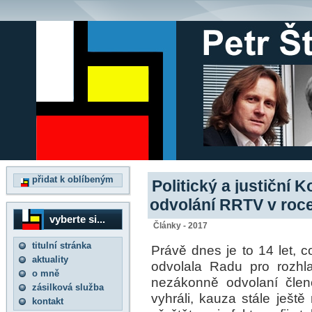
přidat k oblíbeným
Politický a justiční
odvolání RRTV v roc
vyberte si...
Články - 2017
titulní stránka
Právě dnes je to 14 let, 
aktuality
odvolala Radu pro rozhla
o mně
nezákonně odvolaní čle
zásilková služba
vyhráli, kauza stále ješt
kontakt