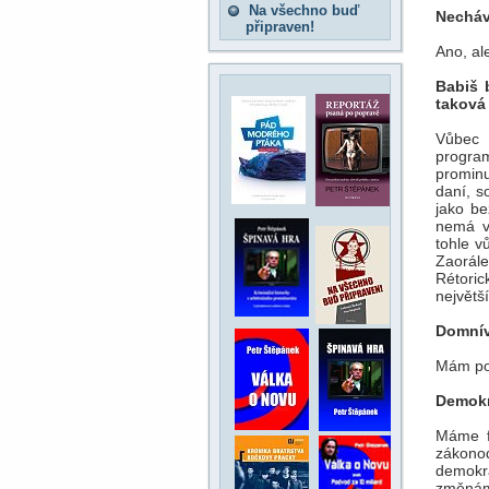
Na všechno buď
Necháv
připraven!
Ano, al
Babiš 
taková
Vůbec 
program
prominu
daní, so
jako be
nemá v 
tohle v
Zaorále
Rétori
největš
Domnív
Mám poc
Demokr
Máme f
zákonod
demokra
změnám