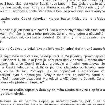
 jestli bude vládnout Andrej Babiš, nebo Lubomír Zaorálek, protože až 
Berlíně zavelí, srazí kufry a stáhnou ocas. ANO a ČSSD nás prý přip
ou míru svobody a podle Štěpánka je běs, že právě ony jsou favority v
 zatím vede Česká televize, kterou často kritizujete, s předv
mi?
o nesleduji, jen jsem o to zavadil. Jde o téměř zbytečnou záležitost, ta
vám. Vnímám to jen z toho pohledu, že si u mne jeden z účastníků 
, jak vystupovat, co říkat a podobně. Do té míry mne to zasáhlo, ale
ji.
ste na Českou televizi jako na informační zdroj definitivně zanevř
e zajímáte o věci veřejné, nejde jí utéci. ČT24 je jediný zpravodajský
e k dispozici. U lidí, jako jsem já, běží přes den v pozadí. Z těchto dů
ovaný, jak a co Česká televize provozuje a musím konstatovat, že
ý a Česká televize je služtička jednoho ideového politického směr
o, co se dá říci. Podívejte, jak se popasovali s americkými vo
uzskými, nyní s německými. Vždy z toho trčí, že někomu fandí 
í. Teď naposledy bezvadná Merkelová a AfD všechno špatně. Co s
í, která vše předem nálepkuje?
jsem se chtěla zeptat, v čem by se měla Česká televize zlepšit a 
d volbami chybí…
televize se už nemůže zlepšit, je nereformovatelná, pokud se 
jství a publicistice. Měla by existovat veřejnoprávní televize splňující 