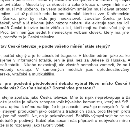
tanoví zákon. Musela by vzniknout na zelené louce s novými lidmi a 
ch musí mít uloženo, že všem politickým směrům musí dávat prostor
 milce – ať už politické nebo komentátorské, které si zve. K německý
a Šonku, jako by nikdo jiný neexistoval. Jaroslav Šonka je be
áskař, vítač a já nikomu jeho názory neberu. Ale existuje spousta lidí
onáři České televize bude většina lidí, kteří mají na řadu věcí jiný 
 Proč tam nemůže sedět k německým volbám člověk, který má jiné
 protože to je Česká televize.
tav České televize je podle vašeho mínění stále stejný?
ý, pořád stejný a je to absolutní tragédie. V bleděmodrém jako za ko
ijeme v informační totalitě, jen je jiná než za Jakeše či Husáka. A
 soft totalitu. Nikoho nezavírají, ale vlastně nemohou zamezit, že na 
vobody existuje. V kamenných médiích jsou upřednostňovány
rské, vítačské a multikultifilní.
si pro poslední předvolební debatu vybral Novu místo České t
odle vás? Co tím sleduje? Dostal více prostoru?
 stejně zoufalá, jako Česká televize. Mne to nijak nepřekvapuje a Ba
tože jestliže je někdo schopen volit bývalého komunistu, který má StB
ise a upínat k němu naděje, že to je spasitel, uvažuje nesmyslně. Není 
e stejným produktem jako ostatní z tradičních stran, proti kterým prot
vy jste mě stvořili. Ne, on je pokračovatel. Babišův výmysl sejít se se 
debatě je podivný. Babiš plus socani nás připravili o nebývalou míru
že si to rozdávají jako favoriti voleb.