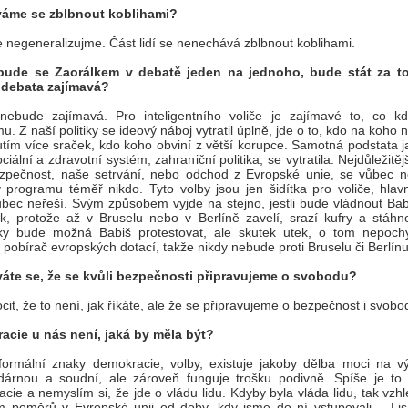
áme se zblbnout koblihami?
e negeneralizujme. Část lidí se nenechává zblbnout koblihami.
bude se Zaorálkem v debatě jeden na jednoho, bude stát za t
 debata zajímavá?
nebude zajímavá. Pro inteligentního voliče je zajímavé to, co 
u. Z naší politiky se ideový náboj vytratil úplně, jde o to, kdo na koho 
tím více sraček, kdo koho obviní z větší korupce. Samotná podstata j
ciální a zdravotní systém, zahraniční politika, se vytratila. Nejdůležitěj
zpečnost, naše setrvání, nebo odchod z Evropské unie, se vůbec ne
programu téměř nikdo. Tyto volby jsou jen šidítka pro voliče, hlavn
ůbec neřeší. Svým způsobem vyjde na stejno, jestli bude vládnout Bab
k, protože až v Bruselu nebo v Berlíně zavelí, srazí kufry a stáhn
cky bude možná Babiš protestovat, ale skutek utek, o tom nepochy
í pobírač evropských dotací, takže nikdy nebude proti Bruselu či Berlínu
áte se, že se kvůli bezpečnosti připravujeme o svobodu?
it, že to není, jak říkáte, ale že se připravujeme o bezpečnost i svobo
acie u nás není, jaká by měla být?
ormální znaky demokracie, volby, existuje jakoby dělba moci na v
árnou a soudní, ale zároveň funguje trošku podivně. Spíše je to 
cie a nemyslím si, že jde o vládu lidu. Kdyby byla vláda lidu, tak vz
 poměrů v Evropské unii od doby, kdy jsme do ní vstupovali – Li