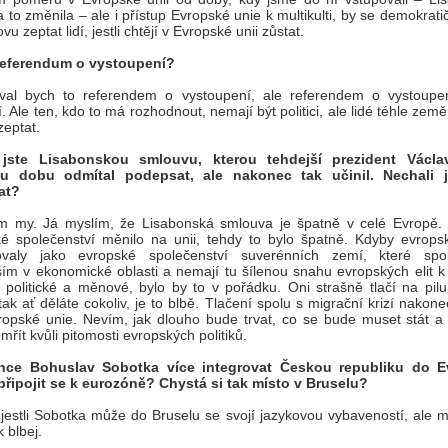
to změnila – ale i přístup Evropské unie k multikulti, by se demokratičtí
vu zeptat lidí, jestli chtějí v Evropské unii zůstat.
referendum o vystoupení?
val bych to referendem o vystoupení, ale referendem o vystoupe
. Ale ten, kdo to má rozhodnout, nemají být politici, ale lidé téhle země
zeptat.
 jste Lisabonskou smlouvu, kterou tehdejší prezident Václa
u dobu odmítal podepsat, ale nakonec tak učinil. Nechali 
at?
m my. Já myslím, že Lisabonská smlouva je špatně v celé Evropě.
é společenství měnilo na unii, tehdy to bylo špatně. Kdyby evrop
ovaly jako evropské společenství suverénních zemí, které spol
ím v ekonomické oblasti a nemají tu šílenou snahu evropských elit k 
í, politické a měnové, bylo by to v pořádku. Oni strašně tlačí na pil
 tak ať děláte cokoliv, je to blbě. Tlačení spolu s migrační krizí nakone
opské unie. Nevím, jak dlouho bude trvat, co se bude muset stát a ko
mřít kvůli pitomosti evropských politiků.
hce Bohuslav Sobotka více integrovat Českou republiku do E
připojit se k eurozóně? Chystá si tak místo v Bruselu?
jestli Sobotka může do Bruselu se svojí jazykovou vybaveností, ale m
k blbej.