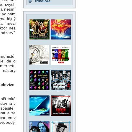
Trikolora
ve svých
 a nesmí
m volbám
znadějný
 a i mezi
názor než
 názory?
munistů.
le jde o
internetu
 názory
elevize,
biš také
 skvrnu v
spasitel,
estuje se
socanem v
 svobody.