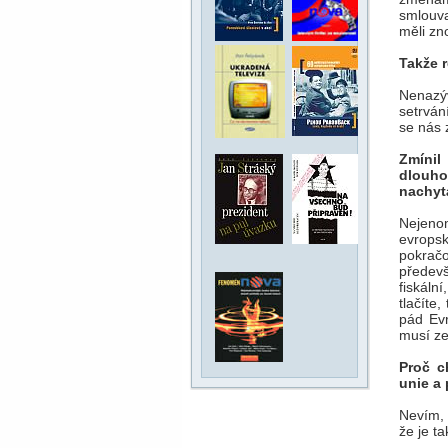
smlouva 
měli zno
Takže 
Nenazý
setrvání
se nás 
Zmínil
dlouho
nachyt
Nejeno
evropsk
pokrač
předevš
fiskáln
tlačíte,
pád Evr
musí ze
Proč c
unie a 
Nevím, 
že je ta