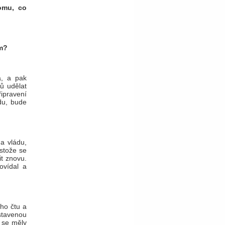
tomu, co
ím?
á, a pak
ů udělat
řipravení
du, bude
a vládu,
estože se
it znovu.
ovídal a
ého čtu a
stavenou
 se měly