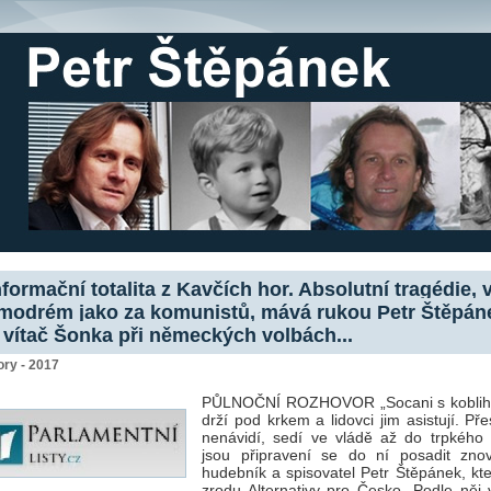
nformační totalita z Kavčích hor. Absolutní tragédie, 
modrém jako za komunistů, mává rukou Petr Štěpán
 vítač Šonka při německých volbách...
ry - 2017
PŮLNOČNÍ ROZHOVOR „Socani s koblih
drží pod krkem a lidovci jim asistují. Př
nenávidí, sedí ve vládě až do trpkého
jsou připravení se do ní posadit znov
hudebník a spisovatel Petr Štěpánek, kte
zrodu Alternativy pro Česko. Podle něj 