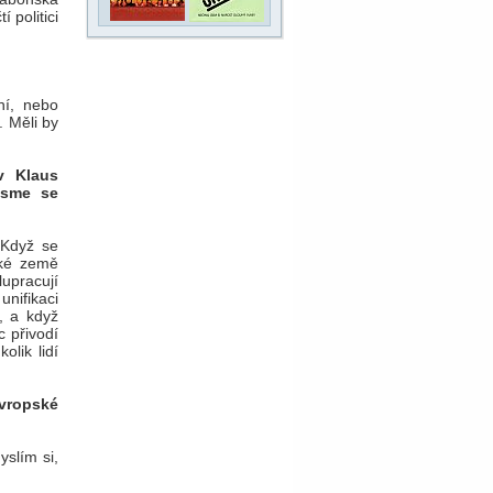
 politici
ní, nebo
. Měli by
v Klaus
jsme se
 Když se
ské země
upracují
unifikaci
u, a když
c přivodí
lik lidí
vropské
yslím si,