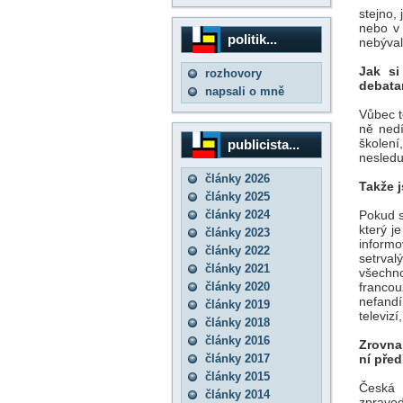
stejno,
nebo v 
politik...
nebýval
Jak si
rozhovory
debata
napsali o mně
Vůbec t
ně nedí
školení
publicista...
nesledu
články 2026
Takže j
články 2025
články 2024
Pokud s
který j
články 2023
inform
články 2022
setrval
články 2021
všechn
články 2020
franco
nefand
články 2019
televiz
články 2018
články 2016
Zrovna 
články 2017
ní pře
články 2015
Česká 
články 2014
zpravoda