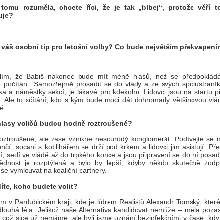
tomu rozuměla, chcete říci, že je tak „blbej“, protože věří 
uje?
e váš osobní tip pro letošní volby? Co bude největším překvapen
lím, že Babiš nakonec bude mít méně hlasů, než se předpoklád
 počítání. Samozřejmě prosadit se do vlády a ze svých spolustraník
ka a náměstky sekcí, je lákavé pro kdekoho. Lidovci jsou na startu p
. Ale to sčítání, kdo s kým bude moci dát dohromady většinovou vlá
é.
hlasy voličů budou hodně roztroušené?
oztroušené, ale zase vznikne nesourodý konglomerát. Podívejte se n
ončí, socani s koblihářem se drží pod krkem a lidovci jim asistují. Př
í, sedí ve vládě až do trpkého konce a jsou připravení se do ní posad
ědnost je rozptýlená a bylo by lepší, kdyby někdo skutečně zodp
se vymlouvat na koaliční partnery.
díte, koho budete volit?
ím v Pardubickém kraji, kde je lídrem Realistů Alexandr Tomský, kter
 dlouhá léta. Jelikož naše Alternativa kandidovat nemůže – měla poza
, což sice už nemáme, ale byli jsme uznání bezinfekčními v čase, kdy