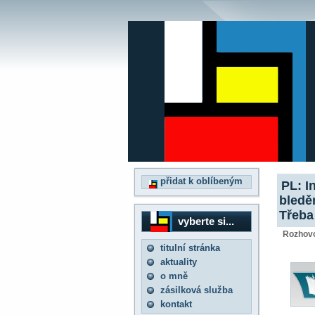
přidat k oblíbeným
PL: I
bledě
Třeba
vyberte si...
Rozhovo
titulní stránka
aktuality
o mně
zásilková služba
kontakt