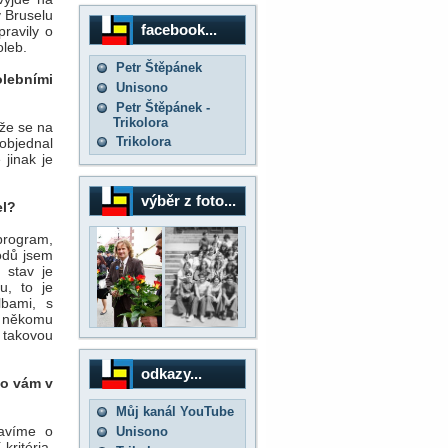
v Bruselu
facebook...
ravily o
oleb.
Petr Štěpánek
olebními
Unisono
Petr Štěpánek -
Trikolora
kže se na
Trikolora
objednal
 jinak je
výběr z foto...
el?
 program,
vodů jsem
 stav je
u, to je
lbami, s
a někomu
 takovou
odkazy...
co vám v
Můj kanál YouTube
bavíme o
Unisono
kritéria,