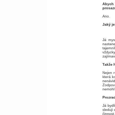
Abych 
prosaz
Ano.
Jaký j
Já mys
nastane
tajemní
vždycky
zajímav
Takže 
Nejen r
která k
nenávid
Zodpov
nemohl 
Prozra
Já bydl
sleduji
činnost