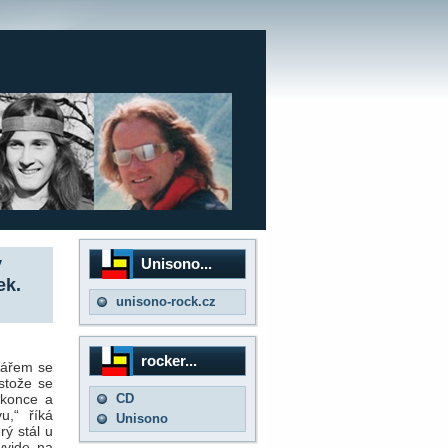
v
Unisono...
ek.
unisono-rock.cz
rocker...
ářem se
estože se
CD
 konce a
u,“ říká
Unisono
rý stál u
vyjde na