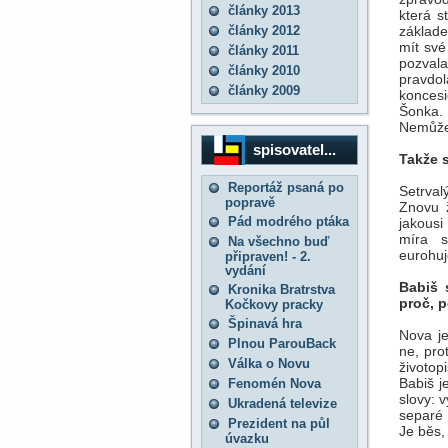
články 2013
která s
články 2012
základe
mít své
články 2011
pozval
články 2010
pravdol
články 2009
koncesi
Šonka.
Nemůže,
spisovatel...
Takže s
Reportáž psaná po
Setrval
popravě
Znovu ž
Pád modrého ptáka
jakousi
míra s
Na všechno buď
eurohuje
připraven! - 2.
vydání
Babiš 
Kronika Bratrstva
proč, p
Kočkovy pracky
Špinavá hra
Nova je
Plnou ParouBack
ne, pro
Válka o Novu
životop
Babiš j
Fenomén Nova
slovy: 
Ukradená televize
separé 
Prezident na půl
Je běs, 
úvazku