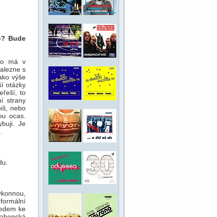
o? Bude
kdo má v
nalezne s
ako výše
ší otázky
řeší, to
í strany
iš, nebo
ou ocas.
buji. Je
.
du.
ýkonnou,
formální
hledem ke
sabonská