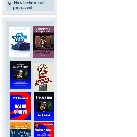
Na všechno buď
připraven!