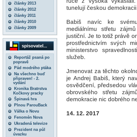
ruce z vysoka vykašlali
články 2013
tunelují českou demokracii
články 2012
články 2011
Babiš navíc ke svému
články 2010
články 2009
mediálnímu střetu zájmů 
justiční. Je to totiž právě
prostřednictvím svých min
spisovatel...
ministerstvo spravedlnos
služeb.
Reportáž psaná po
popravě
Pád modrého ptáka
Jmenovat za těchto okolno
Na všechno buď
je Andrej Babiš, který na
připraven! - 2.
vydání
osvědčení, předsedou vlády
Kronika Bratrstva
obrovského střetu zájm
Kočkovy pracky
demokracie nic dobrého ne
Špinavá hra
Plnou ParouBack
Válka o Novu
14. 12. 2017
Fenomén Nova
Ukradená televize
Prezident na půl
úvazku