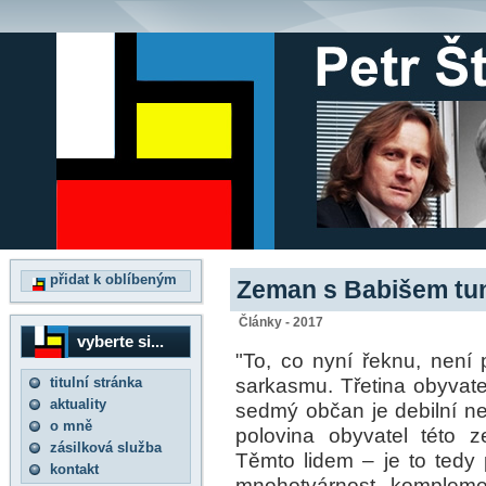
přidat k oblíbeným
Zeman s Babišem tun
Články - 2017
vyberte si...
"To, co nyní řeknu, není 
sarkasmu. Třetina obyvat
titulní stránka
aktuality
sedmý občan je debilní n
o mně
polovina obyvatel této z
zásilková služba
Těmto lidem – je to tedy 
kontakt
mnohotvárnost, kompleme