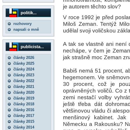
je autorem těchto slov?
politik...
V roce 1992 je před posla
Miloš Zeman. Tentýž Miloš
rozhovory
napsali o mně
udělal svoji voličskou zákl
A tak se vlastně ani není 
publicista...
nechápe, v čem je Zeman
jak strašně moc Zeman zná
články 2026
články 2025
články 2024
Babiš nemá 51 procent, a
články 2023
hegemonem. Ve sněmovně 
články 2022
30 procent, což je pou
články 2021
oprávněných voličů. Co z 
články 2020
zemi nestačí volby vyhr
články 2019
ještě třeba dát dohromad
články 2018
většinovou vládu či alespo
články 2016
články 2017
menšinový kabinet. Jak
články 2015
Německu a Rakousku? Na 
články 2014