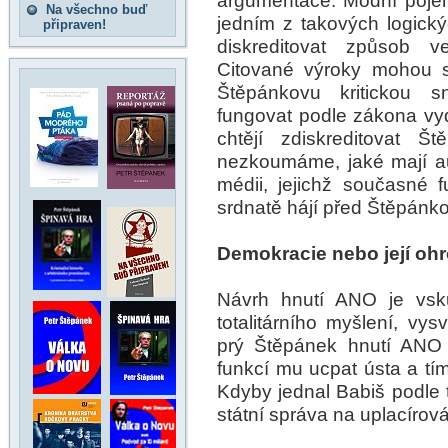
argumentace. Módní pojem
Na všechno buď
jedním z takových logick
připraven!
diskreditovat způsob 
Citované výroky mohou sl
Štěpánkovu kritickou s
fungovat podle zákona vydá
chtějí zdiskreditovat Š
nezkoumáme, jaké mají aut
médii, jejichž současné
srdnatě hájí před Štěpánko
Demokracie nebo její oh
Návrh hnutí ANO je vskut
totalitárního myšlení, vys
prý Štěpánek hnutí ANO k
funkcí mu ucpat ústa a tí
Kdyby jednal Babiš podle 
státní správa na uplacírován