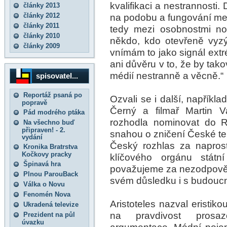
kvalifikaci a nestrannosti
články 2013
články 2012
na podobu a fungování med
články 2011
tedy mezi osobnostmi no
články 2010
někdo, kdo otevřeně vyzýv
články 2009
vnímám to jako signál e
ani důvěru v to, že by tak
médií nestranně a věcně.“
spisovatel...
Reportáž psaná po
Ozvali se i další, napřík
popravě
Černý a filmař Martin Va
Pád modrého ptáka
rozhodla nominovat do R
Na všechno buď
připraven! - 2.
snahou o zničení České te
vydání
Český rozhlas za naprosto
Kronika Bratrstva
Kočkovy pracky
klíčového orgánu státní
Špinavá hra
považujeme za nezodpověd
Plnou ParouBack
svém důsledku i s budoucn
Válka o Novu
Fenomén Nova
Aristoteles nazval eristik
Ukradená televize
na pravdivost prosaz
Prezident na půl
úvazku