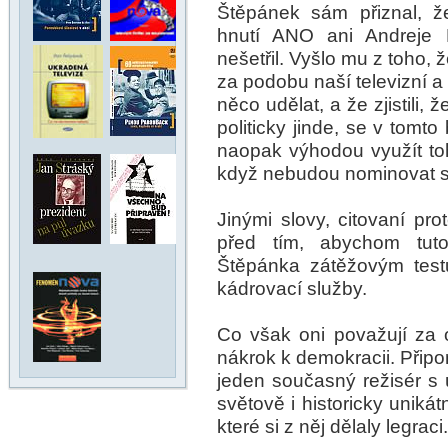
Štěpánek sám přiznal, ž
hnutí ANO ani Andreje B
nešetřil. Vyšlo mu z toho,
za podobu naší televizní a
něco udělat, a že zjistili, 
politicky jinde, se v tomt
naopak výhodou využít to
když nebudou nominovat 
Jinými slovy, citovaní pro
před tím, abychom tuto
Štěpánka zátěžovým testů
kádrovací služby.
Co však oni považují za 
nákrok k demokracii. Připom
jeden současný režisér s 
světově i historicky unikátn
které si z něj dělaly legraci.