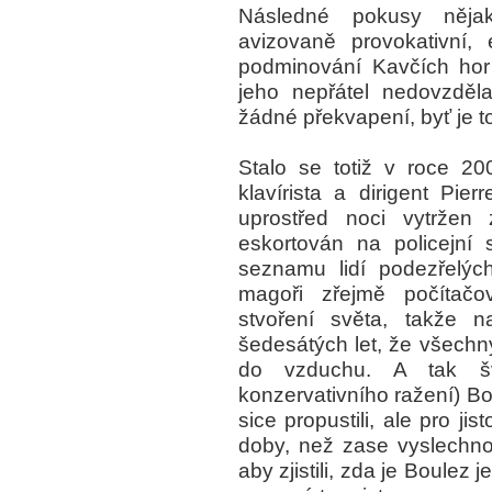
Následné pokusy nějak
avizovaně provokativní,
podminování Kavčích hor
jeho nepřátel nedovzděl
žádné překvapení, byť je t
Stalo se totiž v roce 20
klavírista a dirigent Pi
uprostřed noci vytržen
eskortován na policejní 
seznamu lidí podezřelých z
magoři zřejmě počítačo
stvoření světa, takže n
šedesátých let, že všech
do vzduchu. A tak švý
konzervativního ražení) 
sice propustili, ale pro ji
doby, než zase vyslechno
aby zjistili, zda je Boulez