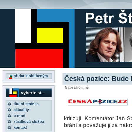
přidat k oblíbeným
Česká pozice: Bude P
Napsali o mně
vyberte si...
titulní stránka
aktuality
o mně
kritizují. Komentátor Jan
zásilková služba
brání a považuje ji za nákr
kontakt