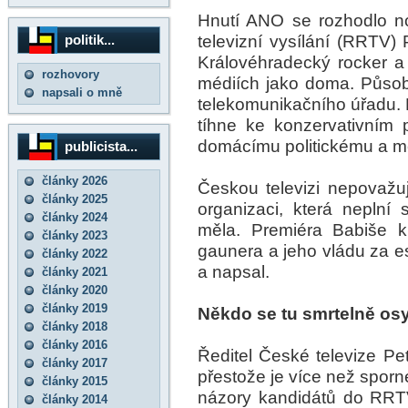
Hnutí ANO se rozhodlo n
televizní vysílání (RRTV) 
politik...
Královéhradecký rocker a 
rozhovory
médiích jako doma. Působ
napsali o mně
telekomunikačního úřadu. 
tíhne ke konzervativním 
domácímu politickému a m
publicista...
články 2026
Českou televizi nepovažuj
články 2025
organizaci, která neplní
články 2024
měla. Premiéra Babiše k
články 2023
gaunera a jeho vládu za e
články 2022
a napsal.
články 2021
články 2020
články 2019
Někdo se tu smrtelně os
články 2018
články 2016
Ředitel České televize Pet
články 2017
přestože je více než sporn
články 2015
názory kandidátů do RRT
články 2014