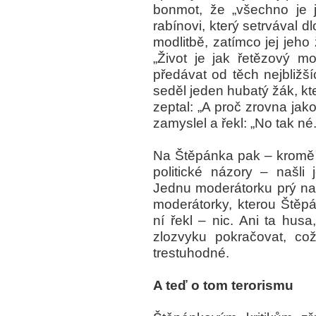
bonmot, že „všechno je 
rabínovi, který setrvával 
modlitbě, zatímco jej jeho 
„Život je jak řetězový m
předávat od těch nejbližší
seděl jeden hubatý žák, kt
zeptal: „A proč zrovna jak
zamyslel a řekl: „No tak né.
Na Štěpánka pak – kromě to
politické názory – našli 
Jednu moderátorku prý naz
moderátorky, kterou Štěpá
ní řekl – nic. Ani ta hus
zlozvyku pokračovat, což
trestuhodné.
A teď o tom terorismu