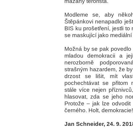
mazaný terorista.
Modleme se, aby někoh
Štěpánkovi nenapadlo ješt
BIS ku prošetření, jestli t
se maskující jako mediální
Možná by se pak povedlo Š
mladou demokracii a jej
nerozborně podporovan
strašným hazardem, že by
drzost se lišit, mít vla
pochechtávat se přitom 
stále více nejen příznivc
hlasovat, zda se jeho n
Protože – jak lze odvodit 
černého. Holt, demokracie!
Jan Schneider, 24. 9. 201