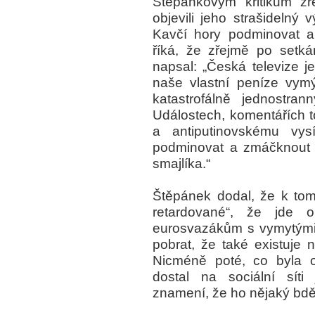
Štěpánkovým kritikům zř
objevili jeho strašideln
Kavčí hory podminovat a
říká, že zřejmě po setk
napsal: „Česká televize j
naše vlastní peníze vym
katastrofálně jednostra
Událostech, komentářích
a antiputinovskému vysí
podminovat a zmáčknout kn
smajlíka.“
Štěpánek dodal, že k tom
retardované“, že jde 
eurosvazákům s vymytými
pobrat, že také existuje n
Nicméně poté, co byla 
dostal na sociální síti
znamení, že ho nějaký bd