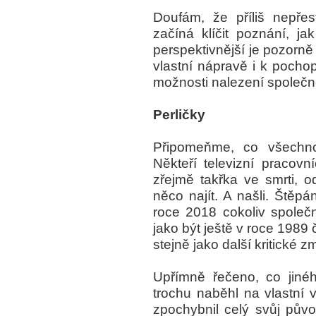
Doufám, že příliš nepřes
začíná klíčit poznání, j
perspektivnější je pozorně
vlastní nápravě i k pocho
možnosti nalezení společné
Perličky
Připomeňme, co všechno 
Někteří televizní pracovn
zřejmě takřka ve smrti, o
něco najít. A našli. Štěpá
roce 2018 cokoliv společ
jako být ještě v roce 1989 
stejně jako další kritické 
Upřímně řečeno, co jiné
trochu naběhl na vlastní v
zpochybnil celý svůj půvo