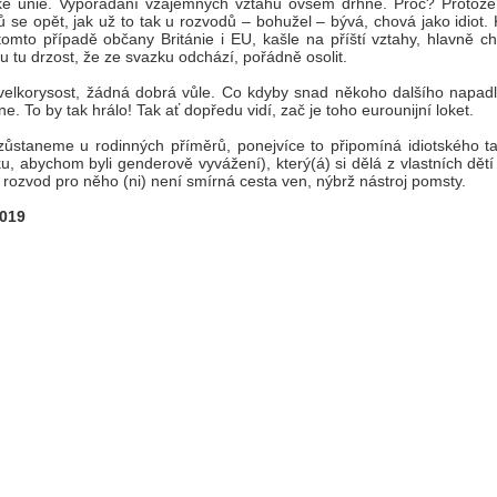
ké unie. Vypořádání vzájemných vztahů ovšem drhne. Proč? Protože
ů se opět, jak už to tak u rozvodů – bohužel – bývá, chová jako idiot.
 tomto případě občany Británie i EU, kašle na příští vztahy, hlavně 
 tu drzost, že ze svazku odchází, pořádně osolit.
elkorysost, žádná dobrá vůle. Co kdyby snad někoho dalšího napadl
ne. To by tak hrálo! Tak ať dopředu vidí, zač je toho eurounijní loket.
ůstaneme u rodinných příměrů, ponejvíce to připomíná idiotského tat
, abychom byli genderově vyvážení), který(á) si dělá z vlastních dětí
 rozvod pro něho (ni) není smírná cesta ven, nýbrž nástroj pomsty.
2019