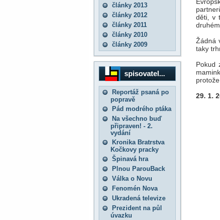
Evrops
články 2013
partner
články 2012
děti, v
články 2011
druhému
články 2010
Žádná v
články 2009
taky trh
Pokud z
maminku
spisovatel...
protože
Reportáž psaná po
29. 1. 
popravě
Pád modrého ptáka
Na všechno buď
připraven! - 2.
vydání
Kronika Bratrstva
Kočkovy pracky
Špinavá hra
Plnou ParouBack
Válka o Novu
Fenomén Nova
Ukradená televize
Prezident na půl
úvazku