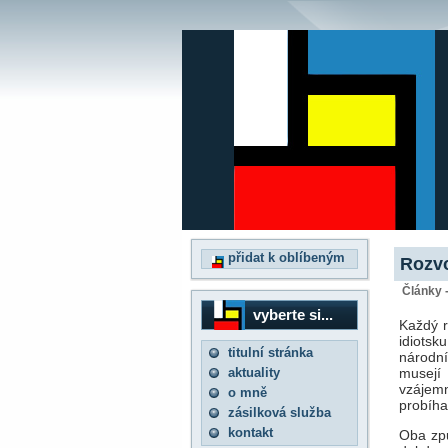
přidat k oblíbeným
Rozvo
Články 
vyberte si...
Každý r
idiotsku
titulní stránka
národn
aktuality
musejí 
vzájem
o mně
probíha
zásilková služba
kontakt
Oba způ