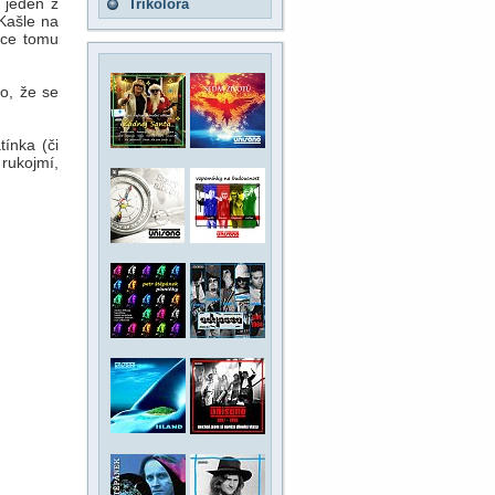
 jeden z
Trikolora
 Kašle na
chce tomu
o, že se
ínka (či
 rukojmí,