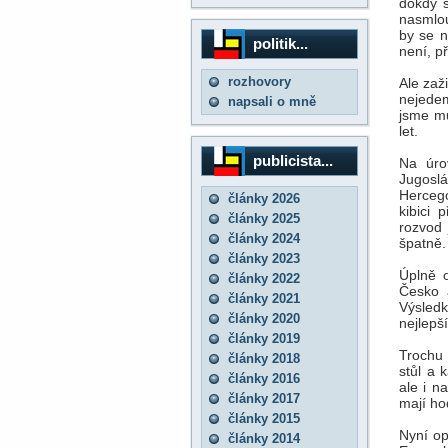
dokdy 
nasmlou
by se ni
politik...
není, př
rozhovory
Ale zaž
nejedem
napsali o mně
jsme mu
let.
publicista...
Na úro
Jugoslá
Hercego
články 2026
kibici 
články 2025
rozvod 
články 2024
špatně.
články 2023
Úplně 
články 2022
Česko 
články 2021
Výsled
články 2020
nejlepší
články 2019
Trochu 
články 2018
stůl a 
články 2016
ale i n
články 2017
mají ho
články 2015
Nyní op
články 2014