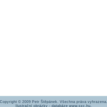
Copyright © 2009 Petr Štěpánek. Všechna práva vyhrazena
Ilustrační obrázky - databáze www.sxc.hu.