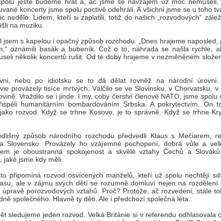
spolu ještě budeme hrát a, ač jsme se navzájem už moc nemuseli,
vané koncerty jsme spolu poctivě odehráli. A všichni jsme se u toho tvář
c nedělo. Lidem, kteří si zaplatili, totiž do našich „rozvodových“ záleži
išli na muziku.
il jsem s kapelou i opačný způsob rozchodu. „Dnes hrajeme naposled, 
,“ oznámili basák a bubeník. Což o to, náhrada se našla rychle, al
seli několik koncertů rušit. Od té doby hrajeme v nezměněném složen
vni, nebo po idiotsku se to dá dělat rovněž na národní úrovni
vie provázely tisíce mrtvých. Válčilo se ve Slovinsku, v Chorvatsku, 
vině. Vraždilo se i jinde. I my, coby čerství členové NATO, jsme spolu 
přispěli humanitárním bombardováním Srbska. A pokrytectvím. On to
jako rozvod. Když se trhne Kosovo, je to správně. Když se trhne Kry
odlišný způsob národního rozchodu předvedli Klaus s Mečiarem, re
a Slovensko. Provázely ho vzájemné pochopení, dobrá vůle a velk
kem je oboustranná spokojenost a skvělé vztahy Čechů a Slovák
, jaké jsme kdy měli.
to připomíná rozvod osvícených manželů, kteří už spolu nechtějí sdíl
kasu, ale v zájmu svých dětí se rozumně domluví nejen na rozdělení 
a úpravě porozvodových vztahů. Proč? Protože, ač rozvedeni, stále to
dně společného. Hlavně ty děti. Ale i předchozí společná léta.
ět sledujeme jeden rozvod. Velká Británie si v referendu odhlasovala