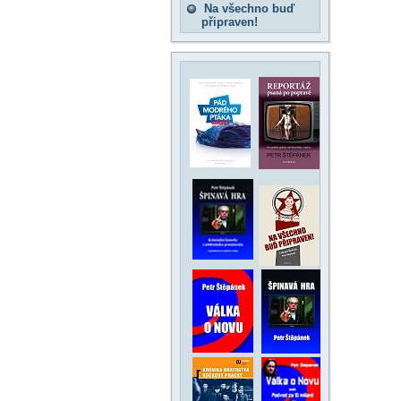
Na všechno buď
připraven!