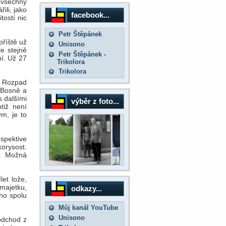
 všechny
ili, jako
facebook...
tostí nic
Petr Štěpánek
příště už
Unisono
e stejně
Petr Štěpánek -
í. Už 27
Trikolora
Trikolora
. Rozpad
v Bosně a
s dalšími
výběr z foto...
tiž není
m, je to
spektive
orysost.
ů. Možná
et lože,
majetku,
odkazy...
ho spolu
Můj kanál YouTube
Unisono
 odchod z