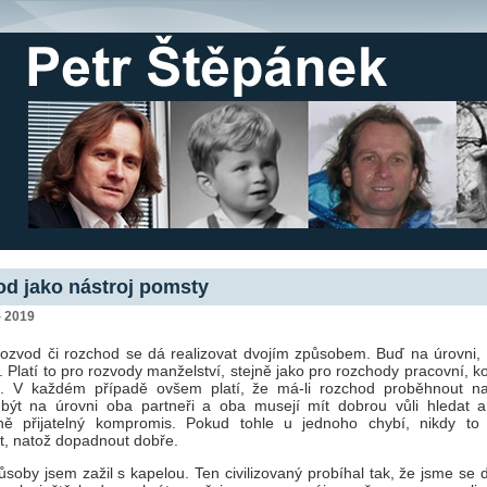
d jako nástroj pomsty
- 2019
ozvod či rozchod se dá realizovat dvojím způsobem. Buď na úrovni,
. Platí to pro rozvody manželství, stejně jako pro rozchody pracovní, kol
í. V každém případě ovšem platí, že má-li rozchod proběhnout na
být na úrovni oba partneři a oba musejí mít dobrou vůli hledat a
ně přijatelný kompromis. Pokud tohle u jednoho chybí, nikdy t
t, natož dopadnout dobře.
soby jsem zažil s kapelou. Ten civilizovaný probíhal tak, že jsme se d