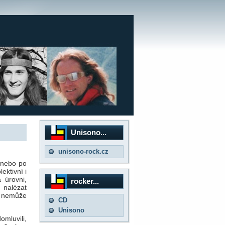
Unisono...
unisono-rock.cz
 nebo po
ektivní i
 úrovni,
rocker...
 nalézat
o nemůže
CD
Unisono
omluvili,