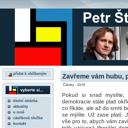
přidat k oblíbeným
Zavřeme vám hubu, p
Články - 2019
vyberte si...
Pokud si snad myslíte, 
demokracie stále platí okř
titulní stránka
aktuality
co říkáte, ale až do smrti b
o mně
se mýlíte. Už zase platí:
zásilková služba
vše pro to, abych vám zavř
kontakt
tolik vzývaná liberální de