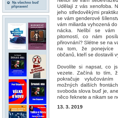
Nelíbí se vám sebevražed
Na všechno buď
Udělají z vás xenofoba. N
připraven!
jeho středověkými praktika
se vám genderové šílenstv
vám miliarda vyhozená do
nácka. Nelíbí se vám 
pitomostí, co nám posíl
přirovnání? Slétne se na v
na tom, že ponejvíce p
občanů, kteří se dostavili v
Dovolíte si napsat, co 
vezete. Začíná to tím,
pokračuje vylučováním
možných dalších frontách
svoboda slova buď je, ane
něco řeknete a nikam se n
13. 3. 2019