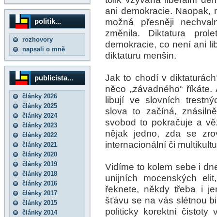
ani demokracie. Naopak, 
možná přesněji nechval
politik...
změnila. Diktatura prole
rozhovory
demokracie, co není ani li
napsali o mně
diktaturu menšin.
Jak to chodí v diktaturách
publicista...
něco „závadného“ říkáte. 
články 2026
libují ve slovních trestn
články 2025
slova to začíná, znásiln
články 2024
svobod to pokračuje a vě
články 2023
nějak jedno, zda se zro
články 2022
internacionální či multikultu
články 2021
články 2020
články 2019
Vidíme to kolem sebe i d
články 2018
unijních mocenských eli
články 2016
řeknete, někdy třeba i je
články 2017
šťávu se na vás slétnou b
články 2015
politicky korektní čistoty
články 2014