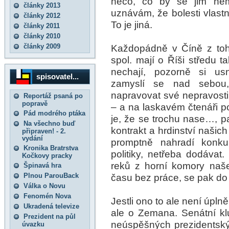
něco, co by se jim nemu
články 2013
uznávám, že bolesti vlastn
články 2012
To je jiná.
články 2011
články 2010
články 2009
Každopádně v Číně z toho
spol. mají o Říši středu
nechají, pozorně si us
spisovatel...
zamyslí se nad sebou,
napravovat své nepravosti.
Reportáž psaná po
popravě
– a na laskavém čtenáři 
Pád modrého ptáka
je, že se trochu nase…, p
Na všechno buď
kontrakt a hrdinství našic
připraven! - 2.
vydání
promptně nahradí konku
Kronika Bratrstva
politiky, netřeba dodávat
Kočkovy pracky
reků z horní komory naše
Špinavá hra
Plnou ParouBack
času bez práce, se pak do
Válka o Novu
Fenomén Nova
Jestli ono to ale není úplně
Ukradená televize
ale o Zemana. Senátní kl
Prezident na půl
neúspěšných prezidentskýc
úvazku