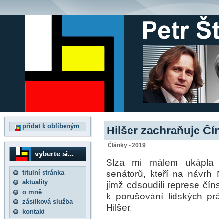
přidat k oblíbeným
Hilšer zachraňuje Čí
Články - 2019
vyberte si...
Slza mi málem ukápla n
senátorů, kteří na návrh 
titulní stránka
aktuality
jímž odsoudili represe čí
o mně
k porušování lidských práv
zásilková služba
Hilšer.
kontakt