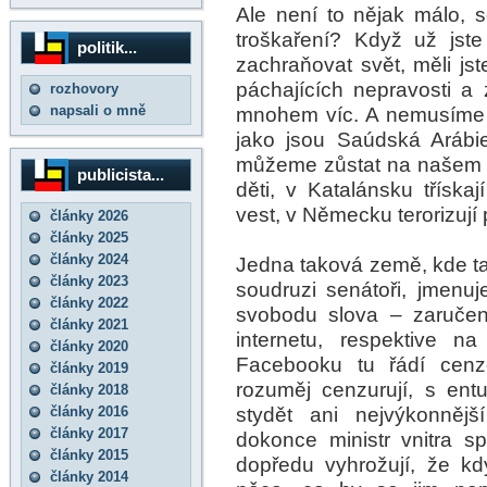
Ale není to nějak málo, 
troškaření? Když už jst
politik...
zachraňovat svět, měli jst
páchajících nepravosti a
rozhovory
napsali o mně
mnohem víc. A nemusíme 
jako jsou Saúdská Arábi
můžeme zůstat na našem 
publicista...
děti, v Katalánsku třískaj
vest, v Německu terorizují 
články 2026
články 2025
články 2024
Jedna taková země, kde tak
články 2023
soudruzi senátoři, jmenu
články 2022
svobodu slova – zaruče
články 2021
internetu, respektive n
články 2020
Facebooku tu řádí cenzo
články 2019
rozuměj cenzurují, s en
články 2018
stydět ani nejvýkonnějš
články 2016
články 2017
dokonce ministr vnitra s
články 2015
dopředu vyhrožují, že k
články 2014