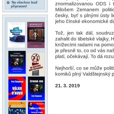
Na všechno buď
znormalizovanou ODS i t
připraven!
Milošem Zemanem politic
česky, byť s plnými ústy l
jeho čínské ekonomické di
Tož, jen tak dál, soudruz
zahalit do tibetské vlajky, 
knížecími radami na pomoc
je přesně to, co od vás naš
platí, očekávají. To dá roz
Nejhorší, co se může polit
komiků plný Valdštejnský 
21. 3. 2019