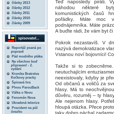
Teď naposledy piráti. Vyr
články 2013
náhodou některé byt
články 2012
komunistických časů h
články 2011
články 2010
pořádky. Máte moc v
články 2009
podnájemníka. Máte práz
A buďte rádi, že vám byt č
spisovatel...
Pokrok nezastavíš. V dne
nazývá demokratizace vlast
Reportáž psaná po
popravě
Vstanou noví bojovníci! Co
Pád modrého ptáka
Na všechno buď
Takže si to zobecněme. 
připraven! - 2.
vydání
neutuchajícím entuziasmem
Kronika Bratrstva
neexistovaly, kdyby je pře
Kočkovy pracky
Špinavá hra
Od občanů a voličů za své
Plnou ParouBack
hlasy. Má to neochvějnou
Válka o Novu
důvěru, rozuměj – ty hlas
Fenomén Nova
Ale nejenom hlasy. Potřeb
Ukradená televize
hloupá otázka. Přece proto
Prezident na půl
úvazku
taky dobro páchal zadarmo