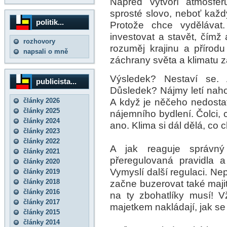
Napřed vytvoří atmosfér
sprosté slovo, neboť každ
politik...
Protože chce vydělávat
investovat a stavět, čímž 
rozhovory
rozuměj krajinu a příro
napsali o mně
záchrany světa a klimatu z
Výsledek? Nestaví se. 
publicista...
Důsledek? Nájmy letí nahor
A když je něčeho nedosta
články 2026
články 2025
nájemního bydlení. Čolci, c
články 2024
ano. Klima si dál dělá, co 
články 2023
články 2022
A jak reaguje správný 
články 2021
přeregulovaná pravidla a
články 2020
Vymyslí další regulaci. Ne
články 2019
články 2018
začne buzerovat také majit
články 2016
na ty zbohatlíky musí! V
články 2017
majetkem nakládají, jak se j
články 2015
články 2014