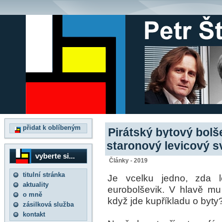
přidat k oblíbeným
Pirátský bytový bol
staronový levicový s
vyberte si...
Články - 2019
titulní stránka
Je vcelku jedno, zda le
aktuality
eurobolševik. V hlavě mu 
o mně
když jde kupříkladu o byty
zásilková služba
kontakt