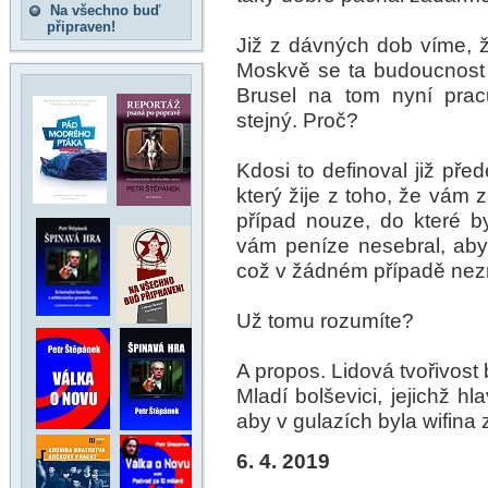
Na všechno buď
připraven!
Již z dávných dob víme, ž
Moskvě se ta budoucnost 
Brusel na tom nyní pracu
stejný. Proč?
Kdosi to definoval již pře
který žije z toho, že vám
případ nouze, do které b
vám peníze nesebral, aby
což v žádném případě nezn
Už tomu rozumíte?
A propos. Lidová tvořivost b
Mladí bolševici, jejichž h
aby v gulazích byla wifina
6. 4. 2019