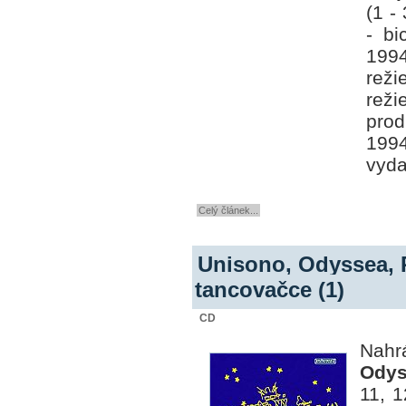
(1 - 
- bi
199
reži
reži
pro
19
vyda
Celý článek...
Unisono, Odyssea, 
tancovačce (1)
CD
Nahr
Odys
11, 1