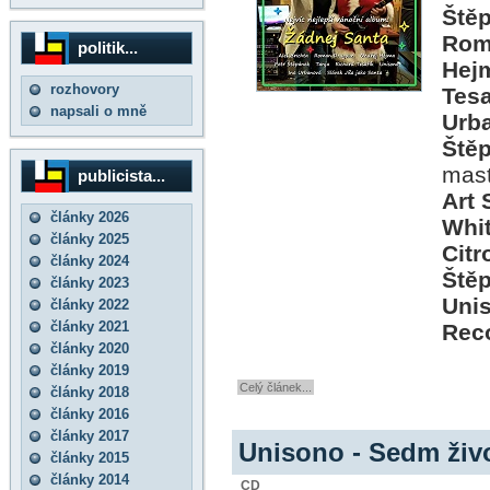
Ště
Rom
politik...
Hej
rozhovory
Tesa
napsali o mně
Urb
Ště
mas
publicista...
Art 
články 2026
Whi
články 2025
Citr
články 2024
Ště
články 2023
Uni
články 2022
články 2021
Rec
články 2020
články 2019
Celý článek...
články 2018
články 2016
články 2017
Unisono - Sedm živ
články 2015
články 2014
CD