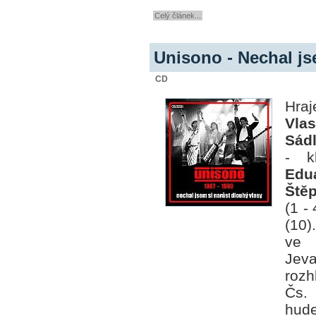
Celý článek...
Unisono - Nechal js
CD
Hra
Vlas
Sádl
- k
Edu
Ště
(1 - 
(10)
ve 
Jeva
rozh
Čs. 
hude