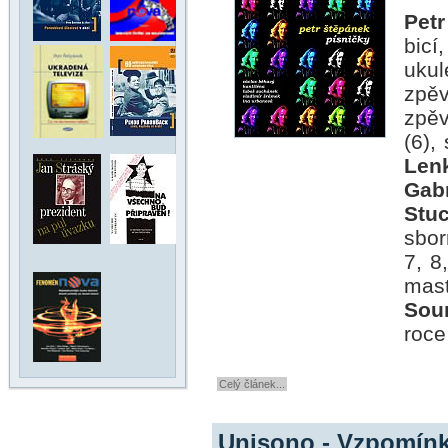
Pet
bicí
ukul
zpěv
zpěv
(6),
Len
Gab
Stuc
sbor
7, 8
mast
Sou
roce
Celý článek...
Unisono - Vzpomín