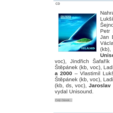
CD
Nahr
Lukší
Šejn
Petr
Jan D
Václ
(kb)
Unis
voc), Jindřich Šafařík
Štěpánek (kb, voc), Ladi
a 2000
– Vlastimil Lukš
Štěpánek (kb, voc), Lad
(kb, ds, voc),
Jaroslav
vydal Unisound.
Celý článek...