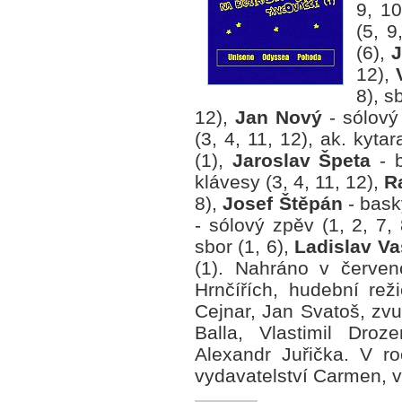
9, 1
(5, 9
(6),
J
12),
8), s
12),
Jan Nový
- sólový 
(3, 4, 11, 12), ak. kytar
(1),
Jaroslav Špeta
- b
klávesy (3, 4, 11, 12),
R
8),
Josef Štěpán
- basky
- sólový zpěv (1, 2, 7, 
sbor (1, 6),
Ladislav Va
(1). Nahráno v červen
Hrnčířích, hudební re
Cejnar, Jan Svatoš, zvu
Balla, Vlastimil Droz
Alexandr Juřička. V 
vydavatelství Carmen, 