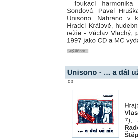
- foukací harmonika
Sondová, Pavel Hruška
Unisono. Nahráno v 
Hradci Králové, hudebn
režie - Václav Vlachý, 
1997 jako CD a MC vyda
Celý článek...
Unisono - ... a dál u
CD
Hra
Vlas
7),
Rad
Ště