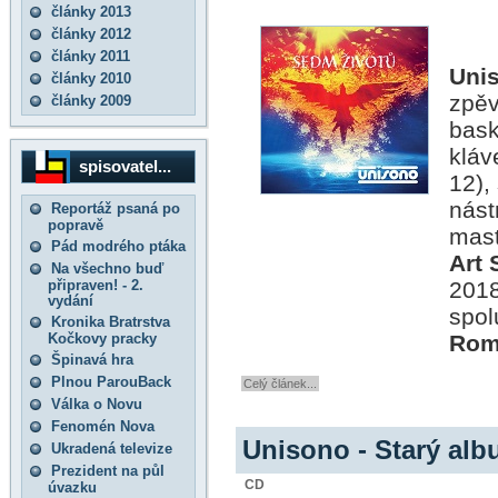
články 2013
články 2012
články 2011
Uni
články 2010
zpěv
články 2009
bask
kláv
spisovatel...
12),
nást
Reportáž psaná po
popravě
mast
Pád modrého ptáka
Art 
Na všechno buď
připraven! - 2.
2018
vydání
spol
Kronika Bratrstva
Kočkovy pracky
Rom
Špinavá hra
Plnou ParouBack
Celý článek...
Válka o Novu
Fenomén Nova
Unisono - Starý al
Ukradená televize
Prezident na půl
CD
úvazku