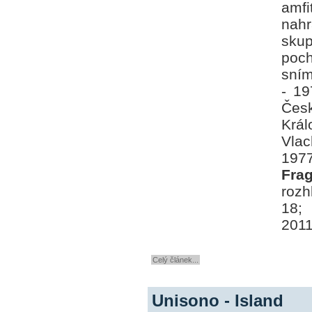
amfi
nah
sku
poc
sním
- 1
Česk
Král
Vlac
197
Fra
rozh
18; 
2011
Celý článek...
Unisono - Island