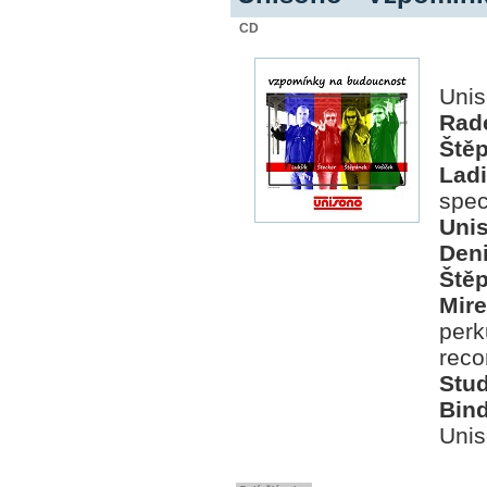
CD
Uni
Rad
Ště
Lad
spe
Uni
Den
Ště
Mir
perk
rec
Stud
Bin
Uni