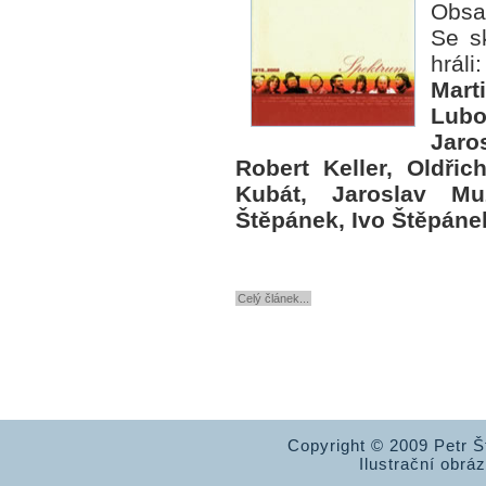
Obsa
Se s
hrál
Mart
Lub
Jaro
Robert Keller, Oldřic
Kubát, Jaroslav Mu
Štěpánek, Ivo Štěpáne
Celý článek...
Copyright © 2009 Petr 
Ilustrační obrá