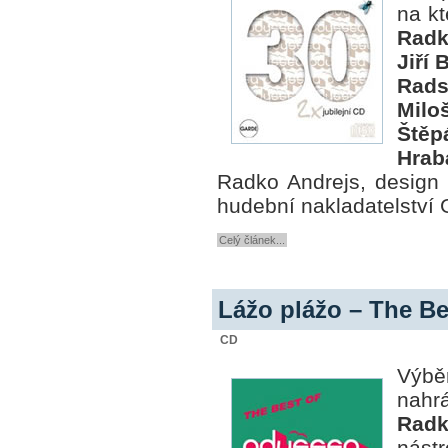
na kt
Radk
Jiří 
Rads
Milo
Ště
Hrab
Radko Andrejs, design 
hudební nakladatelství 
Celý článek...
Lážo plážo – The B
CD
Výbě
nahr
Radk
nást