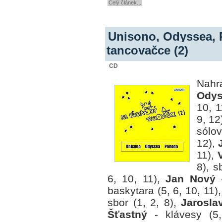
Celý článek...
Unisono, Odyssea, 
tancovačce (2)
CD
Nahr
Odys
10, 1
9, 12
sólov
12),
11),
8), s
6, 10, 11),
Jan Nový
-
baskytara (5, 6, 10, 11),
sbor (1, 2, 8),
Jarosla
Šťastný
- klávesy (5