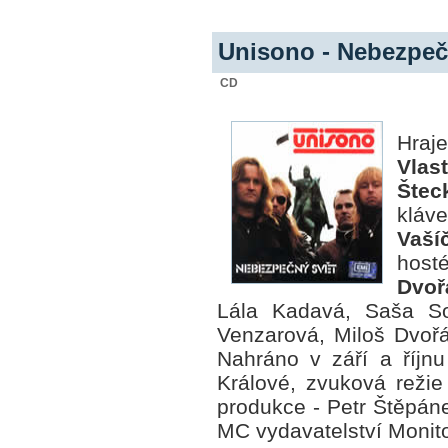
Unisono - Nebezpeč
CD
Hraj
Vlas
Štec
kláv
Vaší
hos
Dvoř
Lála Kadavá, Saša So
Venzarová, Miloš Dvořá
Nahráno v září a říjn
Králové, zvuková režie
produkce - Petr Štěpán
MC vydavatelství Monito