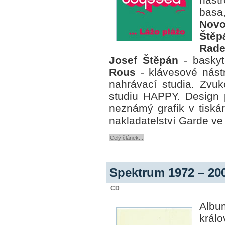
basa
Novo
Štěp
Rade
Josef Štěpán
- baskyt
Rous
- klávesové nást
nahrávací studia. Zvuk
studiu HAPPY. Design 
neznámý grafik v tiská
nakladatelství Garde ve 
Celý článek...
Spektrum 1972 – 20
CD
Alb
král