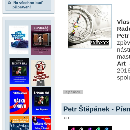
Na všechno buď
připraven!
Vla
Rad
Petr
zpěv
nást
mast
Art
201
spol
Celý článek...
Petr Štěpánek - Pís
CD