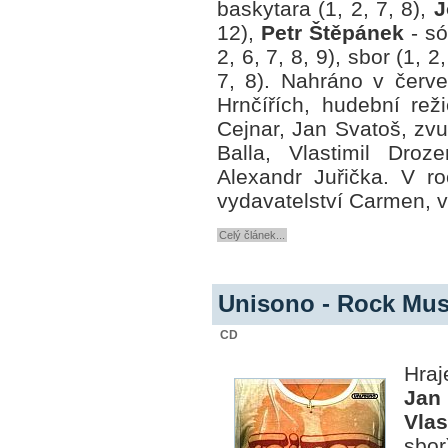
baskytara (1, 2, 7, 8),
J
12),
Petr Štěpánek
- só
2, 6, 7, 8, 9), sbor (1, 2
7, 8). Nahráno v červ
Hrnčířích, hudební re
Cejnar, Jan Svatoš, zvu
Balla, Vlastimil Droz
Alexandr Juřička. V 
vydavatelství Carmen, 
Celý článek...
Unisono - Rock Mus
CD
Hra
Jan
Vlas
sbor