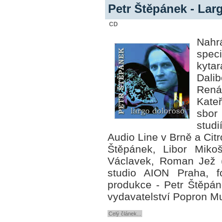
Petr Štěpánek - Lar
CD
Nahr
spec
kytar
Dal
Rená
Kate
sbor
stud
Audio Line v Brně a Citr
Štěpánek, Libor Miko
Václavek, Roman Jež (
studio AION Praha, fo
produkce - Petr Štěpá
vydavatelství Popron Mu
Celý článek...