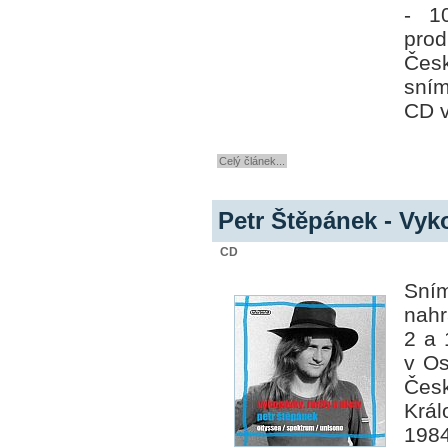
- 1
prod
Čes
sním
CD v
Celý článek...
Petr Štěpánek - Vyko
CD
Sním
nah
2 a 
v Os
Česk
Král
198