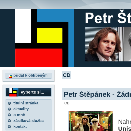
CD
přidat k oblíbeným
vyberte si...
Petr Štěpánek - Žád
titulní stránka
CD
aktuality
o mně
Nah
zásilková služba
kontakt
Uni