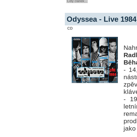
Celý článek...
Odyssea - Live 1984
CD
Nahr
Rad
Běh
- 14
nást
zpě
kláv
- 1
letn
rem
prod
jako