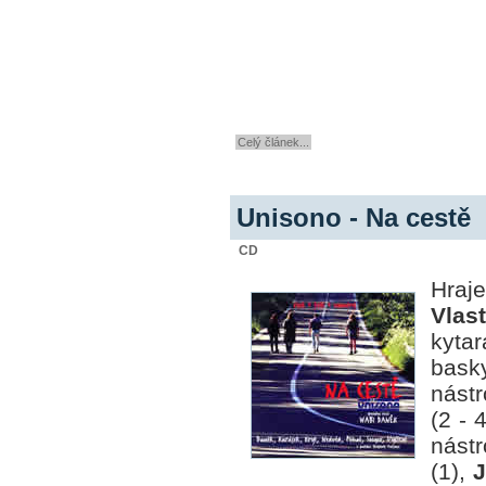
Celý článek...
Unisono - Na cestě
CD
Hraj
Vlas
kytar
bask
nástr
(2 - 
nást
(1),
J