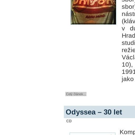
sbor
nás
(klá
v d
Hra
stud
rež
Václ
10),
199
jako
Celý článek...
Odyssea – 30 let
CD
Kompi