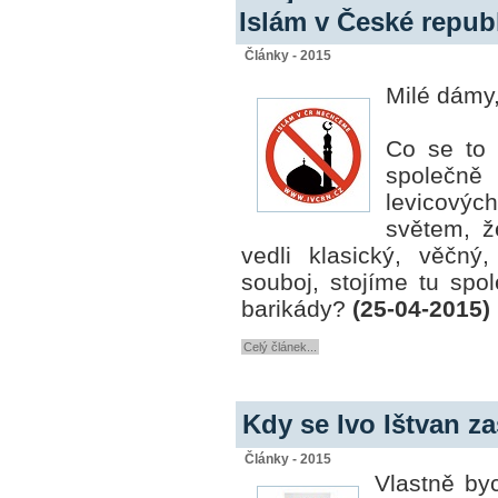
Islám v České repu
Články - 2015
Milé dámy
Co se to 
společně
levicovýc
světem, ž
vedli klasický, věčný,
souboj, stojíme tu spo
barikády?
(25-04-2015)
Celý článek...
Kdy se Ivo Ištvan za
Články - 2015
Vlastně by