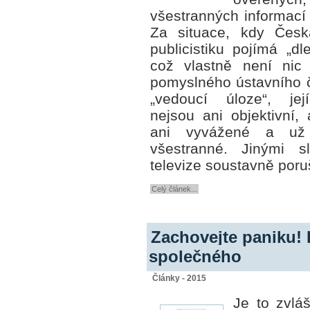
všestranných informací
Za situace, kdy Česká
publicistiku pojímá „d
což vlastně není nic
pomyslného ústavního č
„vedoucí úloze“, jej
nejsou ani objektivní,
ani vyvážené a už
všestranné. Jinými s
televize soustavně por
Celý článek...
Zachovejte paniku! 
společného
Články - 2015
Je to zvlá