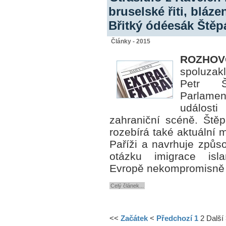
bruselské řiti, bláz
Břitký ódéesák Štěp
Články - 2015
ROZHOV
spoluzak
Petr 
Parlamen
událost
zahraniční scéně.
Štěp
rozebírá také aktuální 
Paříži a navrhuje způs
otázku imigrace isl
Evropě nekompromisně v
Celý článek...
<<
Začátek
<
Předchozí
1
2
Další