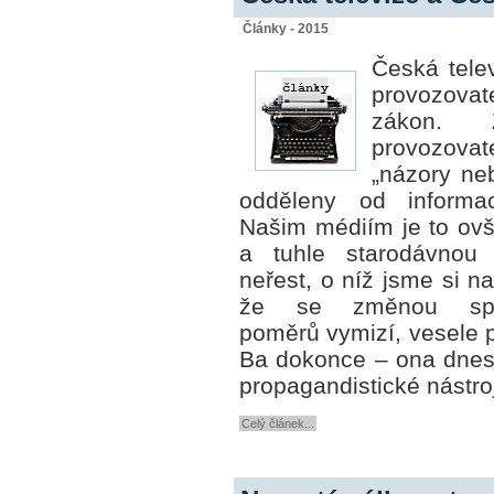
Články - 2015
Česká telev
provozovate
zákon. 
provozovat
„názory ne
odděleny od informac
Našim médiím je to o
a tuhle starodávnou 
neřest, o níž jsme si na
že se změnou spol
poměrů vymizí, vesele p
Ba dokonce – ona dnes 
propagandistické nástro
Celý článek...