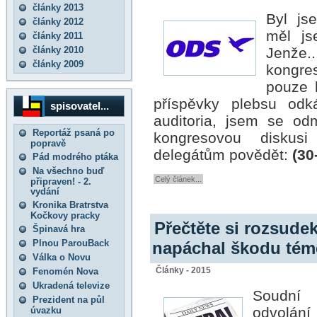
články 2013
Byl js
články 2012
měl js
články 2011
články 2010
Jenže
články 2009
kongre
pouze 
příspěvky plebsu odk
spisovatel...
auditoria, jsem se od
Reportáž psaná po
kongresovou diskusi
popravě
delegátům povědět:
(30
Pád modrého ptáka
Na všechno buď
Celý článek...
připraven! - 2.
vydání
Kronika Bratrstva
Kočkovy pracky
Přečtěte si rozsudek
Špinavá hra
Plnou ParouBack
napáchal škodu témě
Válka o Novu
Články - 2015
Fenomén Nova
Ukradená televize
Soudní 
Prezident na půl
odvolání
úvazku