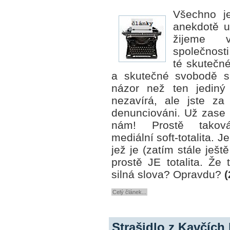
Všechno je
anekdotě u
žijeme v
společnosti
té skutečné
a skutečné svobodě s
názor než ten jediný 
nezavírá, ale jste za
denunciováni. Už zase p
nám!
Prostě taková
mediální soft-totalita. Je
jež je (zatím stále ješt
prostě JE totalita. Že t
silná slova? Opravdu?
(
Celý článek...
Strašidlo z Kavčích h