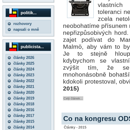
vlastníc
toleranci n
politik...
zcela netol
rozhovory
neobohatíme přísunem n
napsali o mně
nepřizpůsobivých
hord.
zajet podívat do Mars
Malmö, aby vám to byl
publicista...
Je to stejně hloup
články 2026
kdybychom se vlastní
články 2025
zvýšit tím, že s
články 2024
mnohonásobně bohatšíh
články 2023
kdokoli protestoval, ob
články 2022
články 2021
2015)
články 2020
články 2019
Celý článek...
články 2018
články 2016
články 2017
Co na kongresu OD
články 2015
články 2014
Články - 2015