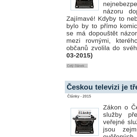
nejnebezpe
názoru dop
Zajímavé!
Kdyby to neb
bylo by to přímo komic
se má dopouštět názor
mezi rovnými, kterého
občanů zvolila do svéh
03-2015)
Celý článek...
Českou televizi je t
Články - 2015
Zákon o Če
služby pře
veřejné slu
jsou zejm
ověřených