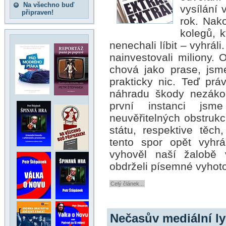
Na všechno buď
vysílání 
připraven!
rok. Nak
kolegů, k
nenechali líbit – vyhrál
nainvestovali miliony. 
chová jako prase, jsm
prakticky nic. Teď prá
náhradu škody nezáko
první instanci js
neuvěřitelných obstrukc
státu, respektive těch
tento spor opět vyhr
vyhověl naší žalobě
obdrželi písemné vyhot
Celý článek...
Nečasův mediální ly