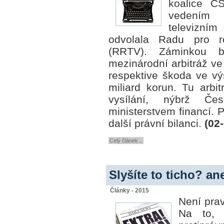
koalice 
vedením 
televizním
odvolala Radu pro ro
(RRTV). Záminkou 
mezinárodní arbitráž ve
respektive škoda ve vý
miliard korun. Tu arb
vysílání, nýbrž Čes
ministerstvem financí.
další právní bilanci.
(02
Celý článek...
Slyšíte to ticho? an
Články - 2015
Není prav
Na to, 