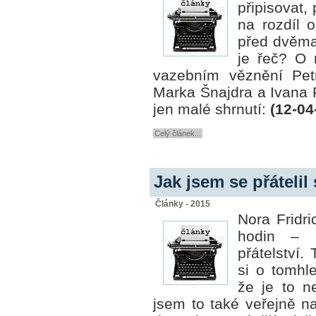
připisovat,
na rozdíl 
před
dvěma
je řeč? O
vazebním věznění Petr
Marka Šnajdra a Ivana 
jen malé shrnutí:
(12-04
Celý článek...
Jak jsem se přáteli
Články - 2015
Nora Fridr
hodin – 
přátelství.
si o tomhl
že je to n
jsem to také veřejně n