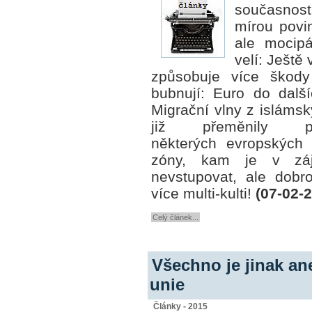
současnos
mírou povi
ale mocip
velí: Ještě
způsobuje více škody
bubnují: Euro do
dalš
Migrační vlny z isláms
již přeměnily př
některých evropských
zóny, kam je v záj
nevstupovat, ale dobros
více multi-kulti!
(07-02-
Celý článek...
Všechno je jinak an
unie
Články - 2015