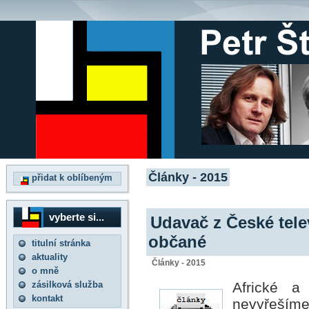
Články - 2015
přidat k oblíbeným
vyberte si...
Udavač z České televi
občané
titulní stránka
aktuality
Články - 2015
o mně
zásilková služba
Africké a 
kontakt
nevyřešíme