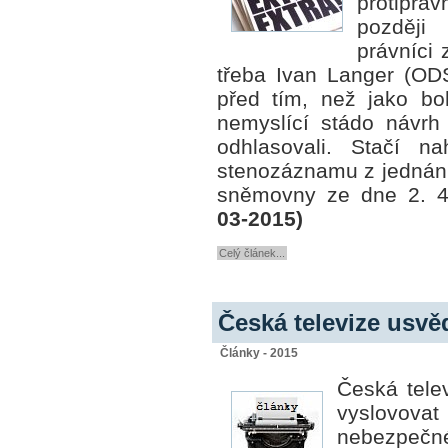
protiprá
později
právníci 
třeba Ivan Langer (ODS
před tím, než jako
bo
nemyslící stádo návrh
odhlasovali. Stačí na
stenozáznamu z jednán
sněmovny ze dne 2. 
03-2015)
Celý článek...
Česká televize usvě
Články - 2015
Česká tele
vyslovov
nebezpe