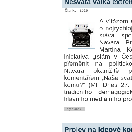
Nesvatá válka extre
Články - 2015
A vítězem 
o nejrychl
stává sp
Navara. Pr
Martina K
iniciativa „Islám v Č
přeměnit na politic
Navara okamžitě p
komentářem „Naše svatá
komu?“ (MF Dnes 27. 
tradičního demagogic
hlavního mediálního pr
Celý článek...
Projev na ideové ko