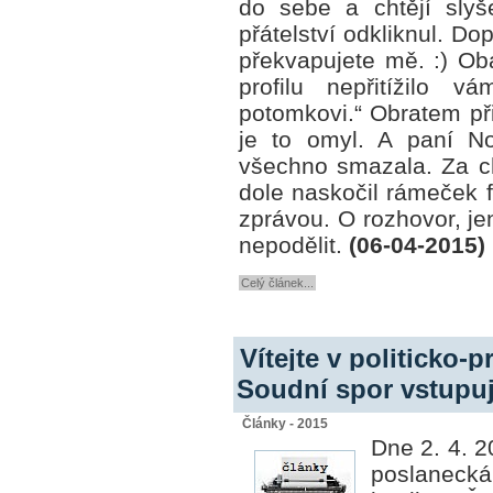
do sebe a chtějí slyše
přátelství odkliknul. Do
překvapujete mě. :) O
profilu nepřitížilo 
potomkovi.“ Obratem při
je to omyl. A paní N
všechno smazala. Za chv
dole naskočil rámeček 
zprávou. O rozhovor, j
nepodělit.
(06-04-2015)
Celý článek...
Vítejte v politicko
Soudní spor vstupuj
Články - 2015
Dne 2. 4. 2
poslaneck