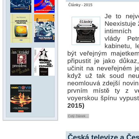
Články - 2015
Je to nejv
Neexistuje
intimních
vlády Pet
kabinetu, 
být veřejným majetke
připustit je jako
důkaz
učinit na neveřejném j
když už tak soud neuč
neomlouvá zdejší novin
prvním místě ty z ve
voyerskou špínu vypusti
2015)
Celý článek...
Česká televize a Če