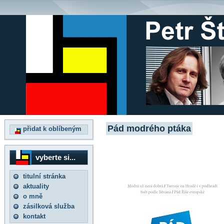
Pád modrého ptáka
přidat k oblíbeným
vyberte si...
titulní stránka
aktuality
o mně
zásilková služba
kontakt