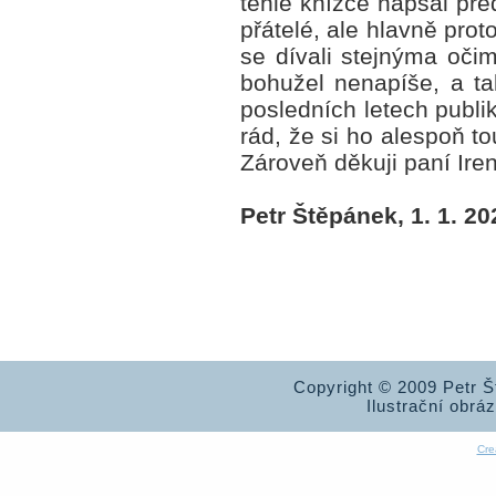
téhle knížce napsal pře
přátelé, ale hlavně prot
se dívali stejnýma oč
bohužel nenapíše, a ta
posledních letech publi
rád, že si ho alespoň 
Zároveň děkuji paní Ire
Petr Štěpánek, 1. 1. 20
Copyright © 2009 Petr 
Ilustrační obrá
Cre