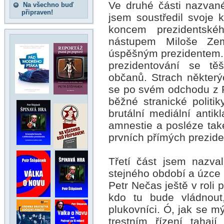
Ve druhé části nazvan
Na všechno buď
připraven!
jsem soustředil svoje 
koncem prezidentsk
nástupem Miloše Ze
úspěšným prezidentem. 
prezidentování se tě
občanů. Strach některýc
se po svém odchodu z 
běžné stranické politi
brutální mediální anti
amnestie a posléze ta
prvních přímých prezid
Třetí část jsem nazva
stejného období a úzce
Petr Nečas ještě v roli 
kdo tu bude vládnout,
plukovníci. Ó, jak se m
trestním řízení tahaj