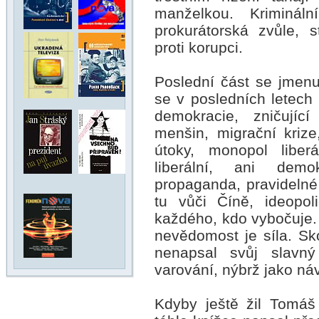
manželkou. Krimináln
prokurátorská zvůle, 
proti korupci.
Poslední část se jmen
se v posledních letech 
demokracie, zničující 
menšin, migrační krize
útoky, monopol liber
liberální, ani demo
propaganda, pravidelné 
tu vůči Číně, ideopol
každého, kdo vybočuje. 
nevědomost je síla. Sk
nenapsal svůj slavn
varování, nýbrž jako náv
Kdyby ještě žil Tomáš