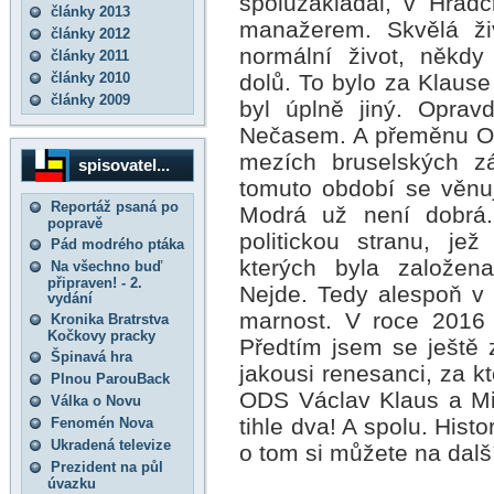
spoluzakládal, v Hradc
články 2013
manažerem. Skvělá živ
články 2012
normální život, někdy
články 2011
dolů. To bylo za Klause
články 2010
články 2009
byl úplně jiný. Oprav
Nečasem. A přeměnu OD
mezích bruselských zá
spisovatel...
tomuto období se věnuj
Reportáž psaná po
Modrá už není dobrá. 
popravě
politickou stranu, jež
Pád modrého ptáka
kterých byla založena,
Na všechno buď
připraven! - 2.
Nejde. Tedy alespoň v
vydání
marnost. V roce 2016 
Kronika Bratrstva
Kočkovy pracky
Předtím jsem se ještě
Špinavá hra
jakousi renesanci, za k
Plnou ParouBack
ODS Václav Klaus a Mi
Válka o Novu
tihle dva! A spolu. Hist
Fenomén Nova
Ukradená televize
o tom si můžete na dalš
Prezident na půl
úvazku